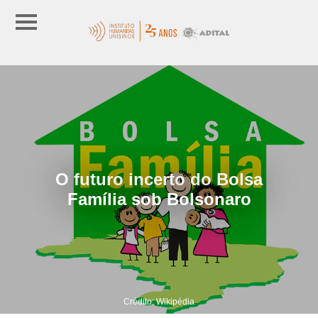
O futuro incerto do Bolsa
Família sob Bolsonaro
Crédito: Wikipédia