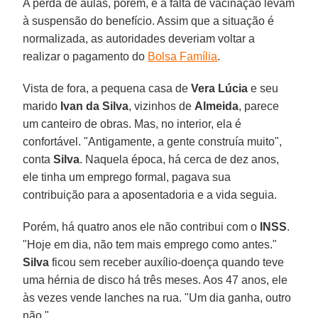
A perda de aulas, porém, e a falta de vacinação levam
à suspensão do benefício. Assim que a situação é
normalizada, as autoridades deveriam voltar a
realizar o pagamento do
Bolsa Família
.
Vista de fora, a pequena casa de
Vera
Lúcia
e seu
marido
Ivan da Silva
, vizinhos de
Almeida
, parece
um canteiro de obras. Mas, no interior, ela é
confortável. "Antigamente, a gente construía muito",
conta
Silva
. Naquela época, há cerca de dez anos,
ele tinha um emprego formal, pagava sua
contribuição para a aposentadoria e a vida seguia.
Porém, há quatro anos ele não contribui com o
INSS
.
"Hoje em dia, não tem mais emprego como antes."
Silva
ficou sem receber auxílio-doença quando teve
uma hérnia de disco há três meses. Aos 47 anos, ele
às vezes vende lanches na rua. "Um dia ganha, outro
não."