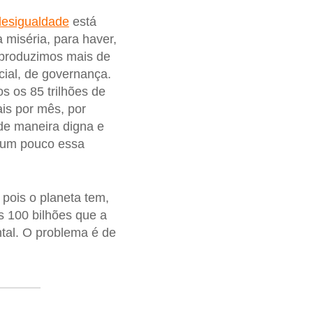
desigualdade
está
 miséria, para haver,
 produzimos mais de
cial, de governança.
s os 85 trilhões de
ais por mês, por
 de maneira digna e
r um pouco essa
 pois o planeta tem,
es 100 bilhões que a
ntal. O problema é de