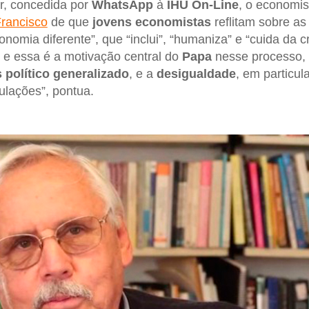
ir, concedida por
WhatsApp
à
IHU On-Line
, o economi
Francisco
de que
jovens economistas
reflitam sobre as
nomia diferente”, que “inclui”, “humaniza” e “cuida da c
 e essa é a motivação central do
Papa
nesse processo,
 político generalizado
, e a
desigualdade
, em particu
ulações”, pontua.