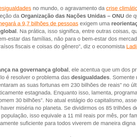
esigualdades
no mundo, o agravamento da
crise climáti
ojeção da
Organização das Nações Unidas – ONU
de q
hegará a 9,7 bilhões de pessoas
exigem uma
reorienta
 global
. Na prática, isso significa, entre outras coisas, q
em-estar das famílias, não para o bem-estar dos merca
raísos fiscais e coisas do gênero”, diz o economista
Lad
nça na governança global
, ele acentua que um dos pr
lo é resolver o problema das
desigualdades
. Somente
taram as suas fortunas em 230 bilhões de reais” no úl
ticamente estagnada. Enquanto isso, lamenta, programa
mem 30 bilhões”. No atual estágio do capitalismo, asse
aver miséria no planeta. Se dividirmos os 85 trilhões 
população, isso equivale a 11 mil reais por mês, por fam
amente suficiente para todos viverem de maneira digna e