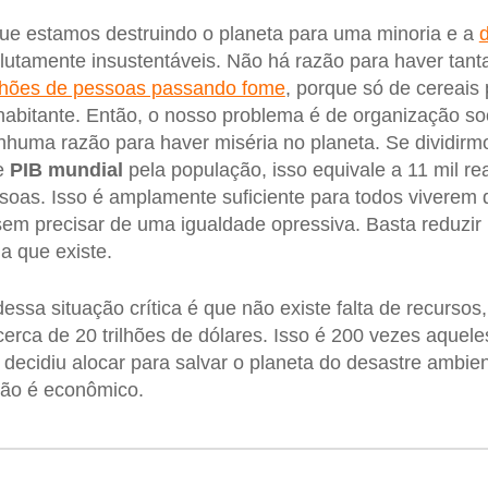
ue estamos destruindo o planeta para uma minoria e a
olutamente insustentáveis. Não há razão para haver tanta
lhões de pessoas passando fome
, porque só de cereais
 habitante. Então, o nosso problema é de organização so
huma razão para haver miséria no planeta. Se dividirmo
e
PIB mundial
pela população, isso equivale a 11 mil re
ssoas. Isso é amplamente suficiente para todos viverem
sem precisar de uma igualdade opressiva. Basta reduzi
a que existe.
essa situação crítica é que não existe falta de recursos,
 cerca de 20 trilhões de dólares. Isso é 200 vezes aquel
decidiu alocar para salvar o planeta do desastre ambie
não é econômico.