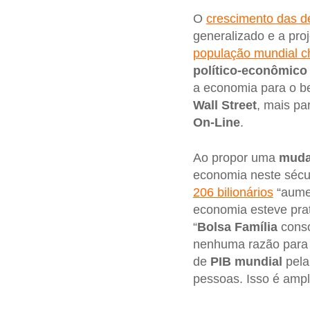
O
crescimento das d
generalizado e a pr
população mundial c
político-econômico
a economia para o b
Wall Street
, mais pa
On-Line
.
Ao propor uma
muda
economia neste sécu
206 bilionários
“aumen
economia esteve pra
“
Bolsa Família
conso
nenhuma razão para h
de
PIB mundial
pela 
pessoas. Isso é ampl