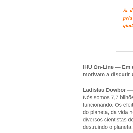
Se d
pela
quat
IHU On-Line — Em q
motivam a discutir
Ladislau Dowbor —
Nós somos 7,7 bilhõ
funcionando. Os efei
do planeta, da vida 
diversos cientistas 
destruindo o planeta.