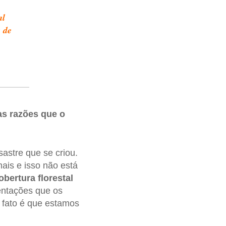
al
a de
as razões que o
astre que se criou.
ais e isso não está
obertura florestal
mentações que os
o fato é que estamos