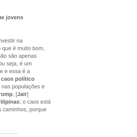
ue jovens
nvestir na
o que é muito bom,
 não são apenas
Ou seja, é um
e e essa é a
caos político
a nas populações e
rump
, [
Jair
]
ilipinas
; o caos está
s caminhos, porque