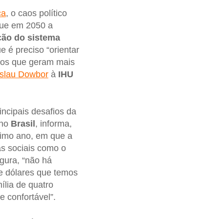
ca
, o caos político
ue em 2050 a
ção do sistema
ue é preciso “orientar
dos que geram mais
islau Dowbor
à
IHU
incipais desafios da
 no
Brasil
, informa,
timo ano, em que a
s sociais como o
gura, “não há
de dólares que temos
ília de quatro
 confortável”.