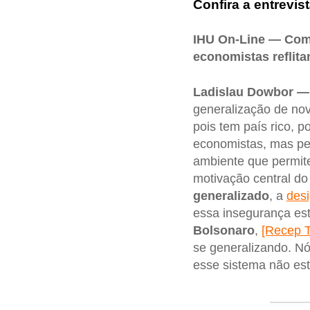
Confira a entrevist
IHU On-Line — Como
economistas reflit
Ladislau Dowbor —
generalização de no
pois tem país rico, 
economistas, mas pes
ambiente que permite
motivação central d
generalizado
, a
des
essa insegurança est
Bolsonaro
,
[Recep T
se generalizando. Nó
esse sistema não est