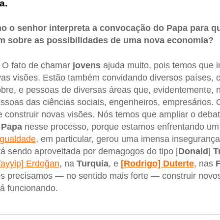
a.
 o senhor interpreta a convocação do Papa para q
am sobre as possibilidades de uma nova economia?
O fato de chamar
jovens
ajuda muito, pois temos que i
vas visões. Estão também convidando diversos países, 
pobre, e pessoas de diversas áreas que, evidentemente,
soas das ciências sociais, engenheiros, empresários. 
 construir novas visões. Nós temos que ampliar o debat
o
Papa
nesse processo, porque estamos enfrentando um
igualdade
, em particular, gerou uma imensa inseguranç
á sendo aproveitada por demagogos do tipo [
Donald
]
T
ayyip] Erdoğan
, na
Turquia
, e
[Rodrigo] Duterte
, nas
F
s precisamos — no sentido mais forte — construir novo
á funcionando.