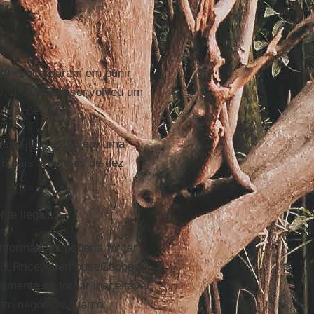
20
concordaram em punir
pois, a OCDE desenvolveu um
ormações.
nesse jogo estão em uma
 o país tem mais de dez
te ilegal.
nformações poderia forçar
ria PricewaterhouseCoopers
amente se tornar inaceitável
anto negócios quanto