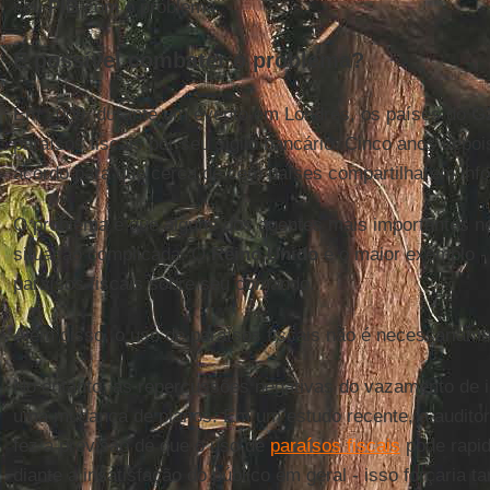
seu
PIB
com o problema.
É possível combater o problema?
Em 2009, durante um evento em Londres, os países do
G
paraísos fiscais por seu sigilo bancário. Cinco anos de
acordo para que cerca de cem países compartilharem inf
O problema é que alguns dos agentes mais importantes 
situação complicada. O
Reino Unido
é o maior exemplo -
paraísos fiscais sobre seu comando.
Além disso, o uso de paraísos fiscais não é necessariamen
No entanto, as repercussões negativas do vazamento de i
uma mudança de planos. Em um estudo recente, a audito
fez a previsão de que o uso de
paraísos fiscais
pode rapid
diante a insatisfação do público em geral - isso forçaria t