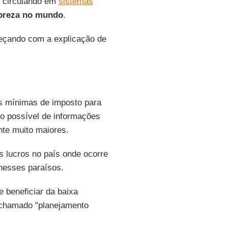
o circulando em
sistemas
breza no mundo
.
eçando com a explicação de
as mínimas de imposto para
o possível de informações
nte muito maiores.
s lucros no país onde ocorre
nesses paraísos.
 beneficiar da baixa
chamado "planejamento