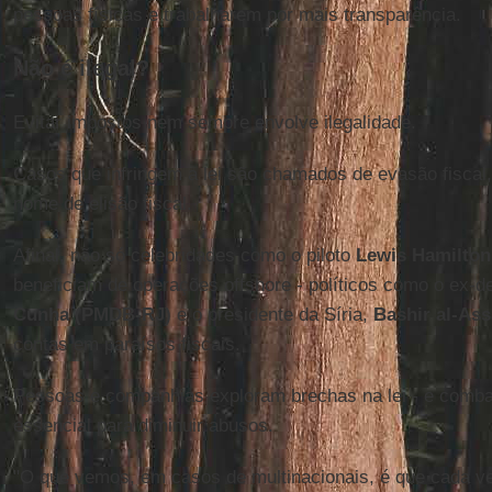
pessoas físicas e trabalharem por mais transparência.
Não é ilegal?
Evitar impostos nem sempre envolve ilegalidade.
Casos que infringem a lei são chamados de evasão fiscal,
nome de elisão fiscal.
Afinal, não só celebridades como o piloto
Lewis Hamilton
beneficiam de operações offshore - políticos como o ex-d
Cunha (PMDB-RJ)
e o presidente da Síria,
Bashir al-As
contas em paraísos fiscais.
Pessoas e companhias exploram brechas na lei - e combat
essencial para diminuir abusos.
"O que vemos, em casos de multinacionais, é que cada v