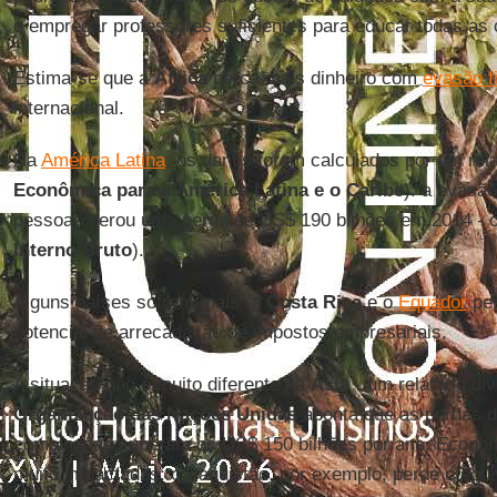
e empregar professores suficientes para educar todas as 
Estima-se que a
África
perca mais dinheiro com
evasão f
internacional.
Na
América Latina
, os danos foram calculados por um rel
Econômica para a América Latina e o Caribe
): a evasã
pessoas gerou uma perda de US$ 190 bilhões em 2014 -
Interno Bruto
).
Alguns países sofrem mais: a
Costa Rica
e o
Equador
per
potencial de arrecadação de impostos empresariais.
A situação não é muito diferente na
Ásia
- um relatório di
Organização das Nações Unidas
aponta que as perdas 
combinadas superam os US$ 150 bilhões por ano. Econ
muito impactadas: o Paquistão, por exemplo, perde o equ