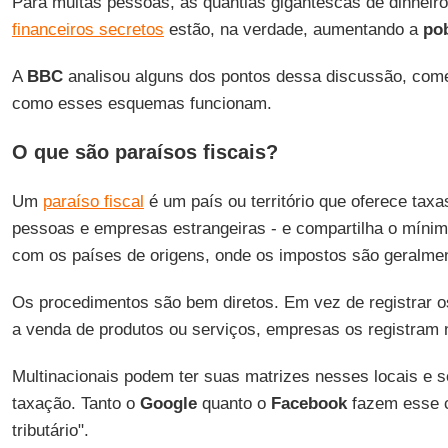
Para muitas pessoas, as quantias gigantescas de dinheir
financeiros secretos
estão, na verdade, aumentando a
po
A
BBC
analisou alguns dos pontos dessa discussão, com
como esses esquemas funcionam.
O que são paraísos fiscais?
Um
paraíso fiscal
é um país ou território que oferece tax
pessoas e empresas estrangeiras - e compartilha o mínim
com os países de origens, onde os impostos são geralme
Os procedimentos são bem diretos. Em vez de registrar o
a venda de produtos ou serviços, empresas os registram 
Multinacionais podem ter suas matrizes nesses locais e se
taxação. Tanto o
Google
quanto o
Facebook
fazem esse 
tributário".