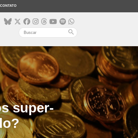
CONTATO
search
os super-
do?