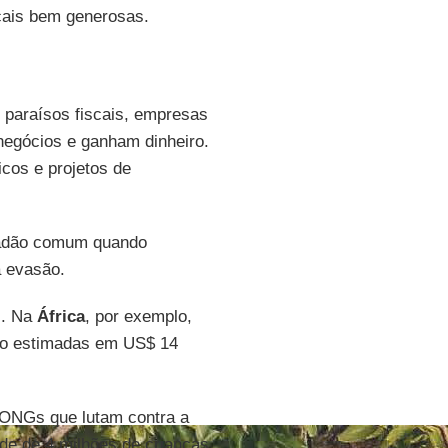
scais bem generosas.
 paraísos fiscais, empresas
egócios e ganham dinheiro.
icos e projetos de
dadão comum quando
 evasão.
s. Na
África
, por exemplo,
são estimadas em US$ 14
ONGs que lutam contra a
de de 4 milhões de crianças