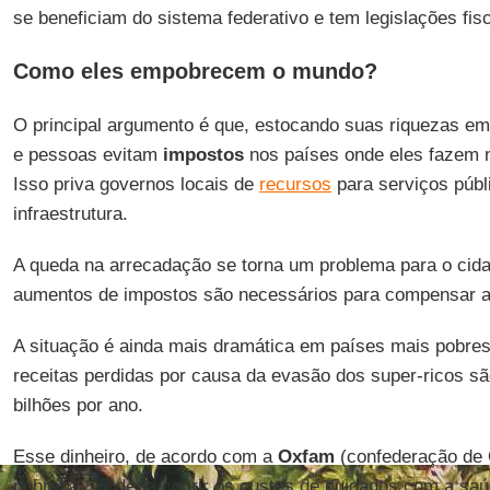
se beneficiam do sistema federativo e tem legislações fi
Como eles empobrecem o mundo?
O principal argumento é que, estocando suas riquezas em
e pessoas evitam
impostos
nos países onde eles fazem n
Isso priva governos locais de
recursos
para serviços públ
infraestrutura.
A queda na arrecadação se torna um problema para o ci
aumentos de impostos são necessários para compensar a
A situação é ainda mais dramática em países mais pobre
receitas perdidas por causa da evasão dos super-ricos 
bilhões por ano.
Esse dinheiro, de acordo com a
Oxfam
(confederação de 
pobreza), poderia cobrir os custos de cuidados com a saú