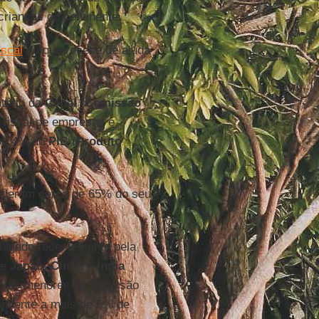
crianças do continente.
iscal
do que recebe de ajuda
atório da
Cepal
(
Comissão
o fiscal de empresas e
 ou 4% do
PIB
(
Produto
deram cerca de 65% do seu
vulgado recentemente pela
de
Japão
,
China
e
Índia
omias menores também são
ivalente a mais de 5% de