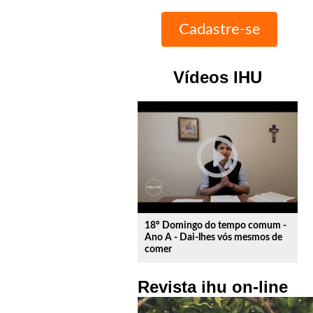
Vídeos IHU
play_circle_outline
18º Domingo do tempo comum -
Ano A - Dai-lhes vós mesmos de
comer
Revista ihu on-line