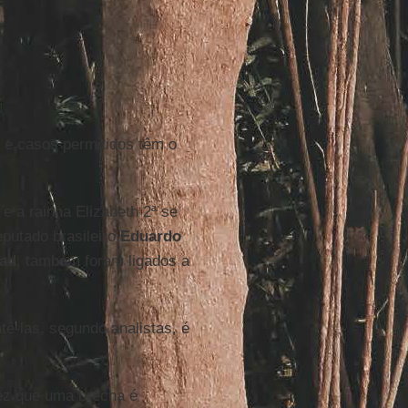
 e casos permitidos têm o
e a rainha Elizabeth 2ª se
eputado brasileiro
Eduardo
sad
, também foram ligados a
ê-las, segundo analistas, é
ez que uma brecha é