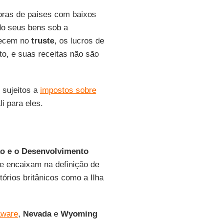
ras de países com baixos
ndo seus bens sob a
necem no
truste
, os lucros de
to, e suas receitas não são
o sujeitos a
impostos sobre
i para eles.
o e o Desenvolvimento
e encaixam na definição de
itórios britânicos como a Ilha
aware
,
Nevada
e
Wyoming