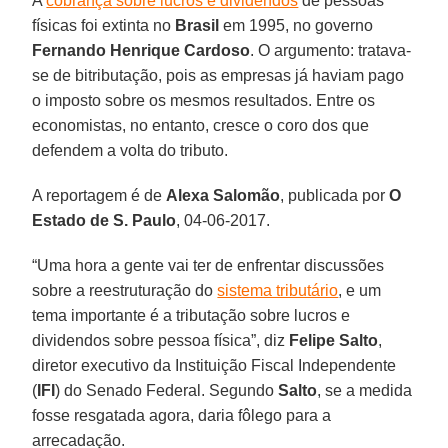
A
cobrança sobre lucros e dividendos
de pessoas
físicas foi extinta no
Brasil
em 1995, no governo
Fernando Henrique Cardoso
. O argumento: tratava-
se de bitributação, pois as empresas já haviam pago
o imposto sobre os mesmos resultados. Entre os
economistas, no entanto, cresce o coro dos que
defendem a volta do tributo.
A reportagem é de
Alexa Salomão
, publicada por
O
Estado de S. Paulo
, 04-06-2017.
“Uma hora a gente vai ter de enfrentar discussões
sobre a reestruturação do
sistema tributário
, e um
tema importante é a tributação sobre lucros e
dividendos sobre pessoa física”, diz
Felipe Salto
,
diretor executivo da Instituição Fiscal Independente
(
IFI
) do Senado Federal. Segundo
Salto
, se a medida
fosse resgatada agora, daria fôlego para a
arrecadação.