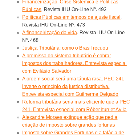
Financeirização, Crise Sistêmica e Políticas
Públicas
. Revista IHU On-Line Nº. 492
Políticas Públicas em tempos de ajuste fiscal
.
Revista IHU On-Line Nº. 473
A financeirização da vida
. Revista IHU On-Line
Nº. 468
Justiça Tributária: como o Brasil recuou
A premissa do sistema tributário é cobrar
impostos dos trabalhadores. Entrevista especial
com Evilásio Salvador
A ordem social será uma tábula rasa. PEC 241
inverte o princípio da justiça distributiva.
Entrevista especial com Guilherme Delgado
Reforma tributária seria mais eficiente que a PEC
241. Entrevista especial com Róber Iturriet Avila
Alexandre Moraes extingue ação que pedia
criação de imposto sobre grandes fortunas
Imposto sobre Grandes Fortunas e a falácia de