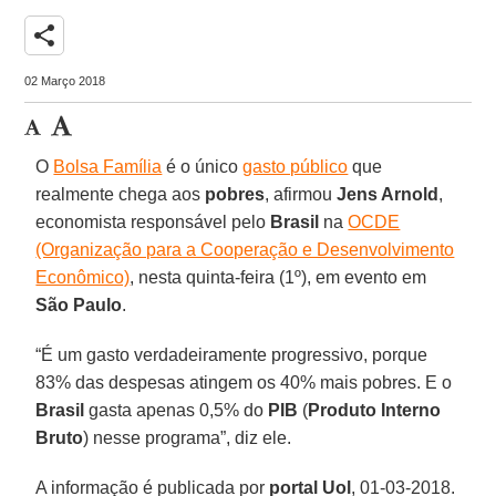
share
02 Março 2018
O
Bolsa Família
é o único
gasto público
que
realmente chega aos
pobres
, afirmou
Jens Arnold
,
economista responsável pelo
Brasil
na
OCDE
(Organização para a Cooperação e Desenvolvimento
Econômico)
, nesta quinta-feira (1º), em evento em
São Paulo
.
“É um gasto verdadeiramente progressivo, porque
83% das despesas atingem os 40% mais pobres. E o
Brasil
gasta apenas 0,5% do
PIB
(
Produto Interno
Bruto
) nesse programa”, diz ele.
A informação é publicada por
portal Uol
, 01-03-2018.