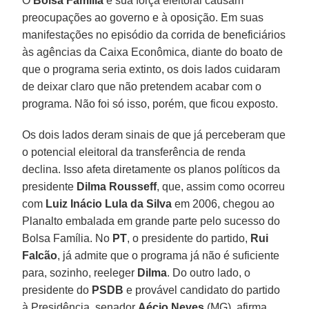
O
Bolsa Família
e sua força eleitoral causam
preocupações ao governo e à oposição. Em suas
manifestações no episódio da corrida de beneficiários
às agências da Caixa Econômica, diante do boato de
que o programa seria extinto, os dois lados cuidaram
de deixar claro que não pretendem acabar com o
programa. Não foi só isso, porém, que ficou exposto.
Os dois lados deram sinais de que já perceberam que
o potencial eleitoral da transferência de renda
declina. Isso afeta diretamente os planos políticos da
presidente
Dilma Rousseff
, que, assim como ocorreu
com
Luiz Inácio Lula da Silva
em 2006, chegou ao
Planalto embalada em grande parte pelo sucesso do
Bolsa Família. No
PT
, o presidente do partido,
Rui
Falcão
, já admite que o programa já não é suficiente
para, sozinho, reeleger
Dilma
. Do outro lado, o
presidente do
PSDB
e provável candidato do partido
à Presidência, senador
Aécio Neves
(MG), afirma