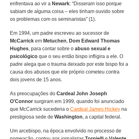
enfrentava ao vir a
Newark
: “Disseram isso porque
sabiam de alguma coisa – eles tinham ouvido sobre
os problemas com os seminaristas” (1).
Em 1994, um padre escreveu ao sucessor de
McCarrick
em
Metuchen
,
Dom Edward Thomas
Hughes
, para contar sobre o
abuso sexual
e
psicológico
que o seu então bispo infligira a ele. O
padre alega que o trauma deixado por este bispo foi a
causa dos abusos que ele próprio cometeu contra
dois jovens de 15 anos.
As preocupações do
Cardeal John Joseph
O’Connor
surgiram em 1999, quando foi anunciado
que McCarrick sucederia o
Cardeal James Hickey
na
prestigiosa sede de
Washington
, a capital federal.
Um arcebispo, na época envolvido no processo de
nomeação, contou aos jornalistas
Tornielli
e
Valente