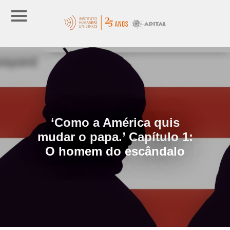
‘Como a América quis
mudar o papa.’ Capítulo 1:
O homem do escândalo