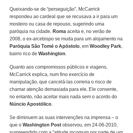
Queixando-se de “perseguição”, McCarrick
respondeu ao cardeal que se recusava a ir para um
mosteiro ou casa de repouso, sugerindo uma
paróquia na cidade.
Roma
aceita e, no verão de
2008, o ex-arcebispo se muda para um alojamento na
Paróquia São Tomé o Apóstolo
, em
Woodley Park
,
bairro rico de
Washington
.
Quanto aos compromissos públicos e viagens,
McCarrick explica, num fino exercício de
manipulação, que cancelá-las correria o risco de
chamar atenção demasiada para ele. Ele consente,
no entanto, não aceitar mais nada sem o acordo do
Núncio Apostólico
.
Se diminuem as suas intervenções na imprensa – o
que o
Washington Post
observou, em 24-06-2010,
surpreendido com a “atitude incomum por parte de um