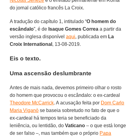
Nicolas Senèze
é o enviado permanente em Roma
do jornal católico francês La Croix.
A tradução do capítulo 1, intitulado “
O homem do
escândalo
”, é de
Isaque Gomes Correa
a partir da
versão inglesa disponível
aqui
, publicada em
La
Croix International
, 13-08-2019.
Eis o texto.
Uma ascensão deslumbrante
Antes de mais nada, devemos primeiro olhar o rosto
do homem que provocou o escândalo: o ex-cardeal
Theodore McCarrick
. A acusação feita por
Dom Carlo
Maria Viganò
se baseia sobretudo no fato de que o
ex-cardeal há tempos teria se beneficiado da
leniência, ou lentidão, do
Vaticano
– o que está longe
de ser falso –, mas também que o próprio
Papa