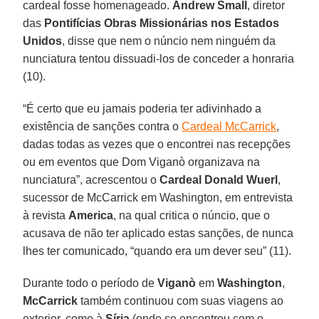
cardeal fosse homenageado.
Andrew Small
, diretor
das
Pontifícias Obras Missionárias nos Estados
Unidos
, disse que nem o núncio nem ninguém da
nunciatura tentou dissuadi-los de conceder a honraria
(10).
“É certo que eu jamais poderia ter adivinhado a
existência de sanções contra o
Cardeal McCarrick
,
dadas todas as vezes que o encontrei nas recepções
ou em eventos que Dom Viganò organizava na
nunciatura”, acrescentou o
Cardeal Donald Wuerl
,
sucessor de McCarrick em Washington, em entrevista
à revista
America
, na qual critica o núncio, que o
acusava de não ter aplicado estas sanções, de nunca
lhes ter comunicado, “quando era um dever seu” (11).
Durante todo o período de
Viganò
em
Washington
,
McCarrick
também continuou com suas viagens ao
exterior, como à
Síria
(onde se encontrou com o