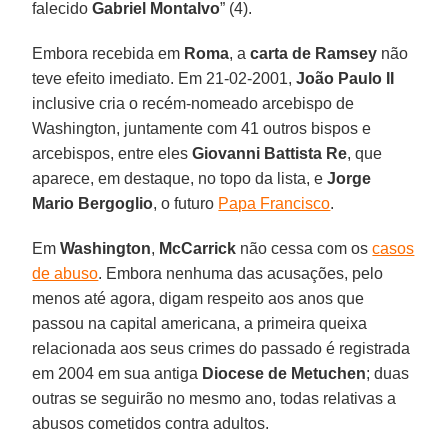
falecido
Gabriel Montalvo
” (4).
Embora recebida em
Roma
, a
carta de Ramsey
não
teve efeito imediato. Em 21-02-2001,
João Paulo II
inclusive cria o recém-nomeado arcebispo de
Washington, juntamente com 41 outros bispos e
arcebispos, entre eles
Giovanni Battista Re
, que
aparece, em destaque, no topo da lista, e
Jorge
Mario Bergoglio
, o futuro
Papa Francisco
.
Em
Washington
,
McCarrick
não cessa com os
casos
de abuso
. Embora nenhuma das acusações, pelo
menos até agora, digam respeito aos anos que
passou na capital americana, a primeira queixa
relacionada aos seus crimes do passado é registrada
em 2004 em sua antiga
Diocese de Metuchen
; duas
outras se seguirão no mesmo ano, todas relativas a
abusos cometidos contra adultos.