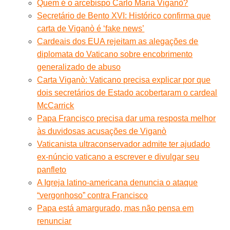
Quem é o arcebispo Carlo Maria Viganò?
Secretário de Bento XVI: Histórico confirma que
carta de Viganò é ‘fake news’
Cardeais dos EUA rejeitam as alegações de
diplomata do Vaticano sobre encobrimento
generalizado de abuso
Carta Viganò: Vaticano precisa explicar por que
dois secretários de Estado acobertaram o cardeal
McCarrick
Papa Francisco precisa dar uma resposta melhor
às duvidosas acusações de Viganò
Vaticanista ultraconservador admite ter ajudado
ex-núncio vaticano a escrever e divulgar seu
panfleto
A Igreja latino-americana denuncia o ataque
“vergonhoso” contra Francisco
Papa está amargurado, mas não pensa em
renunciar