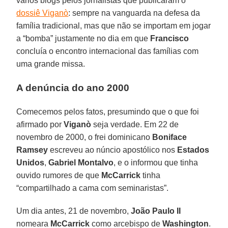
vários blogs pelos jornalistas que publicaram o
dossiê Viganò
: sempre na vanguarda na defesa da
família tradicional, mas que não se importam em jogar
a “bomba” justamente no dia em que
Francisco
concluía o encontro internacional das famílias com
uma grande missa.
A denúncia do ano 2000
Comecemos pelos fatos, presumindo que o que foi
afirmado por
Viganò
seja verdade. Em 22 de
novembro de 2000, o frei dominicano
Boniface
Ramsey
escreveu ao núncio apostólico nos
Estados
Unidos
,
Gabriel Montalvo
, e o informou que tinha
ouvido rumores de que
McCarrick
tinha
“compartilhado a cama com seminaristas”.
Um dia antes, 21 de novembro,
João Paulo II
nomeara
McCarrick
como arcebispo de
Washington
.