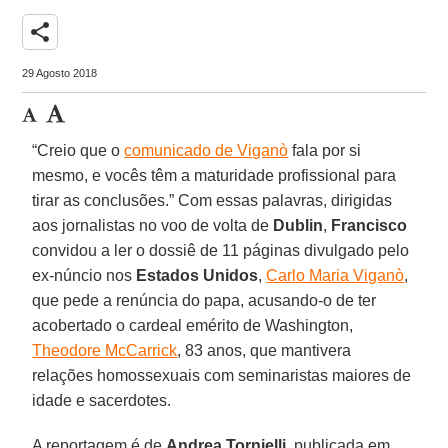
share
29 Agosto 2018
“Creio que o
comunicado de Viganò
fala por si
mesmo, e vocês têm a maturidade profissional para
tirar as conclusões.” Com essas palavras, dirigidas
aos jornalistas no voo de volta de
Dublin
,
Francisco
convidou a ler o dossiê de 11 páginas divulgado pelo
ex-núncio nos
Estados Unidos
,
Carlo Maria Viganò
,
que pede a renúncia do papa, acusando-o de ter
acobertado o cardeal emérito de Washington,
Theodore McCarrick
, 83 anos, que mantivera
relações homossexuais com seminaristas maiores de
idade e sacerdotes.
A reportagem é de
Andrea Tornielli
, publicada em