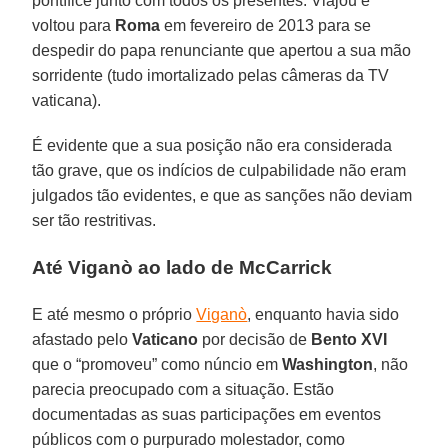
pontífice junto com todos os presentes. Viajou e
voltou para
Roma
em fevereiro de 2013 para se
despedir do papa renunciante que apertou a sua mão
sorridente (tudo imortalizado pelas câmeras da TV
vaticana).
É evidente que a sua posição não era considerada
tão grave, que os indícios de culpabilidade não eram
julgados tão evidentes, e que as sanções não deviam
ser tão restritivas.
Até Viganò ao lado de McCarrick
E até mesmo o próprio
Viganò
, enquanto havia sido
afastado pelo
Vaticano
por decisão de
Bento XVI
que o “promoveu” como núncio em
Washington
, não
parecia preocupado com a situação. Estão
documentadas as suas participações em eventos
públicos com o purpurado molestador, como