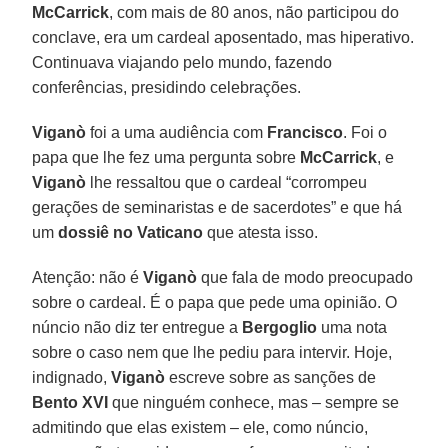
McCarrick
, com mais de 80 anos, não participou do
conclave, era um cardeal aposentado, mas hiperativo.
Continuava viajando pelo mundo, fazendo
conferências, presidindo celebrações.
Viganò
foi a uma audiência com
Francisco
. Foi o
papa que lhe fez uma pergunta sobre
McCarrick
, e
Viganò
lhe ressaltou que o cardeal “corrompeu
gerações de seminaristas e de sacerdotes” e que há
um
dossiê no
Vaticano
que atesta isso.
Atenção: não é
Viganò
que fala de modo preocupado
sobre o cardeal. É o papa que pede uma opinião. O
núncio não diz ter entregue a
Bergoglio
uma nota
sobre o caso nem que lhe pediu para intervir. Hoje,
indignado,
Viganò
escreve sobre as sanções de
Bento XVI
que ninguém conhece, mas – sempre se
admitindo que elas existem – ele, como núncio,