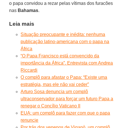
o papa convidou a rezar pelas vítimas dos furacões
nas
Bahamas
.
Leia mais
Situação preocupante e inédita: nenhuma
publicação latino-americana com o papa na
África
“O Papa Francisco está convencido da
importância da África”. Entrevista com Andrea
Riccardi
O complô para afastar o Papa: “Existe uma
estratégia, mas ele não vai ceder”
Arturo Sosa denuncia um complô
ultraconservador para forçar um futuro Papa a
renegar o Concílio Vaticano II
EUA: um complô para fazer com que o papa
renuncie
Por trás dos venenos de Viganò, um complô