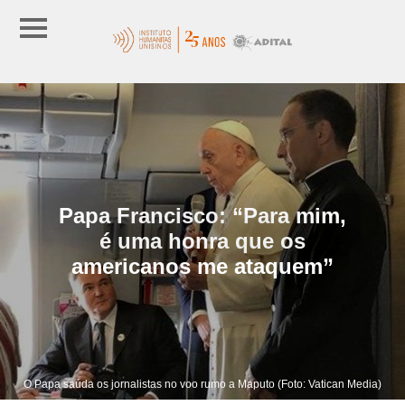
Papa Francisco: “Para mim,
é uma honra que os
americanos me ataquem”
O Papa saúda os jornalistas no voo rumo a Maputo (Foto: Vatican Media)