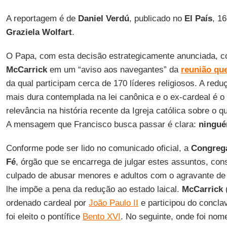
A reportagem é de
Daniel Verdú
, publicado no
El País
, 1
Graziela Wolfart
.
O Papa, com esta decisão estrategicamente anunciada, c
McCarrick
em um “aviso aos navegantes” da
reunião que
da qual participam cerca de 170 líderes religiosos. A redu
mais dura contemplada na lei canônica e o ex-cardeal é o 
relevância na história recente da Igreja católica sobre o 
A mensagem que Francisco busca passar é clara:
ningué
Conforme pode ser lido no comunicado oficial, a
Congrega
Fé
, órgão que se encarrega de julgar estes assuntos, con
culpado de abusar menores e adultos com o agravante de 
lhe impõe a pena da redução ao estado laical.
McCarrick
(
ordenado cardeal por
João Paulo II
e participou do conclav
foi eleito o pontífice
Bento XVI
. No seguinte, onde foi nome