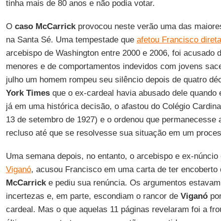
tinha mais de 80 anos e não podia votar.
O
caso McCarrick
provocou neste verão uma das maiores
na Santa Sé. Uma tempestade que
afetou Francisco dire
arcebispo de Washington entre 2000 e 2006, foi acusado 
menores e de comportamentos indevidos com jovens sacer
julho um homem rompeu seu silêncio depois de quatro dé
York Times
que o ex-cardeal havia abusado dele quando 
já em uma histórica decisão, o afastou do Colégio Cardina
13 de setembro de 1927) e o ordenou que permanecesse a
recluso até que se resolvesse sua situação em um proce
Uma semana depois, no entanto, o arcebispo e ex-núnci
Viganó
, acusou Francisco em uma carta de ter encoberto
McCarrick
e pediu sua renúncia. Os argumentos estavam
incertezas e, em parte, escondiam o rancor de
Viganó
por
cardeal. Mas o que aquelas 11 páginas revelaram foi a fr