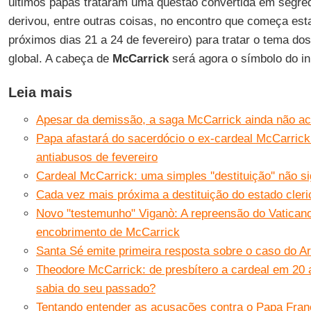
últimos papas trataram uma questão convertida em segre
derivou, entre outras coisas, no encontro que começa est
próximos dias 21 a 24 de fevereiro) para tratar o tema d
global. A cabeça de
McCarrick
será agora o símbolo do in
Leia mais
Apesar da demissão, a saga McCarrick ainda não a
Papa afastará do sacerdócio o ex-cardeal McCarrick
antiabusos de fevereiro
Cardeal McCarrick: uma simples ''destituição'' não si
Cada vez mais próxima a destituição do estado cler
Novo "testemunho" Viganò: A repreensão do Vatican
encobrimento de McCarrick
Santa Sé emite primeira resposta sobre o caso do A
Theodore McCarrick: de presbítero a cardeal em 20
sabia do seu passado?
Tentando entender as acusações contra o Papa Fran