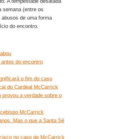
do. A tempestade desatada
a semana (entre os
os abusos de uma forma
ício do encontro.
cabou
 antes do encontro
gnificará o fim do caso
ical do Cardeal McCarrick
o provou a verdade sobre o
rcebispo McCarrick
 anos. Mas o que a Santa Sé
cisco no caso de McCarrick