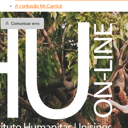
A confusão McCarrick
⚠️
Comunicar erro