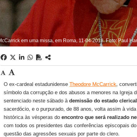
McCarrick em uma missa, em Roma, 11-04-2018. Foto: Paul Hari
O ex-cardeal estadunidense
Theodore McCarrick
, conver
símbolo da corrupção e dos abusos a menores na Igreja d
sentenciado neste sábado à
demissão do estado clerical
sacerdócio, e o purpurado, de 88 anos, volta assim à vid
histórica às vésperas do
encontro que será realizado n
com todos os presidentes das conferências episcopais do
questão das agressões sexuais por parte do clero.