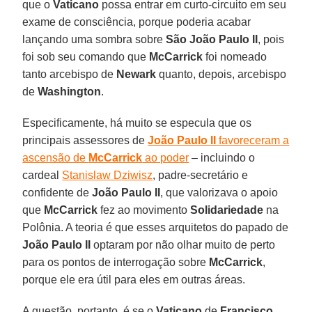
que o
Vaticano
possa entrar em curto-circuito em seu
exame de consciência, porque poderia acabar
lançando uma sombra sobre
São João Paulo II
, pois
foi sob seu comando que
McCarrick
foi nomeado
tanto arcebispo de
Newark
quanto, depois, arcebispo
de
Washington
.
Especificamente, há muito se especula que os
principais assessores de
João Paulo II
favoreceram a
ascensão de
McCarrick
ao poder
– incluindo o
cardeal
Stanislaw Dziwisz
, padre-secretário e
confidente de
João Paulo II
, que valorizava o apoio
que
McCarrick
fez ao movimento
Solidariedade
na
Polônia. A teoria é que esses arquitetos do papado de
João Paulo II
optaram por não olhar muito de perto
para os pontos de interrogação sobre
McCarrick
,
porque ele era útil para eles em outras áreas.
A questão, portanto, é se o
Vaticano
de
Francisco