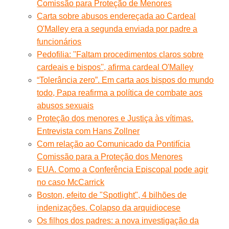
Comissão para Proteção de Menores
Carta sobre abusos endereçada ao Cardeal
O'Malley era a segunda enviada por padre a
funcionários
Pedofilia: ''Faltam procedimentos claros sobre
cardeais e bispos'', afirma cardeal O'Malley
“Tolerância zero”. Em carta aos bispos do mundo
todo, Papa reafirma a política de combate aos
abusos sexuais
Proteção dos menores e Justiça às vítimas.
Entrevista com Hans Zollner
Com relação ao Comunicado da Pontifícia
Comissão para a Proteção dos Menores
EUA. Como a Conferência Episcopal pode agir
no caso McCarrick
Boston, efeito de "Spotlight", 4 bilhões de
indenizações. Colapso da arquidiocese
Os filhos dos padres: a nova investigação da