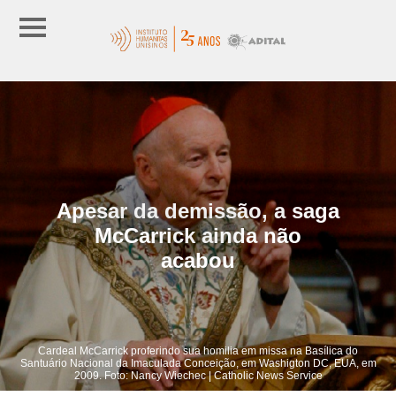
Apesar da demissão, a saga
McCarrick ainda não
acabou
Cardeal McCarrick proferindo sua homilia em missa na Basílica do
Santuário Nacional da Imaculada Conceição, em Washigton DC, EUA, em
2009. Foto: Nancy Wiechec | Catholic News Service