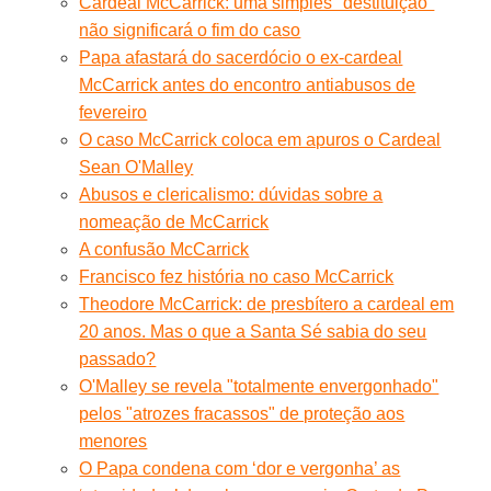
Cardeal McCarrick: uma simples ''destituição''
não significará o fim do caso
Papa afastará do sacerdócio o ex-cardeal
McCarrick antes do encontro antiabusos de
fevereiro
O caso McCarrick coloca em apuros o Cardeal
Sean O'Malley
Abusos e clericalismo: dúvidas sobre a
nomeação de McCarrick
A confusão McCarrick
Francisco fez história no caso McCarrick
Theodore McCarrick: de presbítero a cardeal em
20 anos. Mas o que a Santa Sé sabia do seu
passado?
O'Malley se revela "totalmente envergonhado"
pelos "atrozes fracassos" de proteção aos
menores
O Papa condena com ‘dor e vergonha’ as