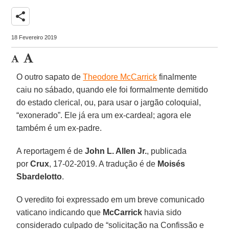
share
18 Fevereiro 2019
O outro sapato de
Theodore McCarrick
finalmente
caiu no sábado, quando ele foi formalmente demitido
do estado clerical, ou, para usar o jargão coloquial,
“exonerado”. Ele já era um ex-cardeal; agora ele
também é um ex-padre.
A reportagem é de
John L. Allen Jr.
, publicada
por
Crux
, 17-02-2019. A tradução é de
Moisés
Sbardelotto
.
O veredito foi expressado em um breve comunicado
vaticano indicando que
McCarrick
havia sido
considerado culpado de “solicitação na Confissão e