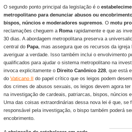
O segundo ponto principal da legislação é o
estabelecime
metropolitano para denunciar abusos ou encobrimentos
bispos, núncios e moderadores supremos
. O
motu pro
reclamações cheguem a
Roma
rapidamente e que as inv
30 dias. A abordagem metropolitana preserva a universalid
central do
Papa
, mas assegura que os recursos da igreja 
averiguar a verdade. Isso também inclui o envolvimento po
qualificados para ajudar o sistema metropolitano na invest
invoca explicitamente o
Direito Canônico 228
, que está 
do
Vaticano II
do papel crítico que os leigos podem desem
dos crimes de abusos sexuais, os leigos devem agora ter u
na investigação de cardeais, patriarcas, bispos, núncios
Uma das coisas extraordinárias dessa nova lei é que, se 
responsável pela investigação, o bispo também poderá ser
encobrimento.