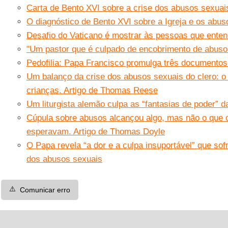
Carta de Bento XVI sobre a crise dos abusos sexuai
O diagnóstico de Bento XVI sobre a Igreja e os abus
Desafio do Vaticano é mostrar às pessoas que enten
"Um pastor que é culpado de encobrimento de abusos
Pedofilia: Papa Francisco promulga três documento
Um balanço da crise dos abusos sexuais do clero: o 
crianças. Artigo de Thomas Reese
Um liturgista alemão culpa as “fantasias de poder” 
Cúpula sobre abusos alcançou algo, mas não o que 
esperavam. Artigo de Thomas Doyle
O Papa revela “a dor e a culpa insuportável” que sof
dos abusos sexuais
⚠️
Comunicar erro