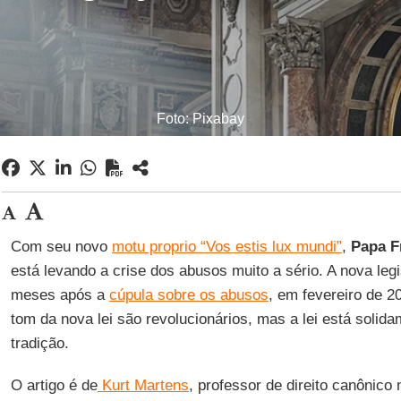
Foto: Pixabay
Com seu novo
motu proprio “Vos estis lux mundi”
,
Papa F
está levando a crise dos abusos muito a sério. A nova leg
meses após a
cúpula sobre os abusos
, em fevereiro de 
tom da nova lei são revolucionários, mas a lei está soli
tradição.
O artigo é de
Kurt Martens
, professor de direito canônico 