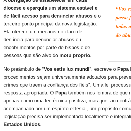
A
obrigação de estabelecer em cada
“
Vos e
diocese e eparquia um sistema estável e
de fácil acesso para denunciar abusos
é o
passo 
terceiro ponto principal da nova legislação.
todas a
Ela oferece um mecanismo claro de
do abu
denúncia para denunciar abusos ou
encobrimentos por parte de bispos e de
pessoas que são alvo do
motu proprio
.
No preâmbulo de “
Vos estis lux mundi
”, escreve o
Papa 
procedimentos sejam universalmente adotados para preve
crimes que traem a confiança dos fiéis”. Uma lei processua
resposta apropriada. O
Papa
também nos lembra de que n
apenas como uma lei técnica positiva, mas que, ao contrár
acompanhado por um espírito eclesial, um propósito com
legislação precisa ser implementada localmente e integral
Estados Unidos
.