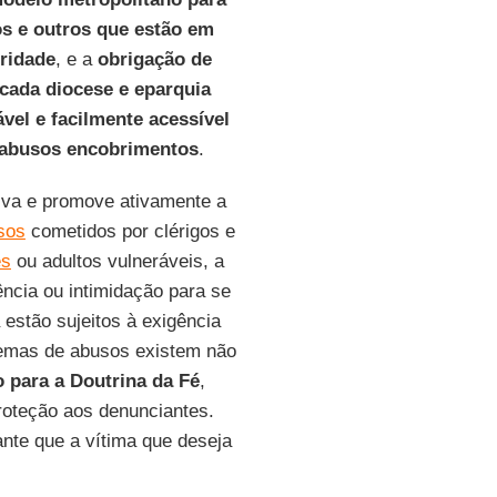
os
e outros que estão em
ridade
, e a
obrigação de
cada diocese e eparquia
vel e facilmente acessível
 abusos encobrimentos
.
tiva e promove ativamente a
sos
cometidos por clérigos e
es
ou adultos vulneráveis, a
lência ou intimidação para se
 estão sujeitos à exigência
blemas de abusos existem não
 para a Doutrina da Fé
,
proteção aos denunciantes.
ante que a vítima que deseja