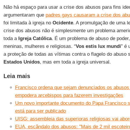
Não há espaço para usar a crise dos abusos para fins ide
argumentaram que
padres gays causaram a crise dos ab
foi limitada à igreja no
Ocidente
. A promulgação de uma le
crise dos abusos não é simplesmente um problema americ
toda a
Igreja Católica
. É um problema de abuso de poder,
meninas, mulheres e religiosas. “
Vos estis lux mundi
” é
a proteção de todas as vítimas contra o flagelo do abuso
Estados Unidos
, mas em toda a igreja universal.
Leia mais
Francisco ordena que sejam denunciados os abusos 
empodera arcebispos para fazerem investigações
Um novo importante documento do Papa Francisco so
está para ser publicado
UISG: assembleia das superioras religiosas vai abo
EUA, escândalo dos abusos: "Mais de 2 mil escotei