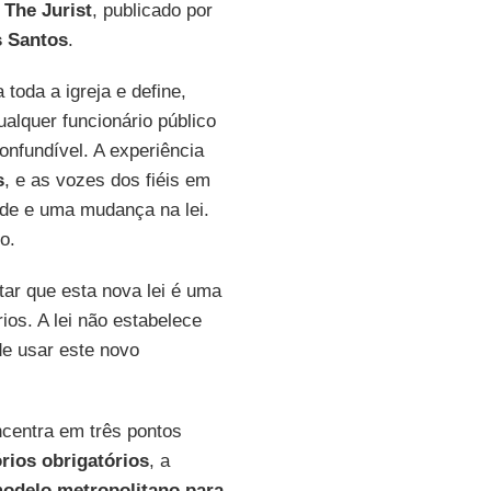
The Jurist
, publicado por
s Santos
.
toda a igreja e define,
alquer funcionário público
nfundível. A experiência
s
, e as vozes dos fiéis em
de e uma mudança na lei.
o.
tar que esta nova lei é uma
ios. A lei não estabelece
de usar este novo
ncentra em três pontos
órios obrigatórios
, a
modelo metropolitano para