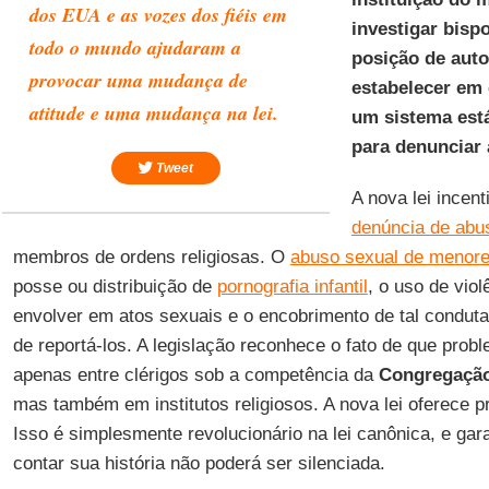
dos
EUA
e as vozes dos fiéis em
investigar bisp
todo o mundo ajudaram a
posição de auto
provocar uma mudança de
estabelecer em 
atitude e uma mudança na lei.
um sistema está
para denunciar
Tweet
A nova lei incen
denúncia de abu
membros de ordens religiosas. O
abuso sexual de menor
posse ou distribuição de
pornografia infantil
, o uso de vio
envolver em atos sexuais e o encobrimento de tal conduta
de reportá-los. A legislação reconhece o fato de que pro
apenas entre clérigos sob a competência da
Congregação
mas também em institutos religiosos. A nova lei oferece 
Isso é simplesmente revolucionário na lei canônica, e gar
contar sua história não poderá ser silenciada.