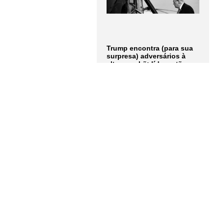
Trump encontra (para sua
surpresa) adversários à
altura no Irã: líderes tão
obstinados quanto ele.
Artigo de Andrew Roth
LER MAIS
A terrível explosão atômica
de Hiroshima contada
pelos olhos de cinco de
seus protagonistas: "Não
consigo nem descrever
completamente como era
aquela luz"