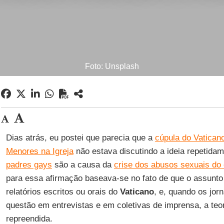
Foto: Unsplash
Dias atrás, eu postei que parecia que a
cúpula do Vatican
Menores na Igreja
não estava discutindo a ideia repetida
padres gays
são a causa da
crise dos abusos sexuais do 
para essa afirmação baseava-se no fato de que o assunt
relatórios escritos ou orais do
Vaticano
, e, quando os jor
questão em entrevistas e em coletivas de imprensa, a teor
repreendida.