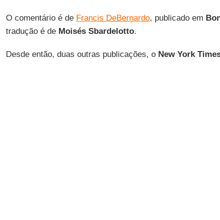
O comentário é de
Francis DeBernardo
, publicado em
Bon
tradução é de
Moisés Sbardelotto
.
Desde então, duas outras publicações, o
New York Time
fizeram suas próprias pesquisas sobre o tema e chegaram
Em um artigo intitulado “
O não assunto mais falado no V
Homossexualidade
”, no
New York Times
, os repórteres
Jason Horowitz
observaram que, embora a questão dos p
na agenda do encontro, ela havia sido discutida em conve
“No encontro, mesmo que os organizadores e participant
quando para focar as
discussões sobre a pedofilia
, as vis
homossexualidade dentro da Igreja
surgiram como uma dis
No entanto, embora o tópico tenha sido discutido não ofic
maioria dos bispos na reunião não concorda com a conex