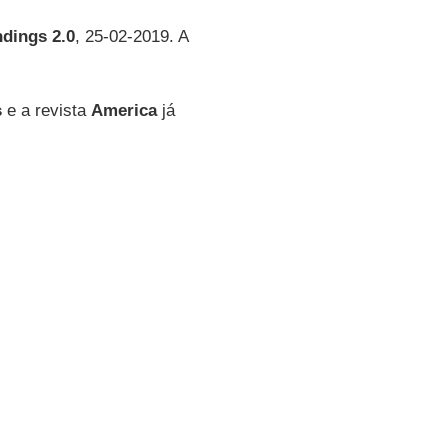
dings 2.0
, 25-02-2019. A
s
e a revista
America
já
 a conclusões importantes.
aticano?
Elisabetta Povoledo
e
adres gays não estivesse
rsas:
es pressionassem de vez em
ões conflitantes sobre a
tração.”
ialmente, parece que a
ão causal entre os
padres