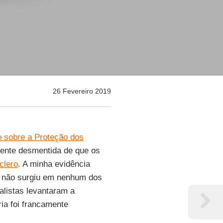
26 Fevereiro 2019
o sobre a Proteção dos
mente desmentida de que os
clero
. A minha evidência
o não surgiu em nenhum dos
nalistas levantaram a
ia foi francamente