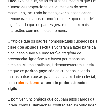
Laco
explica que, se as estatísticas mostram que um
número desproporcional de vítimas era do sexo
masculino, incluindo homens jovens, esses casos
demonstram o abuso como "crime de oportunidade",
significando que os padres geralmente têm mais
interações com meninos e homens.
O fato de que os padres homossexuais culpados pela
crise dos abusos sexuais
voltaram a fazer parte da
discussão pública é uma terrível tragédia de
preconceito, ignorância e busca por respostas
simples. Muitos analistas já desmascararam a ideia
de que os
padres gays
são os culpados, citando
muitas outras causas para essa calamidade eclesial,
como
clericalismo
,
abuso de poder
,
silêncio
e
sigilo
.
É bom ver funcionários que ocupam altos cargos da
Igreja, como
Luterbacher
, contradizer um outro líder