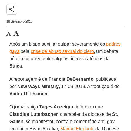
share
18 Setembro 2018
Após um bispo auxiliar culpar severamente os
padres
gays
pela
crise de abuso sexual do clero
, um debate
público ocorreu entre alguns líderes católicos da
Suíça
.
A reportagem é de
Francis DeBernardo
, publicada
por
New Ways Ministry
, 17-09-2018. A tradução é de
Victor D. Thiesen
.
O jornal suíço
Tages Anzeiger
, informou que
Claudius Luterbacher
, chanceler da diocese de
St.
Gallen
, se manifestou contra o comentário anti-gay
feito pelo Bispo Auxiliar,
Marian Eleganti
, da Diocese