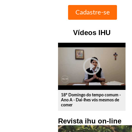
Vídeos IHU
play_circle_outline
18º Domingo do tempo comum -
Ano A - Dai-lhes vós mesmos de
comer
Revista ihu on-line