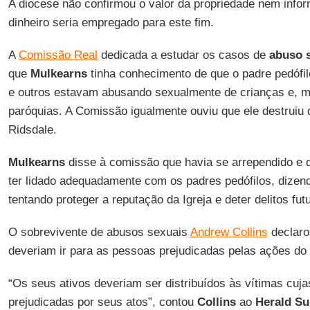
A diocese não confirmou o valor da propriedade nem info
dinheiro seria empregado para este fim.
A
Comissão Real
dedicada a estudar os casos de
abuso s
que
Mulkearns
tinha conhecimento de que o padre pedófi
e outros estavam abusando sexualmente de crianças e, 
paróquias. A Comissão igualmente ouviu que ele destruiu
Ridsdale.
Mulkearns
disse à comissão que havia se arrependido e q
ter lidado adequadamente com os padres pedófilos, dizen
tentando proteger a reputação da Igreja e deter delitos fut
O sobrevivente de abusos sexuais
Andrew Collins
declaro
deveriam ir para as pessoas prejudicadas pelas ações do 
“Os seus ativos deveriam ser distribuídos às vítimas cuja
prejudicadas por seus atos”, contou
Collins
ao
Herald S