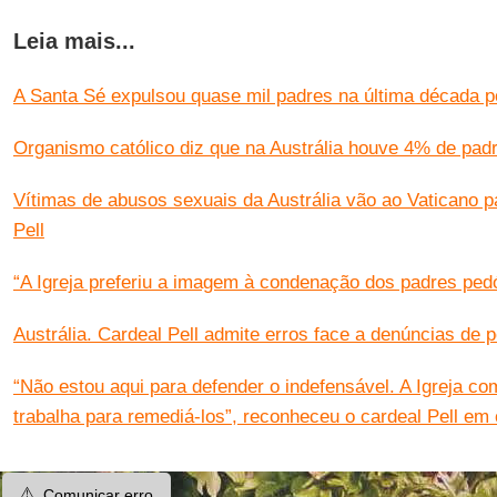
Leia mais...
A Santa Sé expulsou quase mil padres na última década po
Organismo católico diz que na Austrália houve 4% de padr
Vítimas de abusos sexuais da Austrália vão ao Vaticano pa
Pell
“A Igreja preferiu a imagem à condenação dos padres pedó
Austrália. Cardeal Pell admite erros face a denúncias de p
“Não estou aqui para defender o indefensável. A Igreja c
trabalha para remediá-los”, reconheceu o cardeal Pell em
⚠️
Comunicar erro