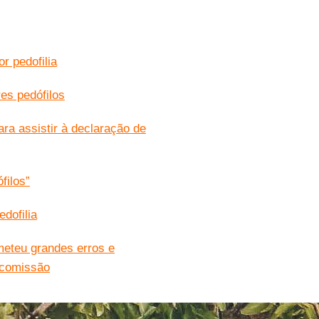
r pedofilia
es pedófilos
ra assistir à declaração de
filos”
edofilia
ometeu grandes erros e
 comissão