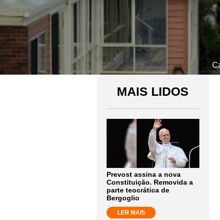
Ca
MAIS LIDOS
Prevost assina a nova
Constituição. Removida a
parte teocrática de
Bergoglio
LER MAIS