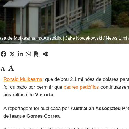
sa de Mulkearns, na Austrália | Jake Nowakowski / News Limi
Ronald Mulkearns
, que deixou 2,1 milhões de dólares para
foi culpado por permitir que
padres pedófilos
continuassem
australiano de
Victoria
.
A reportagem foi publicada por
Australian Associated Pr
de
Isaque Gomes Correa
.