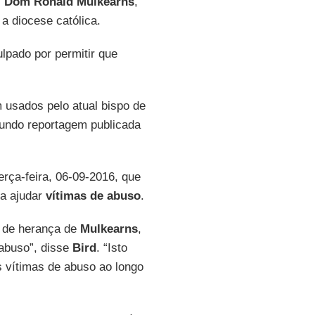
,
Dom Ronald Mulkearns
,
 a diocese católica.
lpado por permitir que
m usados pelo atual bispo de
egundo reportagem publicada
erça-feira, 06-09-2016, que
a ajudar
vítimas de abuso
.
r de herança de
Mulkearns
,
 abuso”, disse
Bird
. “Isto
s vítimas de abuso ao longo