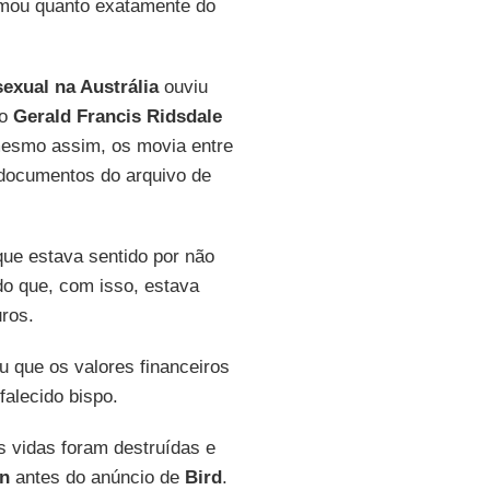
rmou quanto exatamente do
exual na Austrália
ouviu
lo
Gerald Francis Ridsdale
mesmo assim, os movia entre
 documentos do arquivo de
ue estava sentido por não
do que, com isso, estava
uros.
u que os valores financeiros
falecido bispo.
s vidas foram destruídas e
un
antes do anúncio de
Bird
.