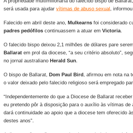
A propriedade multimilionária do falecido bispo de Ballarat
será usada para ajudar
vítimas de abuso sexual
, informou
Falecido em abril deste ano,
Mulkearns
foi considerado cu
padres pedófilos
continuassem a atuar em
Victoria
.
O falecido bispo deixou 2,1 milhões de dólares pare sere
Ballarat
em prol da diocese, “a seu critério absoluto”, s
no jornal australiano
Herald Sun
.
O bispo de Ballarat,
Dom Paul Bird
, afirmou em nota na t
o valor deixado pelo falecido religioso será empregado par
“Independentemente do que a Diocese de Ballarat recebe
eu pretendo pôr à disposição para o auxílio às vítimas de
dará continuidade ao apoio que a diocese tem oferecido à
destes anos”.