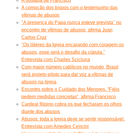
A ousadia de Francisco
A comoção dos bispos com o testemunho das
vítimas de abusos
"A presença do Papa nunca esteve prevista" no
encontro de vítimas de abusos, afirma Juan
Carlos Cruz
"Os líderes da Igreja encarando com coragem os
abusos, esse será o desafio da cúpula."
Entrevista com Charles Scicluna
Com maior número católicos no mundo, Brasil
será projeto-piloto para dar voz a vítimas de
abusos na Igreja
Encontro sobre o Cuidado dos Menores. “Fiéis
pedem medidas concretas”, afirma Francisco
Cardeal filipino cobra os que fecharam os olhos
diante dos abusos
Abusos: toda a Igreja deve se sentir responsável.
Entrevista com Amedeo Cencini