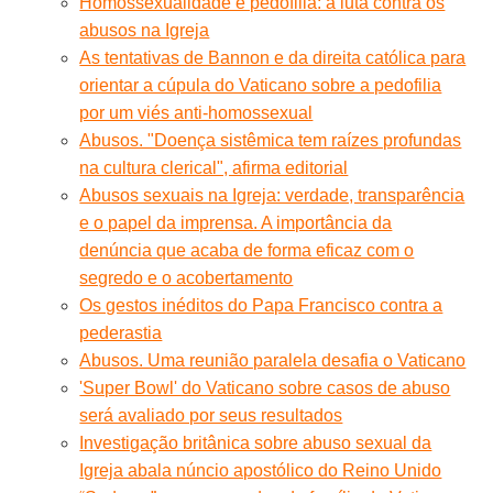
Homossexualidade e pedofilia: a luta contra os
abusos na Igreja
As tentativas de Bannon e da direita católica para
orientar a cúpula do Vaticano sobre a pedofilia
por um viés anti-homossexual
Abusos. "Doença sistêmica tem raízes profundas
na cultura clerical", afirma editorial
Abusos sexuais na Igreja: verdade, transparência
e o papel da imprensa. A importância da
denúncia que acaba de forma eficaz com o
segredo e o acobertamento
Os gestos inéditos do Papa Francisco contra a
pederastia
Abusos. Uma reunião paralela desafia o Vaticano
'Super Bowl' do Vaticano sobre casos de abuso
será avaliado por seus resultados
Investigação britânica sobre abuso sexual da
Igreja abala núncio apostólico do Reino Unido