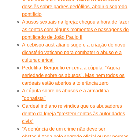
dossiês sobre padres pedófilos, abolir o segredo
pontifício
Abusos sexuais na Igreja: chegou a hora de fazer
as contas com alguns momentos e passagens do
pontificado de João Paulo II
Arcebispo australiano sugere a criação de novo
dicastério vaticano para combater o abuso e a
cultura clerical
Pedofilia, Bergoglio encerra a cúpula: "Agora
seriedade sobre os abusos". Mas nem todos os
cardeais estão abertos à tolerância zero
A cúpula sobre os abusos e a armadilha
''donatista''
Cardeal indiano reivindica que os abusadores
dentro da Igreja “prestem contas às autoridades
civis”
“A denúncia de um crime não deve ser
obstaculizada pelo segredo oficial ou por normas