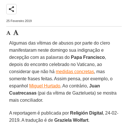
share
25 Fevereiro 2019
Algumas das vítimas de abusos por parte do clero
manifestaram neste domingo sua indignação e
decepção com as palavras do
Papa Francisco
,
depois do encontro celebrado no Vaticano, ao
considerar que não há
medidas concretas
, mas
somente frases feitas. Assim pensa, por exemplo, o
espanhol
Miguel Hurtado
. Ao contrário,
Juan
Cuatrecasas
(pai da vítima de Gaztelueta) se mostra
mais conciliador.
A reportagem é publicada por
Religión Digital
, 24-02-
2019. A tradução é de
Graziela Wolfart
.