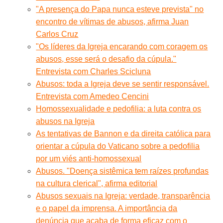
"A presença do Papa nunca esteve prevista" no
encontro de vítimas de abusos, afirma Juan
Carlos Cruz
"Os líderes da Igreja encarando com coragem os
abusos, esse será o desafio da cúpula."
Entrevista com Charles Scicluna
Abusos: toda a Igreja deve se sentir responsável.
Entrevista com Amedeo Cencini
Homossexualidade e pedofilia: a luta contra os
abusos na Igreja
As tentativas de Bannon e da direita católica para
orientar a cúpula do Vaticano sobre a pedofilia
por um viés anti-homossexual
Abusos. "Doença sistêmica tem raízes profundas
na cultura clerical", afirma editorial
Abusos sexuais na Igreja: verdade, transparência
e o papel da imprensa. A importância da
denúncia que acaba de forma eficaz com o