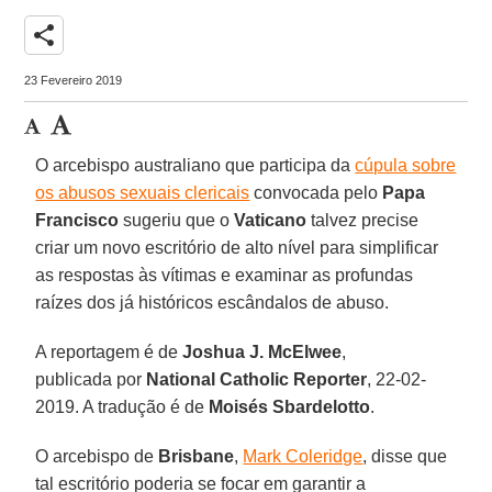
share
23 Fevereiro 2019
O arcebispo australiano que participa da
cúpula sobre
os abusos sexuais clericais
convocada pelo
Papa
Francisco
sugeriu que o
Vaticano
talvez precise
criar um novo escritório de alto nível para simplificar
as respostas às vítimas e examinar as profundas
raízes dos já históricos escândalos de abuso.
A reportagem é de
Joshua J. McElwee
,
publicada por
National Catholic Reporter
, 22-02-
2019. A tradução é de
Moisés Sbardelotto
.
O arcebispo de
Brisbane
,
Mark Coleridge
, disse que
tal escritório poderia se focar em garantir a