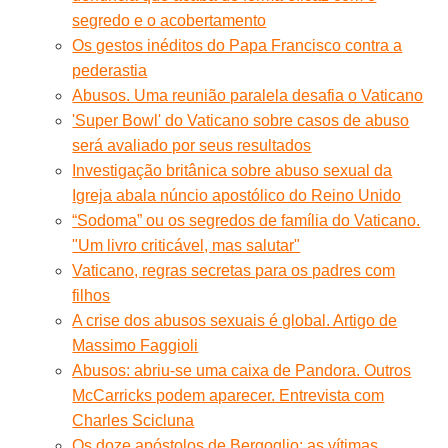
segredo e o acobertamento
Os gestos inéditos do Papa Francisco contra a
pederastia
Abusos. Uma reunião paralela desafia o Vaticano
'Super Bowl' do Vaticano sobre casos de abuso
será avaliado por seus resultados
Investigação britânica sobre abuso sexual da
Igreja abala núncio apostólico do Reino Unido
“Sodoma” ou os segredos de família do Vaticano.
"Um livro criticável, mas salutar"
Vaticano, regras secretas para os padres com
filhos
A crise dos abusos sexuais é global. Artigo de
Massimo Faggioli
Abusos: abriu-se uma caixa de Pandora. Outros
McCarricks podem aparecer. Entrevista com
Charles Scicluna
Os doze apóstolos de Bergoglio: as vítimas