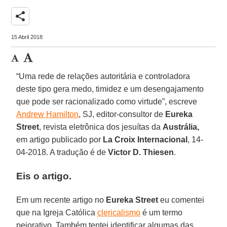
share
15 Abril 2018
“Uma rede de relações autoritária e controladora
deste tipo gera medo, timidez e um desengajamento
que pode ser racionalizado como virtude”, escreve
Andrew Hamilton
, SJ, editor-consultor de
Eureka
Street
, revista eletrônica dos jesuítas da
Austrália,
em artigo publicado por
La Croix Internacional
, 14-
04-2018. A tradução é de
Victor D. Thiesen
.
Eis o artigo.
Em um recente artigo no
Eureka Street
eu comentei
que na Igreja Católica
clericalismo
é um termo
pejorativo. Também tentei identificar algumas das