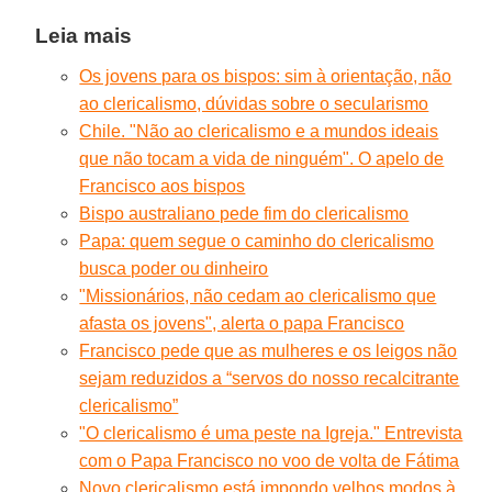
Leia mais
Os jovens para os bispos: sim à orientação, não
ao clericalismo, dúvidas sobre o secularismo
Chile. "Não ao clericalismo e a mundos ideais
que não tocam a vida de ninguém". O apelo de
Francisco aos bispos
Bispo australiano pede fim do clericalismo
Papa: quem segue o caminho do clericalismo
busca poder ou dinheiro
"Missionários, não cedam ao clericalismo que
afasta os jovens", alerta o papa Francisco
Francisco pede que as mulheres e os leigos não
sejam reduzidos a “servos do nosso recalcitrante
clericalismo”
"O clericalismo é uma peste na Igreja." Entrevista
com o Papa Francisco no voo de volta de Fátima
Novo clericalismo está impondo velhos modos à