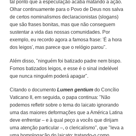
tal ponto que a especulação acaba matando a ação.
Olhar continuamente para o Povo de Deus nos salva
de certos nominalismos declaracionistas (slogans)
que são frases bonitas, mas que não conseguem
sustentar a vida das nossas comunidades. Por
exemplo, eu recordo agora a famosa frase: 'É a hora
dos leigos', mas parece que o relógio parou".
Além disso, "ninguém foi batizado padre nem bispo.
Fomos batizados leigos, e esse é o sinal indelével
que nunca ninguém poderá apagar".
Citando o documento
Lumen gentium
do Concílio
Vaticano II, em seguida, o papa continua: "Não
podemos refletir sobre o tema do laicato ignorando
uma das maiores deformações que a América Latina
deve enfrentar – e à qual peço a vocês que dirijam
uma atenção particular –, o clericalismo", que "leva a
uma homologação do laicato; tratando-o como