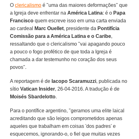
O
clericalismo
é "uma das maiores deformações" que
a Igreja deve enfrentar na
América Latina
: é o
Papa
Francisco
quem escreve isso em uma carta enviada
ao cardeal
Marc Ouellet
, presidente da
Pontifícia
Comissão para a América Latina e o Caribe
,
ressaltando que o clericalismo "vai apagando pouco
a pouco o fogo profético de que toda a Igreja é
chamada a dar testemunho no coração dos seus
povos".
A reportagem é de
Iacopo Scaramuzzi
, publicada no
sítio
Vatican Insider
, 26-04-2016. A tradução é de
Moisés Sbardelotto
.
Para o pontífice argentino, "geramos uma elite laical
acreditando que são leigos comprometidos apenas
aqueles que trabalham em coisas 'dos padres' e
esquecemos, ignorando-o, o fiel que muitas vezes