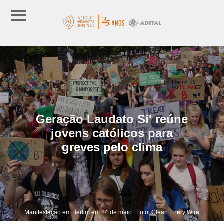
Geração Laudato Si' reúne
jovens católicos para
greves pelo clima
Manifestação em Berlim em 24 de maio | Foto: Clean Enery Wire