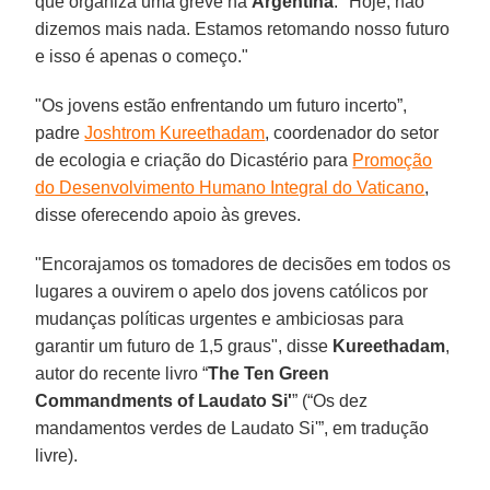
que organiza uma greve na
Argentina
. "Hoje, não
dizemos mais nada. Estamos retomando nosso futuro
e isso é apenas o começo."
"Os jovens estão enfrentando um futuro incerto”,
padre
Joshtrom Kureethadam
, coordenador do setor
de ecologia e criação do Dicastério para
Promoção
do Desenvolvimento Humano Integral do Vaticano
,
disse oferecendo apoio às greves.
"Encorajamos os tomadores de decisões em todos os
lugares a ouvirem o apelo dos jovens católicos por
mudanças políticas urgentes e ambiciosas para
garantir um futuro de 1,5 graus", disse
Kureethadam
,
autor do recente livro “
The Ten Green
Commandments of Laudato Si'
” (“Os dez
mandamentos verdes de Laudato Si'”, em tradução
livre).