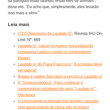
da paróquia estão falando, então eles se animam",
disse ele. "Eu acho que, simplesmente, eles levarão
isso mais a sério."
Leia mais
O ECOmenismo de Laudato Si’
. Revista IHU On-
Line, Nº. 469
Laudato si’, salvar os mares: nova etapa da
campanha católica contra os combustíveis
fósseis
Laudato si’ do Papa Francisco: "A ecologia deve
ser radical"
Bispos e padres boicotam a encíclica Laudato si’
A "Suma ecológica". Para continuar o
compromisso estabelecido pela "Laudato si'".
Oito teses
O crescimento acelerado das árvores causado
pelo aquecimento do clima não se traduz