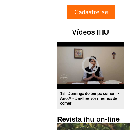
Vídeos IHU
play_circle_outline
18º Domingo do tempo comum -
Ano A - Dai-lhes vós mesmos de
comer
Revista ihu on-line