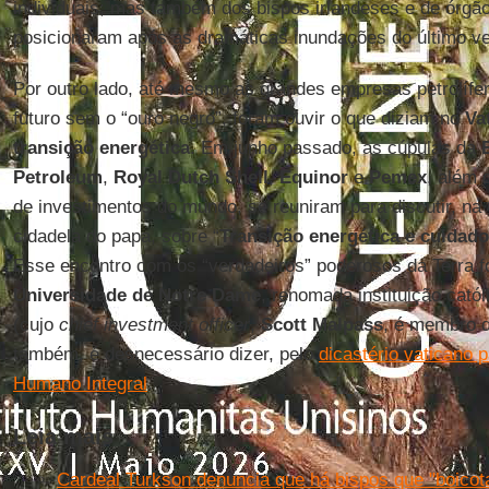
individuais; mas também dos bispos irlandeses e de órgão
posicionaram após as dramáticas inundações do último v
Por outro lado, até mesmo as grandes empresas petrolífer
futuro sem o “ouro negro”, foram ouvir o que diziam no
Va
transição energética
. Em junho passado, as cúpulas da
Petroleum
,
Royal Dutch Shell
,
Equinor
e
Pemex
, além
de investimentos do mundo, se reuniram para discutir, na
cidadela do papa, sobre “
Transição energética e cuida
Esse encontro com os “verdadeiros” poderosos da Terra fo
Universidade de Notre Dame
, renomada instituição cató
(cujo
chief investment officer
,
Scott Malpass
, é membro 
também, é desnecessário dizer, pelo
dicastério vaticano 
Humano Integral
.
Leia mais
Cardeal Turkson denuncia que há bispos que "boicot