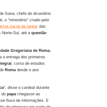
 de Gana, chefe do dicastério
 é, o “ministério” criado pelo
trina social da Igreja
: das
 Norte-Sul, até a
questão
idade Gregoriana de Roma
,
 a entrega dos primeiros
ntegral
, curso de estudos
 de
Roma
desde o ano
ica
”, disse o cardeal durante
a do
papa
chegasse ao
sse fluxo de informações. E
alta de interesse por parte de