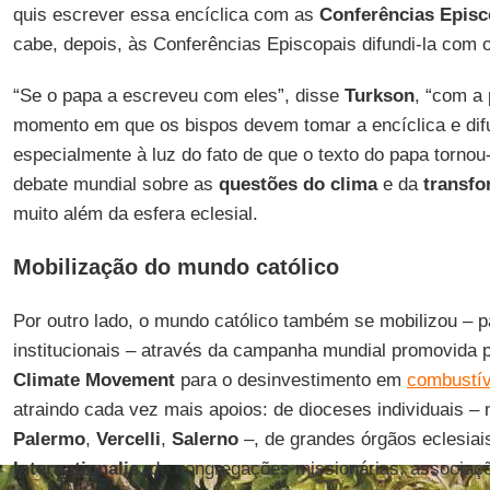
quis escrever essa encíclica com as
Conferências Episc
cabe, depois, às Conferências Episcopais difundi-la com 
“Se o papa a escreveu com eles”, disse
Turkson
, “com a
momento em que os bispos devem tomar a encíclica e difu
especialmente à luz do fato de que o texto do papa tornou
debate mundial sobre as
questões do clima
e da
transfo
muito além da esfera eclesial.
Mobilização do mundo católico
Por outro lado, o mundo católico também se mobilizou – p
institucionais – através da campanha mundial promovida 
Climate Movement
para o desinvestimento em
combustív
atraindo cada vez mais apoios: de dioceses individuais –
Palermo
,
Vercelli
,
Salerno
–, de grandes órgãos eclesia
Internationalis
, de congregações missionárias, associa