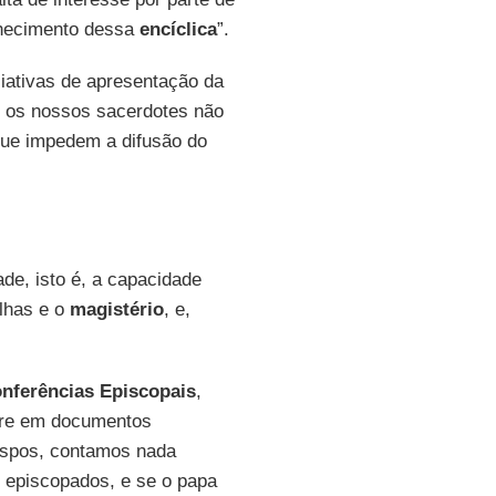
nhecimento dessa
encíclica
”.
ciativas de apresentação da
e os nossos sacerdotes não
que impedem a difusão do
ade, isto é, a capacidade
olhas e o
magistério
, e,
nferências Episcopais
,
rre em documentos
ispos, contamos nada
s episcopados, e se o papa