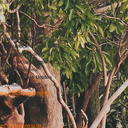
s da Igreja indiana que se
erão no Estado de
Kerala
.
as, já projetadas para um
ticano
a respeito da
ExxonMobil
,
ENI
,
British
 do
Blackrock
, o maior fundo
Casina Pio IV
, dentro da
do da nossa casa comum
”.
i organizado pela
lica dos
Estados Unidos
do conselho do
IOR
), e
para o Desenvolvimento
am" o magistério de