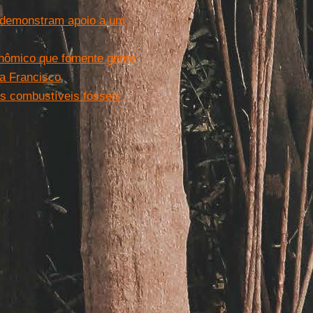
os demonstram apoio a um
nômico que fomente gente
a Francisco
os combustíveis fósseis