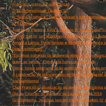
Francisco sobre a Casa Comum
O ECOmenismo de Laudato Si’.
Revista IHU On-Line
A "Suma ecológica". Para continuar o compromisso e
si'". Oito teses
Agente de Pastoral tuíta a Laudato Si' inteira para Tr
Jeffrey Sachs, um economista incentivador da Lauda
América Latina. Rede Igrejas e Mineração convoca
Desinvestimento”
''Estamos sofrendo os primeiros efeitos das mudanç
quem as negue.'' Entrevista com Luca Mercalli
Clima: Igreja pede uma ação ambiciosa e urgente em 
A construção de outro modelo de finanças depende d
socioambiental
Com Francisco, atualização ou declínio da doutrina s
Dia da Criação: os mártires da Laudato si' de 2018
Grã-Bretanha. Jesuítas lançam Instituto Laudato Si’