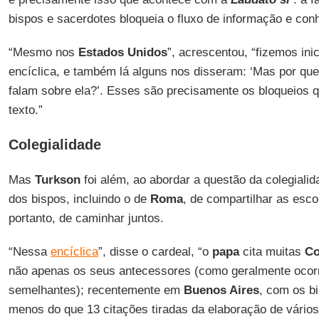
bispos e sacerdotes bloqueia o fluxo de informação e co
“Mesmo nos
Estados Unidos
”, acrescentou, “fizemos ini
encíclica, e também lá alguns nos disseram: ‘Mas por qu
falam sobre ela?’. Esses são precisamente os bloqueios 
texto.”
Colegialidade
Mas
Turkson
foi além, ao abordar a questão da colegialid
dos bispos, incluindo o de
Roma
, de compartilhar as esc
portanto, de caminhar juntos.
“Nessa
encíclica
”, disse o cardeal, “o
papa
cita muitas
Co
não apenas os seus antecessores (como geralmente oco
semelhantes); recentemente em
Buenos Aires
, com os b
menos do que 13 citações tiradas da elaboração de vário