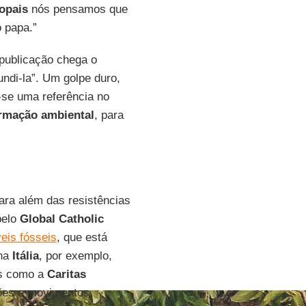
opais
nós pensamos que
o papa.”
 publicação chega o
ndi-la”. Um golpe duro,
-se uma referência no
rmação ambiental
, para
ara além das resistências
pelo
Global Catholic
eis fósseis
, que está
 na
Itália
, por exemplo,
is como a
Caritas
ções e movimentos