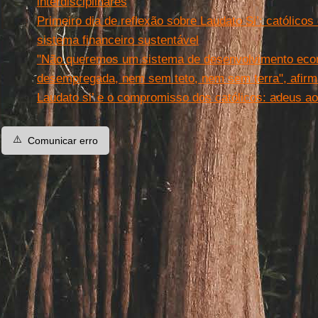
interdisciplinares
Primeiro dia de reflexão sobre Laudato Si’: católic
sistema financeiro sustentável
"Não queremos um sistema de desenvolvimento eco
desempregada, nem sem teto, nem sem terra", afirm
Laudato si’ e o compromisso dos católicos: adeus a
⚠️
Comunicar erro