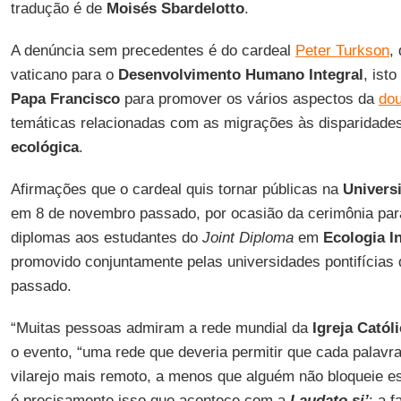
tradução é de
Moisés Sbardelotto
.
A denúncia sem precedentes é do cardeal
Peter Turkson
,
vaticano para o
Desenvolvimento Humano Integral
, isto
Papa Francisco
para promover os vários aspectos da
dou
temáticas relacionadas com as migrações às disparidades
ecológica
.
Afirmações que o cardeal quis tornar públicas na
Univers
em 8 de novembro passado, por ocasião da cerimônia para
diplomas aos estudantes do
Joint Diploma
em
Ecologia I
promovido conjuntamente pelas universidades pontifícias
passado.
“Muitas pessoas admiram a rede mundial da
Igreja Catól
o evento, “uma rede que deveria permitir que cada palavr
vilarejo mais remoto, a menos que alguém não bloqueie e
é precisamente isso que acontece com a
Laudato si’
: a f