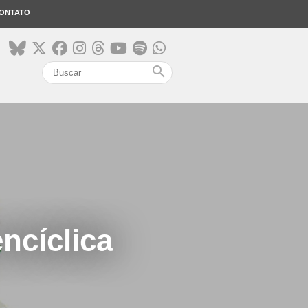
ONTATO
search
ncíclica