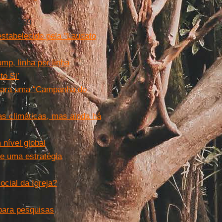
, N° 469
stabelecido pela "Laudato
ump, linha por linha
to Si’
 para uma “Campanha do
as climáticas, mas ainda há
nível global
e uma estratégia
ocial da Igreja?
 para pesquisas