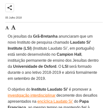
share
05 Julho 2018
Os jesuítas da
Grã-Bretanha
anunciaram que um
novo Instituto de pesquisa chamado
Laudato Si'
Institute
(
LSI
) (Instituto Laudato Si’, em português)
está sendo desenvolvido no
Campion Hall
,
instituição permanente de ensino dos Jesuítas dentro
da
Universidade de Oxford
. O
LSI
será formado
durante o ano letivo 2018-2019 e abrirá formalmente
em setembro de 2019.
O objetivo do
Instituto Laudato Si'
é promover a
investigação interdisciplinar
decorrente dos desafios
apresentados na
encíclica Laudato Si’
do
Papa
Francisco
, ao mesmo tempo se mantendo fiel à