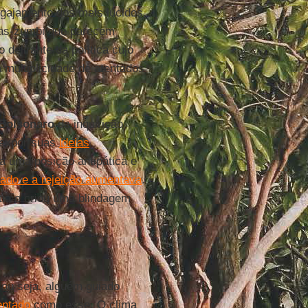
gajamento dos mais lúcidos,
ras-zumbi que parecem
delirante da política cujo
multiplicidade de atentados
Bolsonaro
da inquirição
e expor suas
ideias
a uma posição antipática e
cado e a rejeição aumentava
.
tia e criou uma blindagem
 ou seja, alguém guiado
entado
como esse. O clima