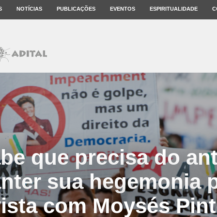
S
NOTÍCIAS
PUBLICAÇÕES
EVENTOS
ESPIRITUALIDADE
C
be que precisa do an
nter sua hegemonia po
ista com Moysés Pin