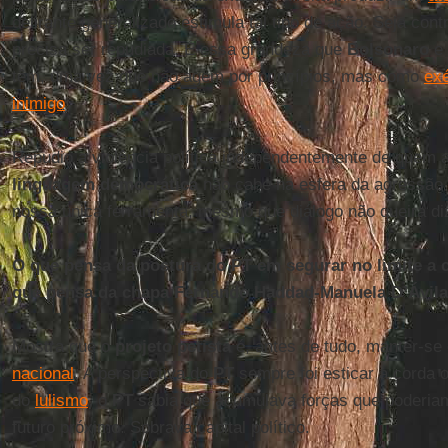
delirante generalizado estimula tal tipo de ação. Seja cont
precisa ser repudiada. É essa grandeza que
Bolsonaro
e 
têm, uma vez que não agem por princípios, mas como
exé
inimigo
.
Repudio a violência política independentemente de quem 
linguagem democrática
não cabe na esfera da agressão f
nossa única ferramenta, mesmo que diálogo não queira d
O que pensa da postura do PT em segurar no limite a 
que pensa da chapa Fernando Haddad-Manuela D’Ávil
Mostra que o
projeto petista
é, antes de tudo, manter-s
nacional
. A perspectiva do
PT
sempre foi esticar a corda 
do
lulismo
, o
PT
sabia que acumulava forças que poderi
futuro próximo. Sobrava capital político.