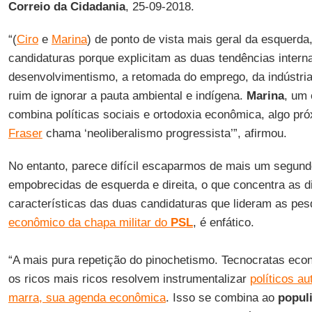
Correio da Cidadania
, 25-09-2018.
“(
Ciro
e
Marina
) de ponto de vista mais geral da esquerda
candidaturas porque explicitam as duas tendências inter
desenvolvimentismo, a retomada do emprego, da indústria
ruim de ignorar a pauta ambiental e indígena.
Marina
, um
combina políticas sociais e ortodoxia econômica, algo pr
Fraser
chama ‘neoliberalismo progressista’”, afirmou.
No entanto, parece difícil escaparmos de mais um segun
empobrecidas de esquerda e direita, o que concentra as 
características das duas candidaturas que lideram as pe
econômico da chapa militar do
PSL
, é enfático.
“A mais pura repetição do pinochetismo. Tecnocratas eco
os ricos mais ricos resolvem instrumentalizar
políticos au
marra, sua agenda econômica
. Isso se combina ao
popul