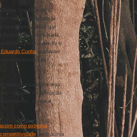
 Dilma
(em seus dois
me fatia do eleitorado já
ais para evitar
Aécio
que
a
pudesse ser chancelada.
 miséria política que foi o
e Eduardo Cunha
acabaram
sse economicista da
ampanha pautada por uma
lva
– seguida da aplicação
dversários), o capital
(assim como extrema
 competitividade
, bem acima