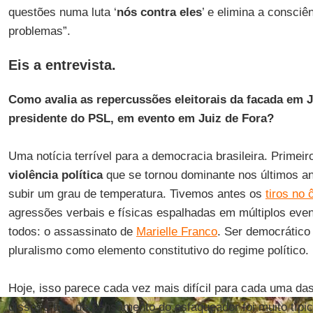
questões numa luta ‘
nós contra eles
’ e elimina a consci
problemas”.
Eis a entrevista.
Como avalia as repercussões eleitorais da facada em J
presidente do PSL, em evento em Juiz de Fora?
Uma notícia terrível para a democracia brasileira. Primeiro
violência política
que se tornou dominante nos últimos a
subir um grau de temperatura. Tivemos antes os
tiros no
agressões verbais e físicas espalhadas em múltiplos eve
todos: o assassinato de
Marielle Franco
. Ser democrático 
pluralismo como elemento constitutivo do regime político.
Hoje, isso parece cada vez mais difícil para cada uma das
disso, o tipo de pensamento do esfaqueador foi muito típ