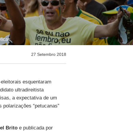
licas
27 Setembro 2018
eleitorais esquentaram
dato ultradireitista
sas, a expectativa de um
s polarizações “petucanas”
el Brito
e publicada por