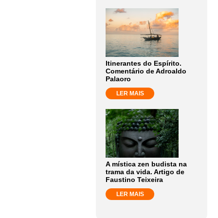
Itinerantes do Espírito.
Comentário de Adroaldo
Palaoro
LER MAIS
A mística zen budista na
trama da vida. Artigo de
Faustino Teixeira
LER MAIS