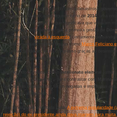
Esse capital foi se dilacerando com o desastroso
governo
mandatos). Na época do segundo turno de
2014
, uma enor
declarava “voto crítico”, o que significava que votavam m
acreditando, propriamente, que a primeira gestão de
Dilm
Propunha-se a “
virada à esquerda
” certamente pensando na
primeiro mandato, quando figuras como
Marco Feliciano 
se tornando lideranças no Congresso graças ao desintere
mandatária e sua bancada.
No segundo mandato, com o
estelionato eleitoral
(uma c
posição mais à esquerda – para contrastar com
Marina Si
de todas as medidas que foram negadas e imputadas aos a
despencou ainda mais.
Mas ainda havia a cartada
Lula
.
A extrema popularidade 
rejeição) do ex-presidente ainda dava margem para muita