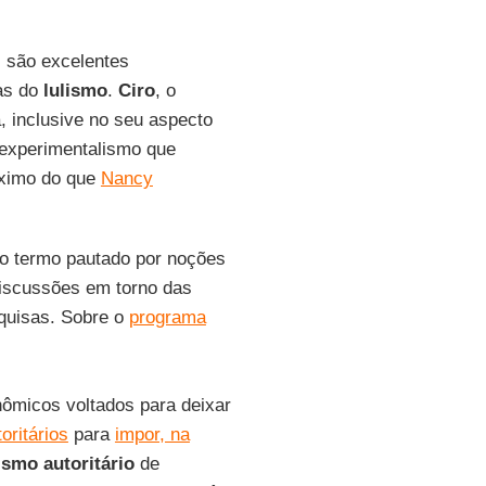
, são excelentes
nas do
lulismo
.
Ciro
, o
, inclusive no seu aspecto
 experimentalismo que
óximo do que
Nancy
do termo pautado por noções
discussões em torno das
squisas. Sobre o
programa
nômicos voltados para deixar
toritários
para
impor, na
ismo autoritário
de