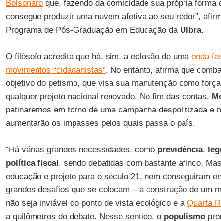
Bolsonaro
que, fazendo da comicidade sua própria forma d
consegue produzir uma nuvem afetiva ao seu redor”, afir
Programa de Pós-Graduação em Educação da
Ulbra
.
O filósofo acredita que há, sim, a eclosão de uma
onda fa
movimentos “cidadanistas”
. No entanto, afirma que comba
objetivo do petismo, que visa sua manutenção como forç
qualquer projeto nacional renovado. No fim das contas,
M
patinaremos em torno de uma campanha despolitizada e m
aumentarão os impasses pelos quais passa o país.
“Há várias grandes necessidades, como
previdência
,
leg
política fiscal
, sendo debatidas com bastante afinco. Ma
educação e projeto para o século 21, nem conseguiram en
grandes desafios que se colocam – a construção de um m
não seja inviável do ponto de vista ecológico e a
Quarta R
a quilômetros do debate. Nesse sentido, o
populismo
prom