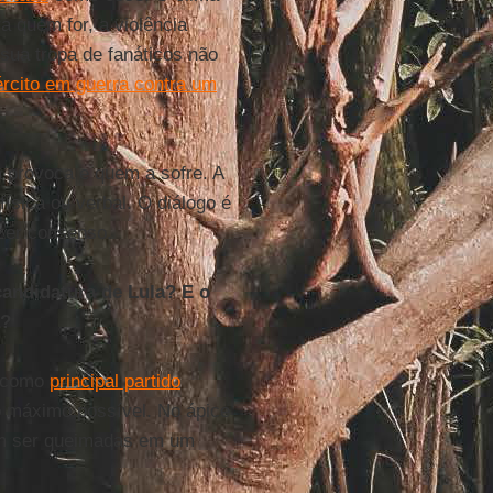
ra quem for, a violência
sua tropa de fanáticos não
rcito em guerra contra um
a provoca e quem a sofre. A
ísica ou verbal. O diálogo é
izer consenso.
candidatura de Lula? E o
a?
e como
principal partido
o máximo possível. No ápice
am ser queimadas em um