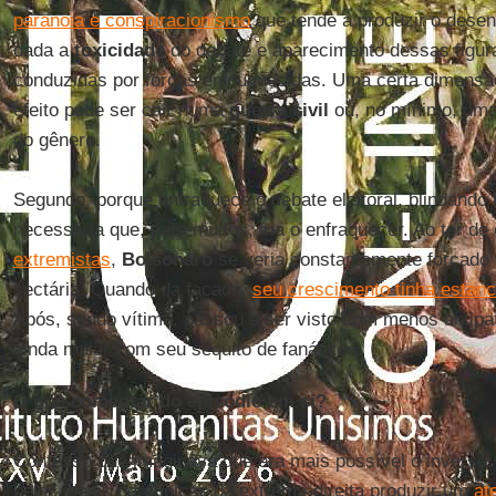
paranoia e conspiracionismo
que tende a produzir o desen
dada a
toxicidade
do debate e aparecimento dessas figu
conduzidas por forças enlouquecidas. Uma certa dimensão 
efeito pode ser cair numa
guerra civil
ou, no mínimo, uma 
do gênero.
Segundo, porque enfraquece o debate eleitoral, blindando
necessária que, para muitos, iria o enfraquecer. Ao ter d
extremistas
,
Bolsonaro
se veria constantemente forçado 
sectária. Quando da facada,
seu crescimento tinha estan
Após, sendo vítima, passou a ser visto com menos antipa
ainda maior com seu séquito de fanáticos.
O que comentar do episódio em si?
Confesso que imaginava que era mais possível o inverso,
pelas ideias paranoicas da extrema-direita produzir um
at