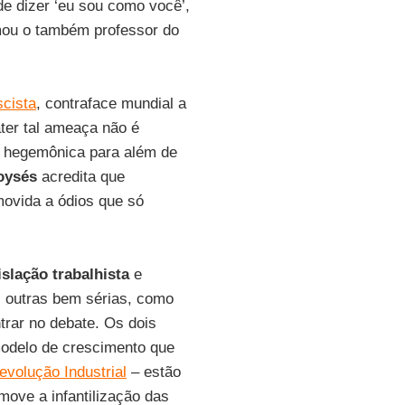
e dizer ‘eu sou como você’,
mou o também professor do
scista
, contraface mundial a
ter tal ameaça não é
a hegemônica para além de
oysés
acredita que
ovida a ódios que só
islação trabalhista
e
s outras bem sérias, como
trar no debate. Os dois
odelo de crescimento que
evolução Industrial
– estão
ove a infantilização das