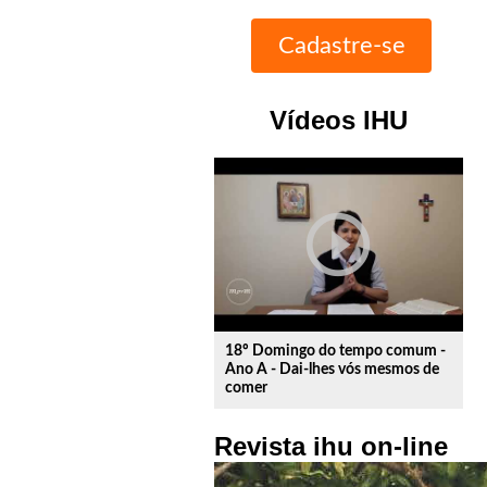
Vídeos IHU
play_circle_outline
18º Domingo do tempo comum -
Ano A - Dai-lhes vós mesmos de
comer
Revista ihu on-line