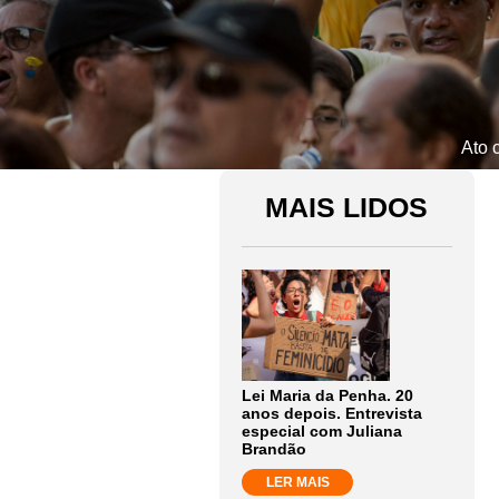
Ato 
MAIS LIDOS
Lei Maria da Penha. 20
anos depois. Entrevista
especial com Juliana
Brandão
LER MAIS