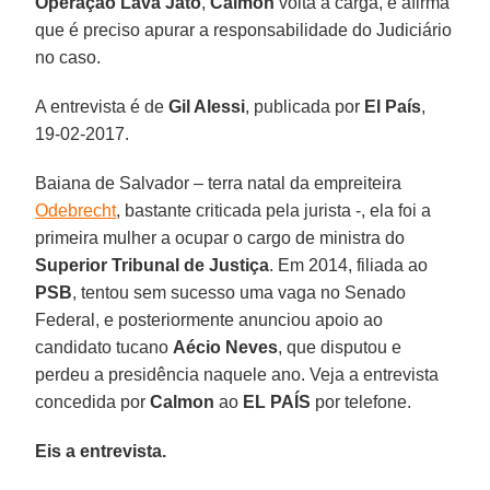
Operação Lava Jato
,
Calmon
volta à carga, e afirma
que é preciso apurar a responsabilidade do Judiciário
no caso.
A entrevista é de
Gil Alessi
, publicada por
El País
,
19-02-2017.
Baiana de Salvador – terra natal da empreiteira
Odebrecht
, bastante criticada pela jurista -, ela foi a
primeira mulher a ocupar o cargo de ministra do
Superior Tribunal de Justiça
. Em 2014, filiada ao
PSB
, tentou sem sucesso uma vaga no Senado
Federal, e posteriormente anunciou apoio ao
candidato tucano
Aécio Neves
, que disputou e
perdeu a presidência naquele ano. Veja a entrevista
concedida por
Calmon
ao
EL PAÍS
por telefone.
Eis a entrevista.