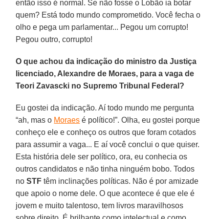
então isso é normal. Se não fosse o Lobão ia botar
quem? Está todo mundo comprometido. Você fecha o
olho e pega um parlamentar... Pegou um corrupto!
Pegou outro, corrupto!
O que achou da indicação do ministro da Justiça
licenciado, Alexandre de Moraes, para a vaga de
Teori Zavascki no Supremo Tribunal Federal?
Eu gostei da indicação. Aí todo mundo me pergunta
“ah, mas o
Moraes
é político!”. Olha, eu gostei porque
conheço ele e conheço os outros que foram cotados
para assumir a vaga... E aí você conclui o que quiser.
Esta história dele ser político, ora, eu conhecia os
outros candidatos e não tinha ninguém bobo. Todos
no
STF
têm inclinações políticas. Não é por amizade
que apoio o nome dele. O que acontece é que ele é
jovem e muito talentoso, tem livros maravilhosos
sobre direito. É brilhante como intelectual e como