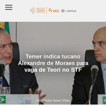
Temer indica tucano
Alexandre de Moraes para
vaga de Teori no STF
Foto: Michel Temer | Flickr