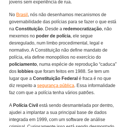
jovens sem experiência de rua.
No
Brasil
, nós não desenhamos mecanismos de
governabilidade das polícias para se fazer o que está
na
Constituição
. Desde a
redemocratização
, não
mexemos no
poder de polícia
, ele segue
desregulado, num limbo procedimental, legal e
normativo. A Constituição não define mandato de
polícia, ela define monopólios no exercício do
policiamento
, numa espécie de reprodução “caduca”
dos
lobbies
que foram feitos em 1988. Se tem um
lugar que a
Constituição Federal
é fraca é no que
diz respeito a
segurança pública
. Essa informalidade
faz com que a polícia tenha vários patrões.
A
Polícia Civil
está sendo desmantelada por dentro,
ajudei a implantar a sua principal base de dados
integrada em 1999, com um software de análise
criminal. Curiosamente isso está sendo desmontado,