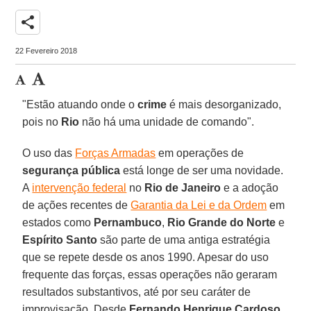
share
22 Fevereiro 2018
"Estão atuando onde o
crime
é mais desorganizado,
pois no
Rio
não há uma unidade de comando".
O uso das
Forças Armadas
em operações de
segurança pública
está longe de ser uma novidade.
A
intervenção federal
no
Rio de Janeiro
e a adoção
de ações recentes de
Garantia da Lei e da Ordem
em
estados como
Pernambuco
,
Rio Grande do Norte
e
Espírito Santo
são parte de uma antiga estratégia
que se repete desde os anos 1990. Apesar do uso
frequente das forças, essas operações não geraram
resultados substantivos, até por seu caráter de
improvisação. Desde
Fernando Henrique Cardoso
,