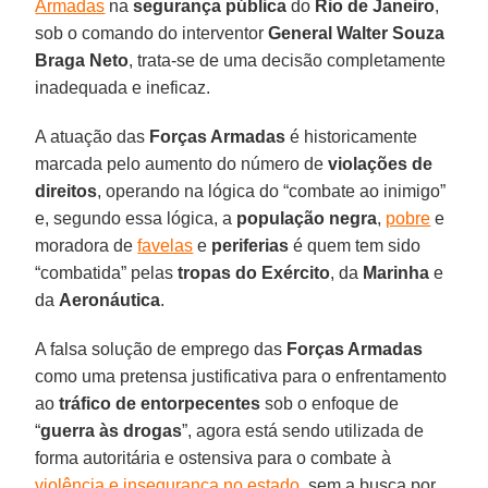
Armadas
na
segurança pública
do
Rio de Janeiro
,
sob o comando do interventor
General Walter Souza
Braga Neto
, trata-se de uma decisão completamente
inadequada e ineficaz.
A atuação das
Forças Armadas
é historicamente
marcada pelo aumento do número de
violações de
direitos
, operando na lógica do “combate ao inimigo”
e, segundo essa lógica, a
população negra
,
pobre
e
moradora de
favelas
e
periferias
é quem tem sido
“combatida” pelas
tropas do Exército
, da
Marinha
e
da
Aeronáutica
.
A falsa solução de emprego das
Forças Armadas
como uma pretensa justificativa para o enfrentamento
ao
tráfico de entorpecentes
sob o enfoque de
“
guerra às drogas
”, agora está sendo utilizada de
forma autoritária e ostensiva para o combate à
violência e insegurança no estado
, sem a busca por