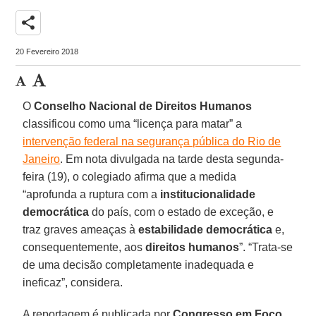
share
20 Fevereiro 2018
O
Conselho Nacional de Direitos Humanos
classificou como uma “licença para matar” a
intervenção federal na segurança pública do Rio de
Janeiro
. Em nota divulgada na tarde desta segunda-
feira (19), o colegiado afirma que a medida
“aprofunda a ruptura com a
institucionalidade
democrática
do país, com o estado de exceção, e
traz graves ameaças à
estabilidade democrática
e,
consequentemente, aos
direitos humanos
”. “Trata-se
de uma decisão completamente inadequada e
ineficaz”, considera.
A reportagem é publicada por
Congresso em Foco
,