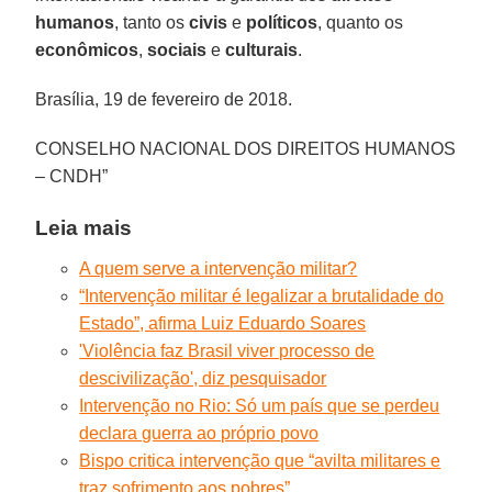
humanos
, tanto os
civis
e
políticos
, quanto os
econômicos
,
sociais
e
culturais
.
Brasília, 19 de fevereiro de 2018.
CONSELHO NACIONAL DOS DIREITOS HUMANOS
– CNDH”
Leia mais
A quem serve a intervenção militar?
“Intervenção militar é legalizar a brutalidade do
Estado”, afirma Luiz Eduardo Soares
'Violência faz Brasil viver processo de
descivilização', diz pesquisador
Intervenção no Rio: Só um país que se perdeu
declara guerra ao próprio povo
Bispo critica intervenção que “avilta militares e
traz sofrimento aos pobres”