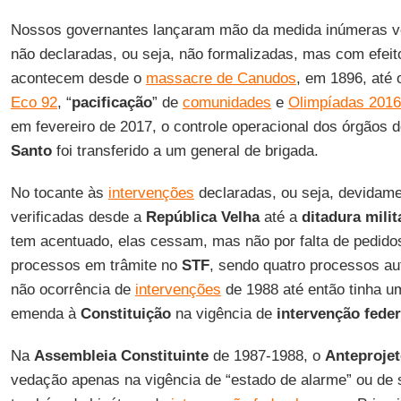
Nossos governantes lançaram mão da medida inúmeras 
não declaradas, ou seja, não formalizadas, mas com efeito
acontecem desde o
massacre de Canudos
, em 1896, até 
Eco 92
, “
pacificação
” de
comunidades
e
Olimpíadas 2016
em fevereiro de 2017, o controle operacional dos órgãos
Santo
foi transferido a um general de brigada.
No tocante às
intervenções
declaradas, ou seja, devidame
verificadas desde a
República Velha
até a
ditadura milit
tem acentuado, elas cessam, mas não por falta de pedido
processos em trâmite no
STF
, sendo quatro processos a
não ocorrência de
intervenções
de 1988 até então tinha u
emenda à
Constituição
na vigência de
intervenção fede
Na
Assembleia Constituinte
de 1987-1988, o
Anteprojet
vedação apenas na vigência de “estado de alarme” ou de s