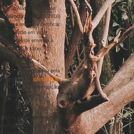
ão da emenda, mas toda a
bulência. Não é por menos
evidência
(PEC 287/2016)
a Câmara
teve que certificar
: “Não estão em vigor
s propostas de emenda à
o Federal
, a saber:
stitucional impregnada pela
 suspender uma
intervenção
, tudo com a ininterrupção
 clara manobra que
o nossos atuais governantes:
astigos (e leis): o povo se
, contém-no pelo ritual: ele