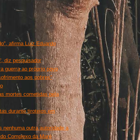
ado”, afirma Luiz Eduardo
', diz pesquisador
a guerra ao próprio povo
 sofrimento aos pobres”
io
 as mortes cometidas pela
tas durante tiroteios em
s nenhuma outra autoridade a
or do Complexo da Maré