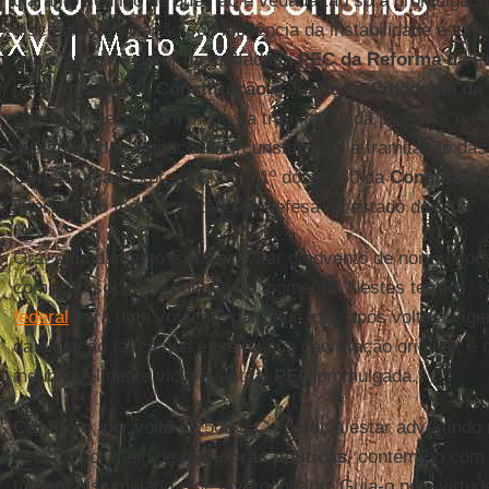
clara no sentido de que não é vedada tão só a promulgaç
discussão e votação sob influência da instabilidade e tur
que o próprio relator da malfadada
PEC da Reforma da Pr
na
Comissão de Constituição e Justiça e Cidadania d
em seu parecer para início da tramitação da proposta que
quaisquer das limitações circunstanciais à tramitação da
Constituição
expressas no § 1º do art. 60 da
Constituiçã
intervenção federal, estado de defesa ou estado de sítio”.
Ora, o fundamento é claro, evitar o advento de norma con
comoção social ou política do momento. Nestes termos,
federal
para uma votação, para que logo após volte a viger
da situação fática que ensejou sua decretação original, é
indubitavelmente vicia eventual
PEC
promulgada.
Confúcio
, por volta de 500 a.C., parecia estar advertind
“Guia-o por meio de
manobras políticas
, contém-no com c
tornará dissimulado e desavergonhado. Guia-o pela virtude