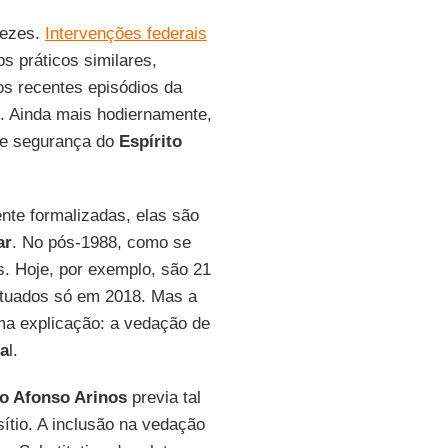
vezes.
Intervenções federais
s práticos similares,
os recentes episódios da
. Ainda mais hodiernamente,
 de segurança do
Espírito
nte formalizadas, elas são
ar
. No pós-1988, como se
s. Hoje, por exemplo, são 21
utuados só em 2018. Mas a
ma explicação: a vedação de
ra
l.
o Afonso Arinos
previa tal
ítio. A inclusão na vedação