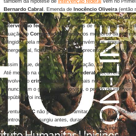
também da hipótese de
intervenção federal
vem no Primeir
Bernardo Cabral
. Emenda de
Inocêncio Oliveira
(então
la, mas foi rejeitada pela
Comissão de Sistematização
so
intervenção federal
cria momentos de intranquilidade, in
atuação no
Congresso Nacional
dos membros da represe
atingidos pela medida extrema. Convém que, enquanto pe
emergencial, fiquem intocáveis os preceitos constitucionai
Assim é que, desde a referida limitação, não ocorreram 
Até mesmo na crise do
Distrito Federal
, decorrente da
O
envolvendo
criminalidade
muito mais nociva que é a do “
renunciaram o governador e o vice, o pedido de intervenç
República foi indeferido (IF 5179).
Eventual
PEC
não pode nem tramitar durante a vigência 
controvérsia já surgiu antes, durante o
governo FHC
, qu
em
Alagoas
ensejava
intervenção federal
. A intenção d