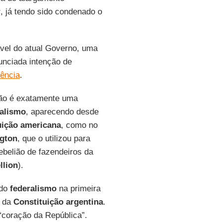
r
, já tendo sido condenado o
.
vel do atual Governo, uma
nunciada intenção de
ência
.
não é exatamente uma
ralismo
, aparecendo desde
uição americana
, como no
gton
, que o utilizou para
rebelião de fazendeiros da
llion
).
do
federalismo
na primeira
o da
Constituição argentina
.
“coração da República”.