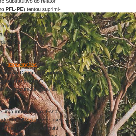
o Substitutivo do relator
 no
PFL-PE
) tentou suprimi-
b o parecer de que “A
ibindo ou exacerbando a
ntação dos Estados
rdure essa situação
s.”
mais
intervenções
declaradas.
peração Caixa de Pandora
,
colarinho branco
”, em que
ão do procurador-geral da
de uma
intervenção
. Essa
ando em 1997 a grave crise
a norma não pode ser mais