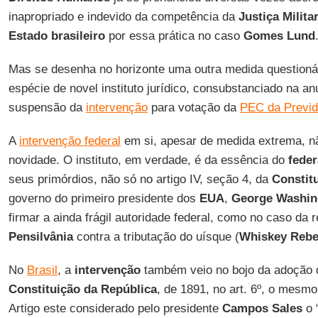
inapropriado e indevido da competência da
Justiça Milita
Estado brasileiro
por essa prática no caso
Gomes Lund
Mas se desenha no horizonte uma outra medida questioná
espécie de novel instituto jurídico, consubstanciado na a
suspensão da
intervenção
para votação da
PEC da Previd
A
intervenção federal
em si, apesar de medida extrema, 
novidade. O instituto, em verdade, é da essência do
fede
seus primórdios, não só no artigo IV, seção 4, da
Constit
governo do primeiro presidente dos
EUA
,
George Washin
firmar a ainda frágil autoridade federal, como no caso da 
Pensilvânia
contra a tributação do uísque (
Whiskey Rebe
No
Brasil
, a
intervenção
também veio no bojo da adoção 
Constituição da República
, de 1891, no art. 6º, o mesm
Artigo este considerado pelo presidente
Campos Sales
o 