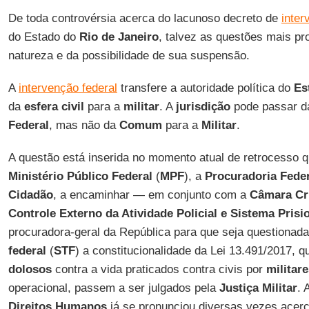
De toda controvérsia acerca do lacunoso decreto de
inter
do Estado do
Rio de Janeiro
, talvez as questões mais p
natureza e da possibilidade de sua suspensão.
A
intervenção federal
transfere a autoridade política do
Es
da
esfera civil
para a
militar
. A
jurisdição
pode passar 
Federal
, mas não da
Comum
para a
Militar
.
A questão está inserida no momento atual de retrocesso q
Ministério Público Federal
(
MPF
), a
Procuradoria Feder
Cidadão
, a encaminhar — em conjunto com a
Câmara Cr
Controle Externo da Atividade Policial e Sistema Prisi
procuradora-geral da República para que seja questionad
federal
(
STF
) a constitucionalidade da Lei 13.491/2017, 
dolosos
contra a vida praticados contra civis por
militar
operacional, passem a ser julgados pela
Justiça Militar
. 
Direitos Humanos
já se pronunciou diversas vezes acer