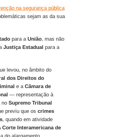
venção na segurança pública
roblemáticas sejam as da sua
tado
para a
União
, mas não
da
Justiça Estadual
para a
ue levou, no âmbito do
al dos Direitos do
iminal
e a
Câmara de
onal
— representação à
a no
Supremo Tribunal
que previu que os
crimes
es
, quando em atividade
A
Corte Interamericana de
ca do alargamento