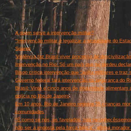
desenvolverá um senso de participação.”
Leia mais
A quem serve a intervenção militar?
“Intervenção militar é legalizar a brutalidade do Est
Soares
'Violência faz Brasil viver processo de descivilização
Intervenção no Rio: Só um país que se perdeu declar
Bispo critica intervenção que “avilta militares e traz
Governo federal fará intervenção na segurança do R
Brasil: Vinte e cinco anos de impunidade alimentam
polícia no Rio de Janeiro
Em 10 anos, Rio de Janeiro registra 35 crianças mor
comunidades
“É como se nós, os favelados, não reconhecêssemo
não ser a imposta pela força bélica”, afirma morad