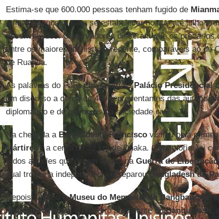
Estima-se que 600.000 pessoas tenham fugido de
Mianm
o final de agosto, para se estabelecer no que até julho er
desenvolvidos. Observadores disseram que os precários 
entre os maiores da história recente, comparáveis ao do 
de Ruanda.
As palavras do Papa chegaram ao
Palácio Presidencial
um discurso a cerca de 400 representantes das autoridade
diplomático e de membros da sociedade civil.
Na chegada a
Bangladesh
,
Francisco
visitou pela primeir
Mártires
", a cerca de 32 km de Dhaka. O memorial foi 
todos aqueles que deram a vida na
Guerra de Libertaçã
qual trouxe a independência e separou
Bangladesh do Pa
Depois, visitou o
Museu do Memorial de Bangbandhu
, 
Mujibur Rahman
, o primeiro presidente do
Bangladesh
, 