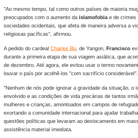
"Ao mesmo tempo, tal como outros países de maioria mu
preocupados com o aumento da
islamofobia
e de crimes 
sociedades ocidentais, que afeta de maneira adversa a v
religiosas pacíficas", afirmou.
A pedido do cardeal
Charles Bo
, de Yangon,
Francisco
evi
durante a primeira etapa de sua viagem asiática, que aco
de dezembro. Até agora, ele evitou usar o termo novame
louvar o país por acolhê-los "com sacrifício considerável".
"Nenhum de nós pode ignorar a gravidade da situação, o
envolvido e as condições de vida precárias de tantos irmã
mulheres e crianças, amontoados em campos de refugiad
exortando a comunidade internacional para ajudar trabalh
questões políticas que levaram ao deslocamento em ma
assistência material imediata.