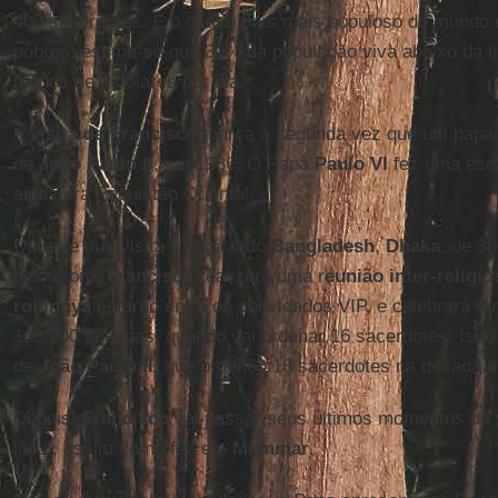
400 sacerdotes. É o oitavo país mais populoso do mund
pobres: estima-se que 30% da população viva abaixo da l
menos de 2 dólares por dia.
A
visita de Francisco
marca a segunda vez que um papa
de
João Paulo II
, em 1986. O Papa
Paulo VI
fez uma esca
ainda era Paquistão Oriental.
Durante sua visita à capital do
Bangladesh
,
Dhaka
, de 3
dezembro,
Francisco
realizará uma r
eunião inter-religio
rohingya
estarão entre os convidados VIP, e celebrará u
100.000 pessoas, quando vai ordenar 16 sacerdotes. Iss
de
João Paulo II
, que ordenou 18 sacerdotes na década d
Depois,
Francisco
vai passar seus últimos momentos da 
local, assim como fez em
Mianmar
.