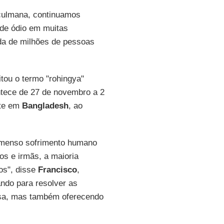
çulmana, continuamos
de ódio em muitas
ida de milhões de pessoas
tou o termo "rohingya"
ntece de 27 de novembro a 2
nte em
Bangladesh
, ao
 imenso sofrimento humano
os e irmãs, a maioria
os", disse
Francisco
,
ando para resolver as
ssa, mas também oferecendo