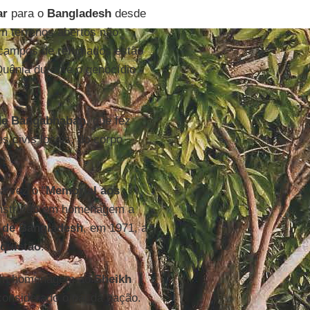
ar
para o
Bangladesh
desde
am terrenos abertos não
campos de refugiados estão
Quênia durante o genocídio
 de Bangabhaban
, que fez
s civis locais, do corpo
a vez o "
Memorial aos
construído em homenagem a
o de Bangladesh
, em 1971, a
quistão
.
em homenagem ao
Sheikh
considerado o pai da nação.