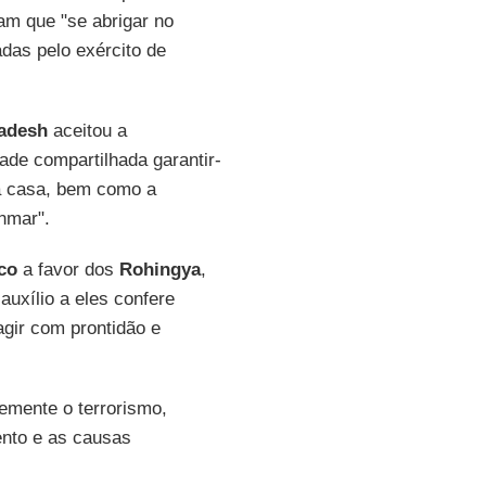
am que "se abrigar no
das pelo exército de
adesh
aceitou a
ade compartilhada garantir-
ia casa, bem como a
anmar".
co
a favor dos
Rohingya
,
uxílio a eles confere
agir com prontidão e
emente o terrorismo,
ento e as causas