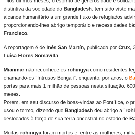
"Nos últimos meses, o espírito de generosidade e solidar
distintiva da sociedade do
Bangladesh
, tem sido visto m
alcance humanitário a um grande fluxo de refugiados adv
proporcionando-lhes abrigo temporário e necessidades bás
Francisco
.
A reportagem é de
Inés San Martín
, publicada por
Crux
, 
Luísa Flores Somavilla
.
Mianmar
não reconhece os
rohingya
como residentes legí
chamando-os "Intrusos Bengali", enquanto, por anos, o
Ba
portas para mais 1 milhão de pessoas nesta situação, 600
meses.
Porém, em seu discurso de boas-vindas ao Pontífice, o p
usou o termo, dizendo que
Bangladesh
deu abrigo a "
roh
deslocados à força de sua terra ancestral no estado de
Ra
Muitas
rohingya
foram mortos e, entre as mulheres, milh