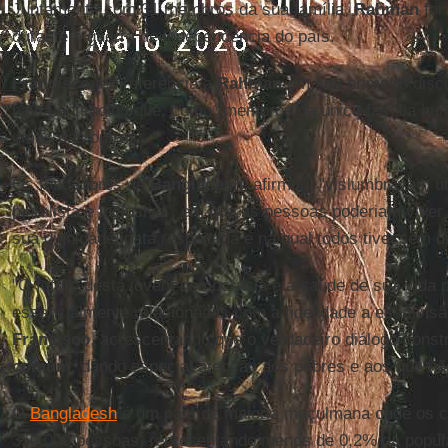
Juntamente com 31 membros da sua família,
Rahman
foi
durante a guerra de independência do país.
Francisco
fez referência a
Rahman
em seu primeiro discu
havia entendido que, como "membros da única família hu
umas das outras.
Os fundadores de
Bangladesh
, afirmou, "vislumbravam 
pluralista e inclusiva", em que as pessoas poderiam vive
sua dignidade inata respeitada e na qual todos tivessem di
"O futuro desta jovem democracia e a saúde de sua vida p
essencialmente relacionadas com a fidelidade a essa visã
Francisco
, acrescentando que o verdadeiro diálogo const
comum
, dando especial atenção aos pobres e aos que nã
O
Bangladesh
é um país de maioria muçulmana onde os ca
350.000 pessoas, representando menos de 0,2% da popula