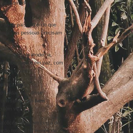
 assassinado em 1975,
rso no país, dizendo que
mana", as pessoas precisam
uma sociedade moderna,
r em liberdade e em paz, com
reitos iguais.
olítica estão
o fundadora", disse
rói a serviço do
bem
o têm voz.
tólicos totalizam cerca de
ção total, e há menos de