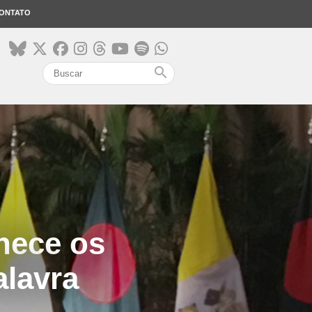
ONTATO
search
hece os
alavra