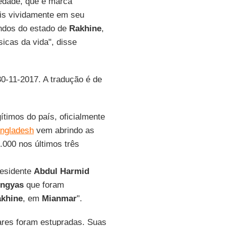
iedade, que é marca
ais vividamente em seu
indos do estado de
Rakhine
,
icas da vida", disse
30-11-2017. A tradução é de
timos do país, oficialmente
ngladesh
vem abrindo as
.000 nos últimos três
residente
Abdul Harmid
ingyas
que foram
khine
, em
Mianmar
".
ares foram estupradas. Suas