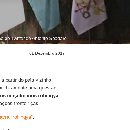
o do Twitter de Antonio Spadaro
01 Dezembro 2017
 a partir do país vizinho
 publicamente uma questão
dos muçulmanos rohingya
,
ções fronteiriças.
avra "rohingya"
.