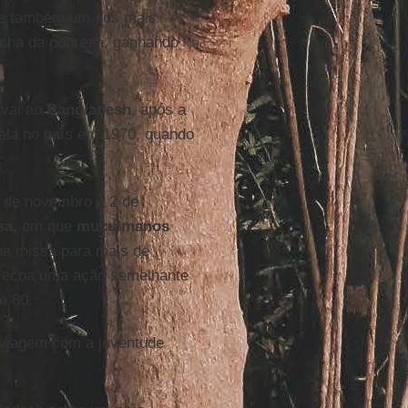
o e também um dos mais
inha da pobreza, ganhando
 vai ao
Bangladesh
, após a
la no país em 1970, quando
0 de novembro a 2 de
sa
, em que
muçulmanos
ma missa para mais de
o ecoa uma ação semelhante
e 80.
viagem com a juventude