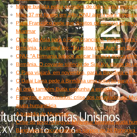
Monge budista entoa sermões de ódio contra minori
Mais 37 mil fogem em 24h; ONU alerta para 'limpeza
Papa Francisco pede que direitos de minoria rohing
Mianmar
Operação Ásia para o Papa Francisco. Viagem para M
Birmânia, o cardeal Bo: "Eu estou com Aug San Suu 
ONU: "A Birmania parece aplicar limpeza étnica con
Birmânia. O covarde silêncio de Suu Kyi diante de u
O Papa viajará, em novembro, para a Birmânia e Ba
O Dalai Lama pede à Birmânia uma solução para a c
Ali onde também Buda empunha a espada
Famintos e amontoados: crise dos refugiados de M
ajuda humanitária
A tragédia de Myanmar
Crise do povo rohingya: Myanmar bloqueia ajuda hum
Bangladesh: recuperados os corpos de 26 Rohingya 