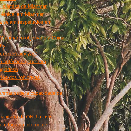
a islâmica de Mianmar
 étnica' em Mianmar
ya sejam respeitados em
ianmar, o objetivo é a China
Kyi"
tra os Rohingyas"
m autêntico genocídio
ngladesh
rise dos rohingyas
yanmar supera capacidade de
anitária da ONU a civis
em fuga do inferno de