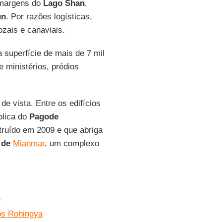
 margens do
Lago Shan
,
un
. Por razões logísticas,
ozais e canaviais.
a superfície de mais de 7 mil
 ministérios, prédios
e vista. Entre os edifícios
éplica do
Pagode
truído em 2009 e que abriga
 de
Mianmar
, um complexo
r
s Rohingya