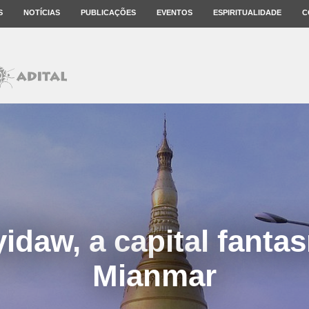
S
NOTÍCIAS
PUBLICAÇÕES
EVENTOS
ESPIRITUALIDADE
C
idaw, a capital fanta
Mianmar