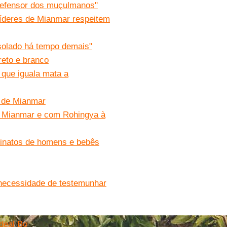
efensor dos muçulmanos''
líderes de Mianmar respeitem
isolado há tempo demais"
eto e branco
 que iguala mata a
s de Mianmar
de Mianmar e com Rohingya à
ssinatos de homens e bebês
 necessidade de testemunhar
deal Bo