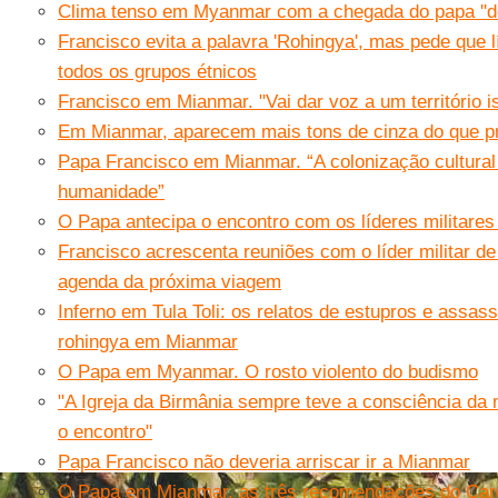
Clima tenso em Myanmar com a chegada do papa ''d
Francisco evita a palavra 'Rohingya', mas pede que 
todos os grupos étnicos
Francisco em Mianmar. "Vai dar voz a um território 
Em Mianmar, aparecem mais tons de cinza do que pr
Papa Francisco em Mianmar. “A colonização cultural
humanidade”
O Papa antecipa o encontro com os líderes militare
Francisco acrescenta reuniões com o líder militar 
agenda da próxima viagem
Inferno em Tula Toli: os relatos de estupros e assa
rohingya em Mianmar
O Papa em Myanmar. O rosto violento do budismo
"A Igreja da Birmânia sempre teve a consciência da
o encontro"
Papa Francisco não deveria arriscar ir a Mianmar
O Papa em Mianmar, as três recomendações do Car