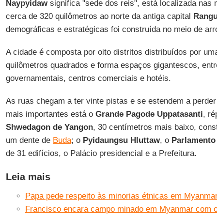
Naypyidaw
significa "sede dos reis", está localizada nas
cerca de 320 quilômetros ao norte da antiga capital
Rang
demográficas e estratégicas foi construída no meio de arr
A cidade é composta por oito distritos distribuídos por um
quilômetros quadrados e forma espaços gigantescos, entre
governamentais, centros comerciais e hotéis.
As ruas chegam a ter vinte pistas e se estendem a perder d
mais importantes está o
Grande Pagode Uppatasanti
, r
Shwedagon de Yangon
, 30 centímetros mais baixo, cons
um dente de
Buda
; o
Pyidaungsu Hluttaw
, o
Parlamento
de 31 edifícios, o Palácio presidencial e a Prefeitura.
Leia mais
Papa pede respeito às minorias étnicas em Myanma
Francisco encara campo minado em Myanmar com o