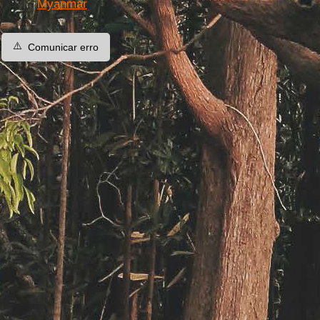
Myanmar
⚠️
Comunicar erro