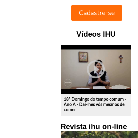
Vídeos IHU
play_circle_outline
18º Domingo do tempo comum -
Ano A - Dai-lhes vós mesmos de
comer
Revista ihu on-line