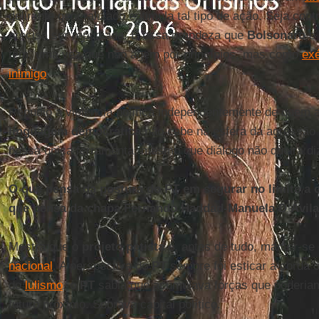
delirante generalizado estimula tal tipo de ação. Seja cont
precisa ser repudiada. É essa grandeza que
Bolsonaro
e 
têm, uma vez que não agem por princípios, mas como
exé
inimigo
.
Repudio a violência política independentemente de quem 
linguagem democrática
não cabe na esfera da agressão f
nossa única ferramenta, mesmo que diálogo não queira d
O que pensa da postura do PT em segurar no limite a 
que pensa da chapa Fernando Haddad-Manuela D’Ávil
Mostra que o
projeto petista
é, antes de tudo, manter-s
nacional
. A perspectiva do
PT
sempre foi esticar a corda 
do
lulismo
, o
PT
sabia que acumulava forças que poderi
futuro próximo. Sobrava capital político.