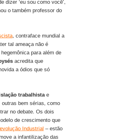
e dizer ‘eu sou como você’,
mou o também professor do
scista
, contraface mundial a
ter tal ameaça não é
a hegemônica para além de
oysés
acredita que
ovida a ódios que só
islação trabalhista
e
s outras bem sérias, como
trar no debate. Os dois
odelo de crescimento que
evolução Industrial
– estão
ove a infantilização das