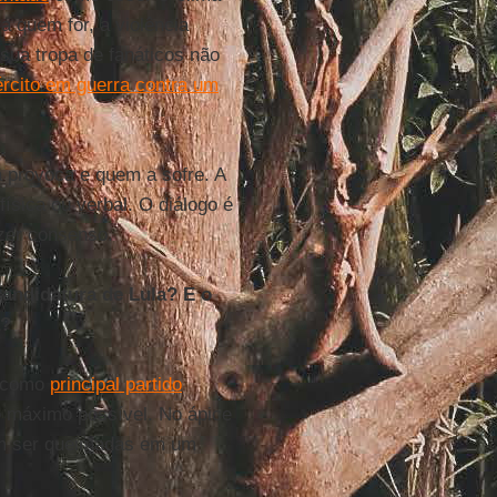
ra quem for, a violência
sua tropa de fanáticos não
rcito em guerra contra um
a provoca e quem a sofre. A
ísica ou verbal. O diálogo é
izer consenso.
candidatura de Lula? E o
a?
e como
principal partido
o máximo possível. No ápice
am ser queimadas em um