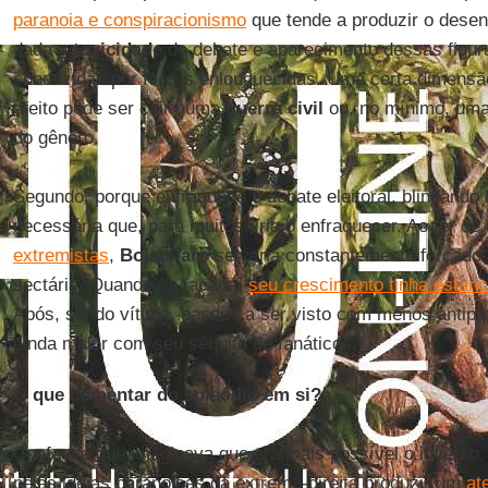
paranoia e conspiracionismo
que tende a produzir o desen
dada a
toxicidade
do debate e aparecimento dessas figu
conduzidas por forças enlouquecidas. Uma certa dimensão 
efeito pode ser cair numa
guerra civil
ou, no mínimo, uma 
do gênero.
Segundo, porque enfraquece o debate eleitoral, blindando
necessária que, para muitos, iria o enfraquecer. Ao ter d
extremistas
,
Bolsonaro
se veria constantemente forçado 
sectária. Quando da facada,
seu crescimento tinha estan
Após, sendo vítima, passou a ser visto com menos antipa
ainda maior com seu séquito de fanáticos.
O que comentar do episódio em si?
Confesso que imaginava que era mais possível o inverso,
pelas ideias paranoicas da extrema-direita produzir um
at