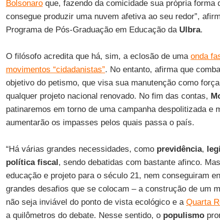
Bolsonaro
que, fazendo da comicidade sua própria forma d
consegue produzir uma nuvem afetiva ao seu redor”, afir
Programa de Pós-Graduação em Educação da
Ulbra
.
O filósofo acredita que há, sim, a eclosão de uma
onda fa
movimentos “cidadanistas”
. No entanto, afirma que comba
objetivo do petismo, que visa sua manutenção como forç
qualquer projeto nacional renovado. No fim das contas,
M
patinaremos em torno de uma campanha despolitizada e m
aumentarão os impasses pelos quais passa o país.
“Há várias grandes necessidades, como
previdência
,
leg
política fiscal
, sendo debatidas com bastante afinco. Ma
educação e projeto para o século 21, nem conseguiram en
grandes desafios que se colocam – a construção de um m
não seja inviável do ponto de vista ecológico e a
Quarta R
a quilômetros do debate. Nesse sentido, o
populismo
prom