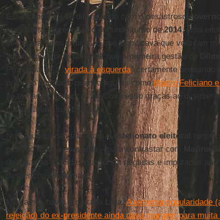
Esse capital foi se dilacerando com o desastroso
governo
mandatos). Na época do segundo turno de
2014
, uma enor
declarava “voto crítico”, o que significava que votavam m
acreditando, propriamente, que a primeira gestão de
Dilm
Propunha-se a “
virada à esquerda
” certamente pensando na
primeiro mandato, quando figuras como
Marco Feliciano 
se tornando lideranças no Congresso graças ao desintere
mandatária e sua bancada.
No segundo mandato, com o
estelionato eleitoral
(uma c
posição mais à esquerda – para contrastar com
Marina Si
de todas as medidas que foram negadas e imputadas aos a
despencou ainda mais.
Mas ainda havia a cartada
Lula
.
A extrema popularidade 
rejeição) do ex-presidente ainda dava margem para muita