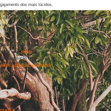
gajamento dos mais lúcidos,
ras-zumbi que parecem
delirante da política cujo
multiplicidade de atentados
Bolsonaro
da inquirição
e expor suas
ideias
a uma posição antipática e
cado e a rejeição aumentava
.
tia e criou uma blindagem
 ou seja, alguém guiado
entado
como esse. O clima