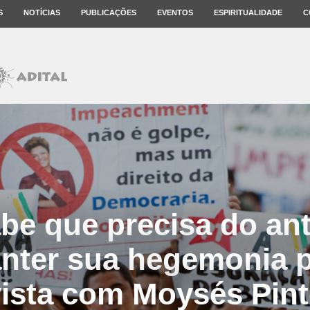
S
NOTÍCIAS
PUBLICAÇÕES
EVENTOS
ESPIRITUALIDADE
C
be que precisa do an
nter sua hegemonia po
ista com Moysés Pin