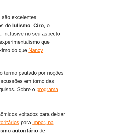
, são excelentes
nas do
lulismo
.
Ciro
, o
, inclusive no seu aspecto
 experimentalismo que
óximo do que
Nancy
do termo pautado por noções
discussões em torno das
squisas. Sobre o
programa
nômicos voltados para deixar
toritários
para
impor, na
ismo autoritário
de