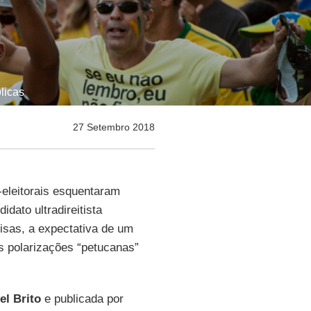
licas
27 Setembro 2018
eleitorais esquentaram
dato ultradireitista
sas, a expectativa de um
s polarizações “petucanas”
el Brito
e publicada por