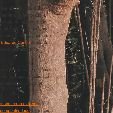
 Dilma
(em seus dois
me fatia do eleitorado já
ais para evitar
Aécio
que
a
pudesse ser chancelada.
 miséria política que foi o
e Eduardo Cunha
acabaram
sse economicista da
ampanha pautada por uma
lva
– seguida da aplicação
dversários), o capital
(assim como extrema
 competitividade
, bem acima