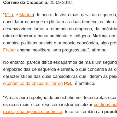
Correio da Cidadania
, 25-09-2018.
“(
Ciro
e
Marina
) de ponto de vista mais geral da esquerda
candidaturas porque explicitam as duas tendências inter
desenvolvimentismo, a retomada do emprego, da indústria
ruim de ignorar a pauta ambiental e indígena.
Marina
, um
combina políticas sociais e ortodoxia econômica, algo pr
Fraser
chama ‘neoliberalismo progressista’”, afirmou.
No entanto, parece difícil escaparmos de mais um segun
empobrecidas de esquerda e direita, o que concentra as 
características das duas candidaturas que lideram as pe
econômico da chapa militar do
PSL
, é enfático.
“A mais pura repetição do pinochetismo. Tecnocratas eco
os ricos mais ricos resolvem instrumentalizar
políticos au
marra, sua agenda econômica
. Isso se combina ao
popul