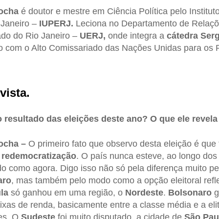
Rocha
é doutor e mestre em Ciência Política pelo Instituto
 Janeiro –
IUPERJ.
Leciona no Departamento de Relaçõe
ado do Rio Janeiro –
UERJ,
onde integra a
cátedra Serg
ção com o Alto Comissariado das Nações Unidas para os 
vista.
 resultado das eleições deste ano? O que ele revela
ocha –
O primeiro fato que observo desta eleição é que 
a
redemocratização
. O país nunca esteve, ao longo dos 
do como agora. Digo isso não só pela diferença muito p
aro
, mas também pelo modo como a opção eleitoral reflet
la
só ganhou em uma região, o
Nordeste
.
Bolsonaro
g
ixas de renda, basicamente entre a classe média e a eli
zes. O
Sudeste
foi muito disputado, a cidade de
São Pau