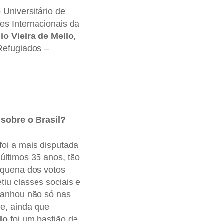
 Universitário de
s Internacionais da
io Vieira de Mello
,
Refugiados –
 sobre o Brasil?
foi a mais disputada
últimos 35 anos, tão
equena dos votos
iu classes sociais e
anhou não só nas
te, ainda que
lo
foi um bastião de