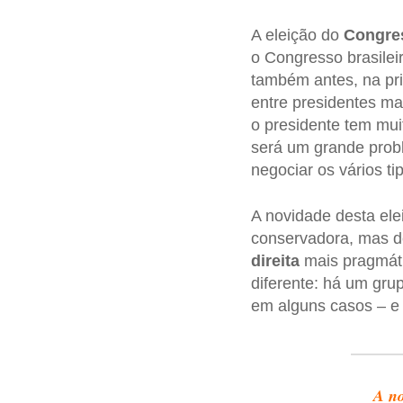
A eleição do
Congre
o Congresso brasilei
também antes, na pri
entre presidentes ma
o presidente tem mu
será um grande probl
negociar os vários t
A novidade desta ele
conservadora, mas 
direita
mais pragmáti
diferente: há um gru
em alguns casos – e 
A no