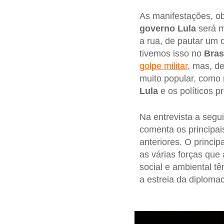
As manifestações, o
governo Lula
será m
a rua, de pautar um 
tivemos isso no
Bras
golpe militar
, mas, d
muito popular, como 
Lula
e os políticos pr
Na entrevista a segu
comenta os principai
anteriores. O princi
as várias forças qu
social e ambiental t
a estreia da diploma