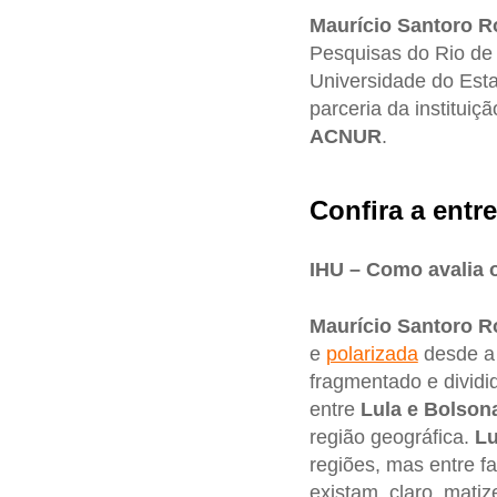
Maurício Santoro 
Pesquisas do Rio de
Universidade do Est
parceria da institui
ACNUR
.
Confira a entre
IHU – Como avalia o
Maurício Santoro R
e
polarizada
desde 
fragmentado e dividi
entre
Lula e Bolson
região geográfica.
Lu
regiões, mas entre fa
existam, claro, mati