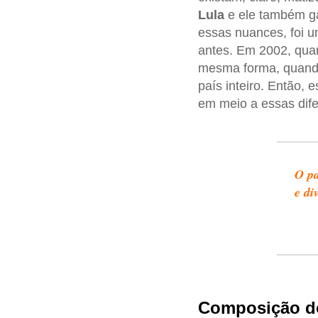
Lula
e ele também 
essas nuances, foi 
antes. Em 2002, quan
mesma forma, quan
país inteiro. Então,
em meio a essas dif
O pa
e di
Composição d