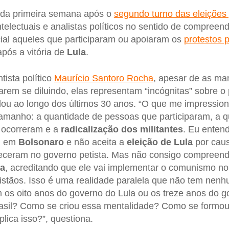
 da primeira semana após o
segundo turno das eleições 
ntelectuais e analistas políticos no sentido de compreen
cial aqueles que participaram ou apoiaram os
protestos p
pós a vitória de
Lula
.
tista político
Maurício Santoro Rocha
, apesar de as ma
em se diluindo, elas representam “incógnitas” sobre o
ou ao longo dos últimos 30 anos. “O que me impressio
tamanho: a quantidade de pessoas que participaram, a 
 ocorreram e a
radicalização dos militantes
. Eu entend
ou em
Bolsonaro
e não aceita a
eleição de Lula
por caus
eceram no governo petista. Mas não consigo compreen
la
, acreditando que ele vai implementar o comunismo no 
cristãos. Isso é uma realidade paralela que não tem n
 os oito anos do governo do Lula ou os treze anos do 
asil? Como se criou essa mentalidade? Como se formou 
ica isso?”, questiona.