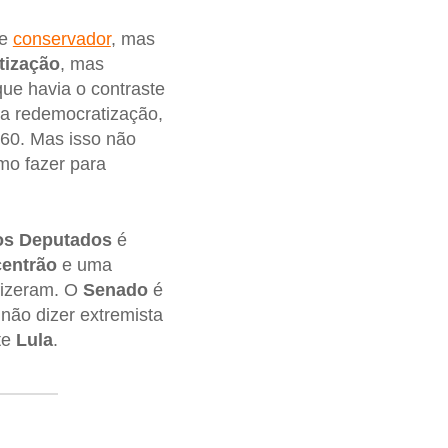
te
conservador
, mas
tização
, mas
ue havia o contraste
 da redemocratização,
960. Mas isso não
mo fazer para
os Deputados
é
centrão
e uma
fizeram. O
Senado
é
não dizer extremista
te
Lula
.