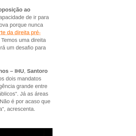
oposição ao
apacidade de ir para
 nova porque nunca
te da direita pré-
. Temos uma direita
erá um desafio para
nos – IHU
,
Santoro
dos dois mandatos
rgência grande entre
blicos”. Já as áreas
) Não é por acaso que
a”, acrescenta.