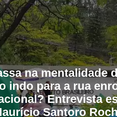
assa na mentalidade 
o indo para a rua enr
acional? Entrevista e
aurício Santoro Roc