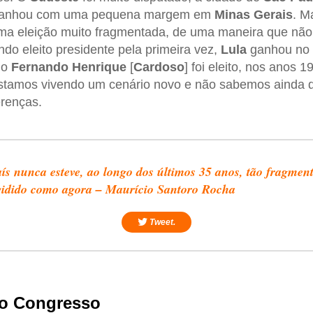
ganhou com uma pequena margem em
Minas Gerais
. 
uma eleição muito fragmentada, de uma maneira que não
do eleito presidente pela primeira vez,
Lula
ganhou no B
do
Fernando Henrique
[
Cardoso
] foi eleito, nos anos 
 estamos vivendo um cenário novo e não sabemos ainda d
erenças.
ís nunca esteve, ao longo dos últimos 35 anos, tão fragmen
vidido como agora – Maurício Santoro Rocha
Tweet.
o Congresso