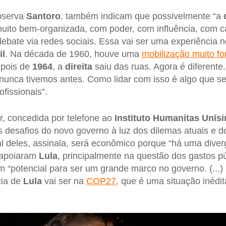
bserva
Santoro
, também indicam que possivelmente “a
uito bem-organizada, com poder, com influência, com c
debate via redes sociais. Essa vai ser uma experiência
il
. Na década de 1960, houve uma
mobilização muito for
epois de
1964
, a
direita
saiu das ruas. Agora é diferente
nunca tivemos antes. Como lidar com isso é algo que s
ofissionais”.
ir, concedida por telefone ao
Instituto Humanitas Unisi
s desafios do novo governo à luz dos dilemas atuais e 
pal deles, assinala, será econômico porque “há uma dive
e apoiaram
Lula
, principalmente na questão dos gastos pú
êm “potencial para ser um grande marco no governo. (...
cia de
Lula
vai ser na
COP27
, que é uma situação inédit