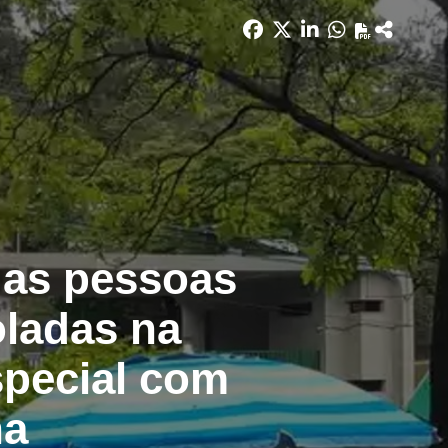
das pessoas
oladas na
special com
ha