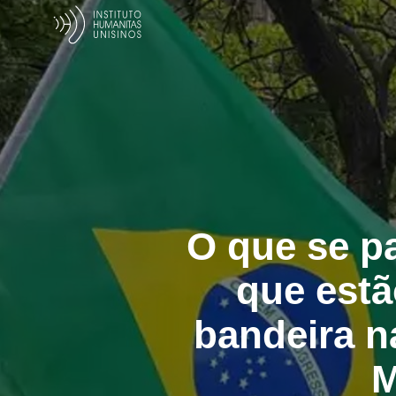
O que se p
que estã
bandeira n
M