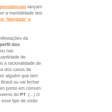
presidenciais
lançam
der a mentalidade dos
or “liberdade” e
nifestações da
perfil dos
nou nas
quantidade de
o a racionalidade de
a dos casos de
der alguém que tem
Brasil ou vai fechar
enhum ponto em comum
governo do
PT
. (...) O
esse tipo de visão