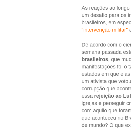
As reações ao longo
um desafio para os i
brasileiros, em espe
“intervenção militar”
a
De acordo com o cien
semana passada estar
brasileiros
, que mud
manifestações foi o 
estados em que elas
um ativista que vot
corrupção que acont
essa
rejeição ao Lu
igrejas e perseguir 
com aquilo que foram
que aconteceu no Br
de mundo? O que expl