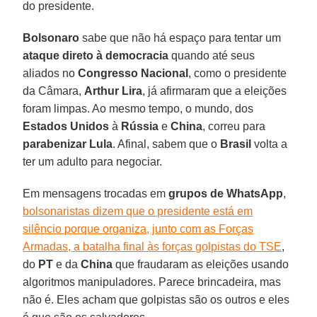
do presidente.
Bolsonaro
sabe que não há espaço para tentar um
ataque direto à democracia
quando até seus
aliados no
Congresso Nacional
, como o presidente
da Câmara,
Arthur Lira
, já afirmaram que a eleições
foram limpas. Ao mesmo tempo, o mundo, dos
Estados Unidos
à
Rússia
e
China
, correu para
parabenizar Lula
. Afinal, sabem que o
Brasil
volta a
ter um adulto para negociar.
Em mensagens trocadas em
grupos de WhatsApp
,
bolsonaristas dizem que o presidente está em
silêncio porque organiza, junto com as Forças
Armadas, a batalha final às forças golpistas do TSE
,
do
PT
e da
China
que fraudaram as eleições usando
algoritmos manipuladores. Parece brincadeira, mas
não é. Eles acham que golpistas são os outros e eles