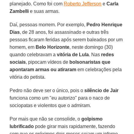
planejado. Como foi com
Roberto Jefferson
e
Carla
Zambelli
e suas armas.
Daí, pessoas morrem. Por exemplo,
Pedro Henrique
Dias
, de 28 anos, foi assassinado e outras três
pessoas ficaram feridas após serem baleados por um
homem, em
Belo Horizonte
, neste domingo (30)
quando celebravam a
vitória de Lula
. Nas
redes
sociais
, pipocam vídeos de
bolsonaristas que
apontaram armas ou atiraram
em celebrações pela
vitória do petista.
Pedro não deve ser o único, pois o
silêncio de Jair
funciona como um "eu autorizo" para o naco de
sociopatas e violentos que o admiram.
Por mais que não se consolide, o
golpismo
lubrificado
pode girar mais rapidamente, fazendo
com que os próximos dois meses sejam um inferno.