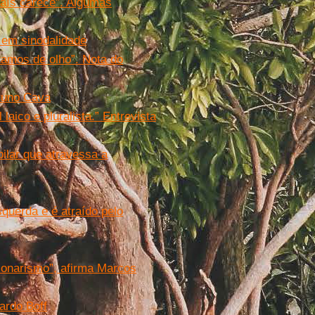
país carece”. Algumas
e em sinodalidade
tamos de olho”. Nota do
Bruno Cava
laico e pluralista.” Entrevista
ilar que atravessa a
squerda e é atraído pelo
sonarismo”, afirma Marcos
ardo Boff