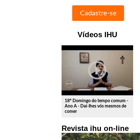
Vídeos IHU
play_circle_outline
18º Domingo do tempo comum -
Ano A - Dai-lhes vós mesmos de
comer
Revista ihu on-line