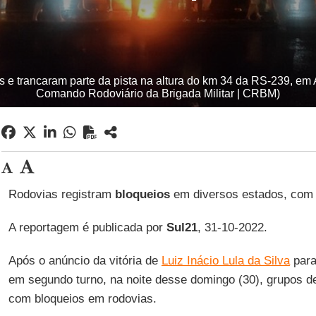
e trancaram parte da pista na altura do km 34 da RS-239, em Ar
Comando Rodoviário da Brigada Militar | CRBM)
Rodovias registram
bloqueios
em diversos estados, com 
A reportagem é publicada por
Sul21
, 31-10-2022.
Após o anúncio da vitória de
Luiz Inácio Lula da Silva
para
em segundo turno, na noite desse domingo (30), grupos 
com bloqueios em rodovias.