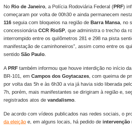
No
Rio de Janeiro
, a Polícia Rodoviária Federal (
PRF
) i
começaram por volta de 00h30 e ainda permanecem nest
116
seguia com bloqueios na região de
Barra Mansa
, no 
concessionária
CCR RioSP
, que administra o trecho da r
interrompido entre os quilômetros 281 e 298 na pista sent
manifestação de caminhoneiros”, assim como entre os qu
sentido
São Paulo
.
A
PRF
também informou que houve interdição no início da
BR-101, em
Campos dos Goytacazes
, com queima de p
por volta das 5h e às 6h30 a via já havia sido liberada pe
7h, porém, mais manifestantes se dirigiram à região e, s
registrados atos de
vandalismo
.
De acordo com vídeos publicados nas redes sociais, o pr
da eleição
e, em alguns locais, há pedido de
intervenção 