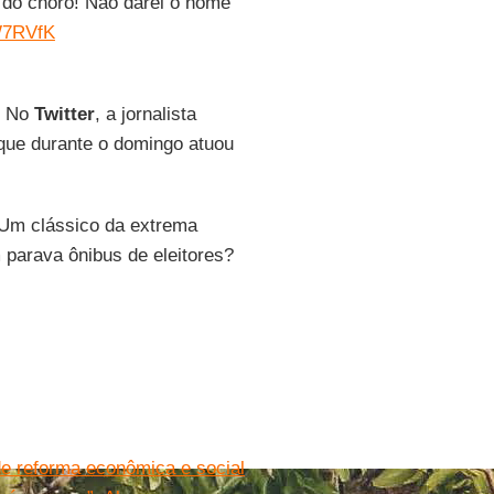
l do choro! Não darei o nome
W7RVfK
. No
Twitter
, a jornalista
 que durante o domingo atuou
 Um clássico da extrema
m parava ônibus de eleitores?
 de reforma econômica e social