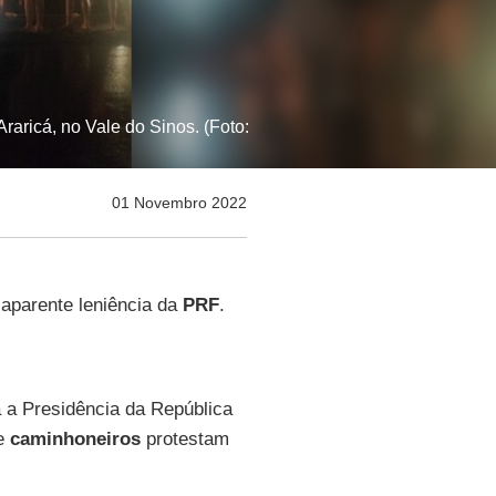
aricá, no Vale do Sinos. (Foto:
01 Novembro 2022
aparente leniência da
PRF
.
 a Presidência da República
de
caminhoneiros
protestam