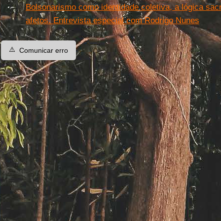
Bolsonarismo como identidade coletiva, a lógica sacri
afetos. Entrevista especial com Rodrigo Nunes
⚠️
Comunicar erro