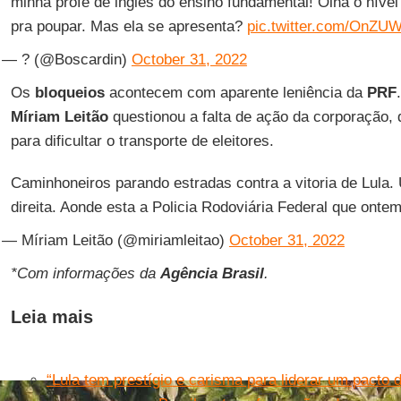
minha profe de inglês do ensino fundamental! Olha o níve
pra poupar. Mas ela se apresenta?
pic.twitter.com/OnZU
— ? (@Boscardin)
October 31, 2022
Os
bloqueios
acontecem com aparente leniência da
PRF
Míriam Leitão
questionou a falta de ação da corporação,
para dificultar o transporte de eleitores.
Caminhoneiros parando estradas contra a vitoria de Lula.
direita. Aonde esta a Policia Rodoviária Federal que onte
— Míriam Leitão (@miriamleitao)
October 31, 2022
*Com informações da
Agência Brasil
.
Leia mais
“Lula tem prestígio e carisma para liderar um pacto