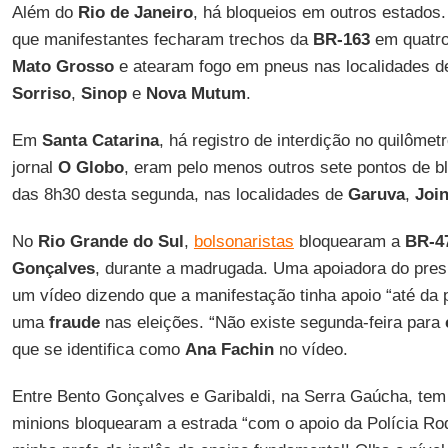
Além do
Rio de Janeiro
, há bloqueios em outros estados.
que manifestantes fecharam trechos da
BR-163
em quatro
Mato Grosso
e atearam fogo em pneus nas localidades 
Sorriso
,
Sinop
e
Nova Mutum
.
Em
Santa Catarina
, há registro de interdição no quilômet
jornal
O Globo
, eram pelo menos outros sete pontos de b
das 8h30 desta segunda, nas localidades de
Garuva
,
Join
No
Rio Grande do Sul
,
bolsonaristas
bloquearam a
BR-4
Gonçalves
, durante a madrugada. Uma apoiadora do presi
um vídeo dizendo que a manifestação tinha apoio “até da p
uma
fraude
nas eleições. “Não existe segunda-feira para
que se identifica como
Ana Fachin
no vídeo.
Entre Bento Gonçalves e Garibaldi, na Serra Gaúcha, tem
minions bloquearam a estrada “com o apoio da Polícia Rod