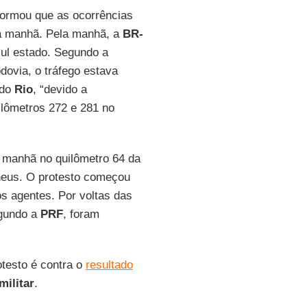
nformou que as ocorrências
a manhã. Pela manhã, a
BR-
sul estado. Segundo a
odovia, o tráfego estava
ido
Rio
, “devido a
ilômetros 272 e 281 no
 manhã no quilômetro 64 da
neus. O protesto começou
los agentes. Por voltas das
egundo a
PRF
, foram
otesto é contra o
resultado
militar
.