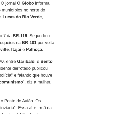
 O jornal
O Globo
informa
 municípios no norte do
de
Lucas do Rio Verde
,
ro 7 da
BR-116
. Segundo o
loqueios na
BR-101
por volta
ville
,
Itajaí
e
Palhoça
.
70
, entre
Garibaldi
e
Bento
dente derrotado publicou
olícia” e falando que houve
comunismo
”, diz a mulher,
 o Posto do Avião. Os
oviária”. Essa aí é irmã da