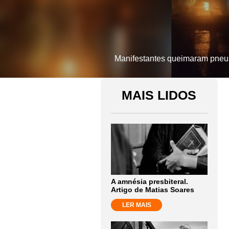
Manifestantes queimaram pneus 
MAIS LIDOS
A amnésia presbiteral.
Artigo de Matias Soares
LER MAIS