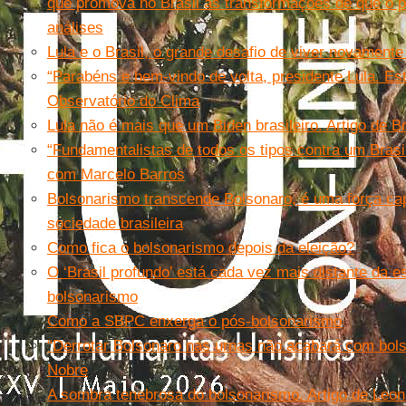
que promova no Brasil as transformações de que o 
análises
Lula e o Brasil, o grande desafio de viver novament
“Parabéns e bem-vindo de volta, presidente Lula. Es
Observatório do Clima
Lula não é mais que um Biden brasileiro. Artigo de 
“Fundamentalistas de todos os tipos contra um Brasil 
com Marcelo Barros
Bolsonarismo transcende Bolsonaro, é uma força cap
sociedade brasileira
Como fica o bolsonarismo depois da eleição?
O ‘Brasil profundo’ está cada vez mais distante da e
bolsonarismo
Como a SBPC enxerga o pós-bolsonarismo
“Derrotar Bolsonaro nas urnas não acabará com bol
Nobre
A sombra tenebrosa do bolsonarismo. Artigo de Leon