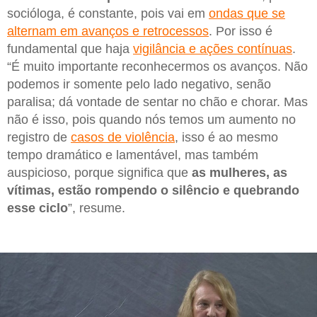
socióloga, é constante, pois vai em
ondas que se
alternam em avanços e retrocessos
. Por isso é
fundamental que haja
vigilância e ações contínuas
.
“É muito importante reconhecermos os avanços. Não
podemos ir somente pelo lado negativo, senão
paralisa; dá vontade de sentar no chão e chorar. Mas
não é isso, pois quando nós temos um aumento no
registro de
casos de violência
, isso é ao mesmo
tempo dramático e lamentável, mas também
auspicioso, porque significa que
as mulheres, as
vítimas, estão rompendo o silêncio e quebrando
esse ciclo
”, resume.