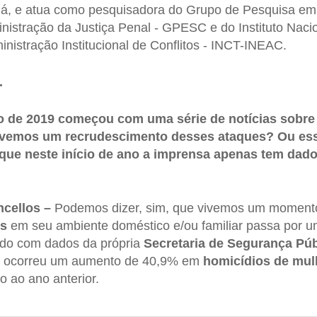
á, e atua como pesquisadora do Grupo de Pesquisa em P
istração da Justiça Penal - GPESC e do Instituto Naci
stração Institucional de Conflitos - INCT-INEAC.
.
o de 2019 começou com uma série de notícias sobre 
ivemos um recrudescimento desses ataques? Ou es
 que neste início de ano a imprensa apenas tem dad
cellos –
Podemos dizer, sim, que vivemos um momen
es
em seu ambiente doméstico e/ou familiar passa por 
rdo com dados da própria
Secretaria de Segurança Púb
o, ocorreu um aumento de 40,9% em
homicídios de mul
 ao ano anterior.