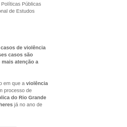
olíticas Públicas
onal de Estudos
casos de violência
ses casos são
o mais atenção a
to em que a
violência
um processo de
lica do Rio Grande
heres
já no ano de