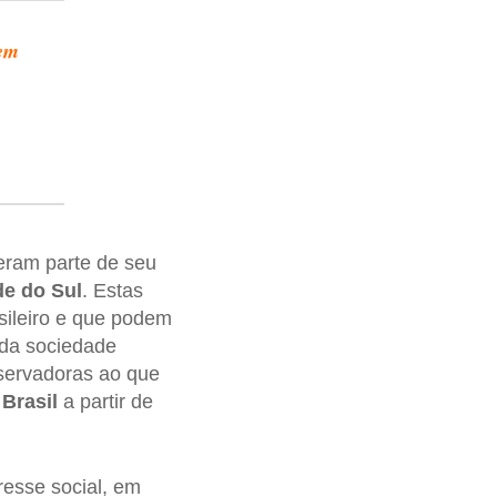
 em
eram parte de seu
e do Sul
. Estas
asileiro e que podem
 da sociedade
nservadoras ao que
o
Brasil
a partir de
resse social, em