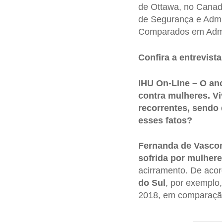
de Ottawa, no Canad
de Segurança e Admin
Comparados em Admini
Confira a entrevista
IHU On-Line – O an
contra mulheres. V
recorrentes, sendo
esses fatos?
Fernanda de Vascon
sofrida por mulher
acirramento. De aco
do Sul
, por exempl
2018, em comparação