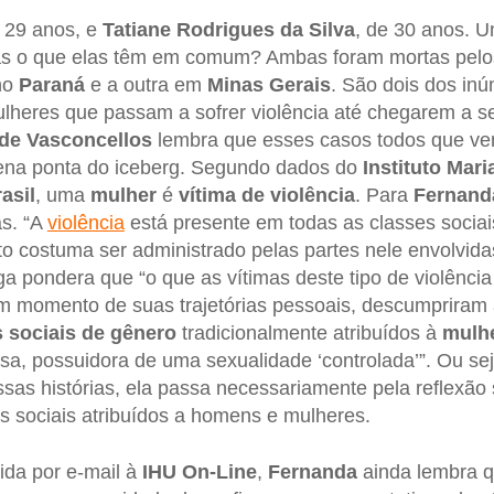
e 29 anos, e
Tatiane Rodrigues da Silva
, de 30 anos. 
mas o que elas têm em comum? Ambas foram mortas pelo
no
Paraná
e a outra em
Minas Gerais
. São dois dos in
ulheres que passam a sofrer violência até chegarem a se
de Vasconcellos
lembra que esses casos todos que vem
na ponta do iceberg. Segundo dados do
Instituto Mar
asil
, uma
mulher
é
vítima de violência
. Para
Fernand
as. “A
violência
está presente em todas as classes sociai
to costuma ser administrado pelas partes nele envolvida
oga pondera que “o que as vítimas deste tipo de violên
um momento de suas trajetórias pessoais, descumpriram
 sociais de gênero
tradicionalmente atribuídos à
mulh
a, possuidora de uma sexualidade ‘controlada’”. Ou se
sas histórias, ela passa necessariamente pela reflexão
s sociais atribuídos a homens e mulheres.
ida por e-mail à
IHU On-Line
,
Fernanda
ainda lembra 