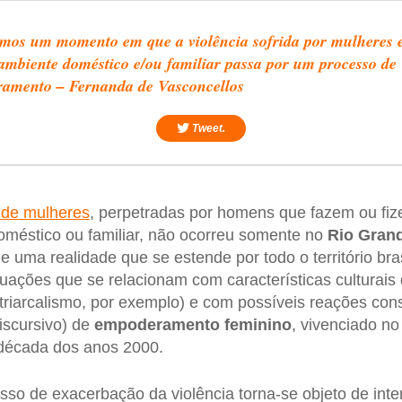
mos um momento em que a violência sofrida por mulheres
ambiente doméstico e/ou familiar passa por um processo de
ramento – Fernanda de Vasconcellos
Tweet.
 de mulheres
, perpetradas por homens que fazem ou fiz
doméstico ou familiar, não ocorreu somente no
Rio Grand
e uma realidade que se estende por todo o território br
ituações que se relacionam com características culturais
atriarcalismo, por exemplo) e com possíveis reações co
iscursivo) de
empoderamento feminino
, vivenciado n
década dos anos 2000.
sso de exacerbação da violência torna-se objeto de inte