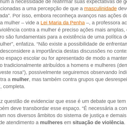
um a necessidade de reafirmar suas expectativas de gê
lacionadas a uma percepção de que a
masculinidade
deve
honrada”. Por isso, embora reconheça avanços nas ações d
da mulher – vide a
Lei Maria da Penha
–, a professora ac
violência contra a mulher é preciso ações mais amplas
o são fundamentais para a existência de uma política 
ulher”, enfatiza. “Não existe a possibilidade de enfren
 desconsidere a importância destas discussões no cont
 no espaço escolar ou for apresentado de modo a manter
 tradicionalmente atribuídos a homens e mulheres (den
veste rosa”), possivelmente seguiremos observando índ
tra a
mulher
, mas também contra grupos que desrespeit
”, completa.
az questão de evidenciar que esse é um debate que tem 
bém deve transbordar esse espaço. “É necessária a con
uam nos diversos âmbitos do sistema de justiça e demais 
 de atendimento a
mulheres
em
situação de violência
.