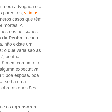
Uma era advogada e a
s parceiros,
vítimas
úmeros casos que têm
r mortas. A
os nos noticiários
ia da Penha
, a cada
a
, não existe um
s: o que varia são as
s”, pontua.
cia têm em comum é o
 alguma expectativa
er
: boa esposa, boa
ja, se há uma
 sobre as questões
que os
agressores