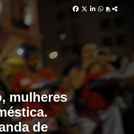
o, mulheres
méstica.
nanda de