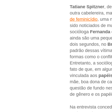
Tatiane Spitzner
, d
outra cabelereira, 
de feminicídio
, uma 
sido noticiados de m
socióloga
Fernanda 
ainda são uma peque
dois segundos, no
Br
padrão dessas vítim
formas como o confli
Entretanto, a sociól
fato de que, em alg
vinculada aos
papéis
mãe, boa dona de cas
questão de fundo nes
de gênero e os papéi
Na entrevista conced