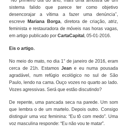
"No primeiro dia do ano, mais uma amostra de um
sistema falido que parece ter como objetivo
desencorajar a vítima a fazer uma denúncia",
escreve
Mariana Borga
,
diretora de criação, atriz,
feminista e restauradora de móveis nas horas vagas,
em artigo
publicado por
CartaCapital
, 05-01-2016.
Eis o artigo.
No meio do mato, no dia 1° de janeiro de 2016, eram
cerca de 21h. Estamos
Jean
e eu numa pousada
agradável, num refúgio ecológico no sul de São
Paulo, lendo na cama. Ouço vozes no quarto ao lado.
Vozes agressivas. Será que estão discutindo?
De repente, uma pancada seca na parede. Um som
que lembra o de um martelo. Depois outro. Consigo
distinguir uma voz feminina: “Eu tô com medo”. Uma
voz masculina responde: “Eu não vou te matar”.