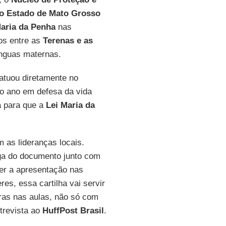
do Estado de Mato Grosso
Maria da Penha
nas
os entre as
Terenas e as
ínguas maternas.
atuou diretamente no
 do ano em defesa da vida
 para que a
Lei
Maria da
 as lideranças locais.
ega do documento junto com
zer a apresentação nas
es, essa cartilha vai servir
ras nas aulas, não só com
trevista ao
HuffPost Brasil
.