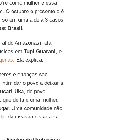
sofre como mulher e essa
ém. O estupro é presente e é
s só em uma aldeia 3 casos
st Brasil
.
ral do Amazonas), ela
músicas em
Tupi Guarani
, e
ígenas
. Ela explica:
heres e crianças são
intimidar o povo a deixar a
ucari-Uka
, do povo
cique de lá é uma mulher.
 lugar. Uma comunidade não
íder da invasão disse aos
, o
Núcleo de Proteção e