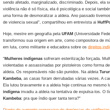
sendo afetado, marginalizado, discriminado. Depois, ela 
violência não é só física, ela é psicológica e social tamb
uma forma de desmoralizar a aldeia. Ano passado tivemo
de violencia sexual”, compartilhou em entrevista ai
HuffPo
Hoje, mestre em geografia pela
UFAM
(Universidade Fede
transformou sua origem em arte, como compositora de 
em luta, como militante e educadora sobre os
direitos ind
“
Mulheres indígenas
sofreram esterilização forçada. Mul
violentadas e assassinadas por pistoleiros como forma de 
aldeia. Os responsáveis não são punidos. Na aldeia
Turur
Kambeba
, as casas foram derrubadas várias vezes. A ca
Ela lutou bravamente e a aldeia hoje continua no mesmo
indígena
invadiu a aldeia na tentativa de expulsa-los. O l
Kambeba
: pra que índio quer tanta terra?”
Diante do aumento expressivo de denúncias de violências