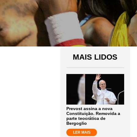
MAIS LIDOS
Prevost assina a nova
Constituição. Removida a
parte teocrática de
Bergoglio
LER MAIS