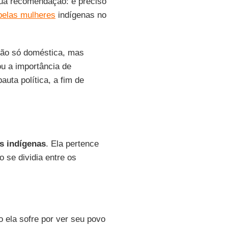
sua recomendação: é preciso
pelas mulheres
indígenas no
 não só doméstica, mas
u a importância de
uta política, a fim de
s indígenas
. Ela pertence
o se dividia entre os
o ela sofre por ver seu povo