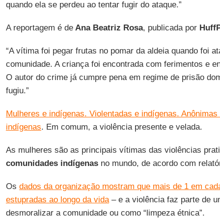
quando ela se perdeu ao tentar fugir do ataque.”
A reportagem é de
Ana Beatriz Rosa
, publicada por
HuffP
“A vítima foi pegar frutas no pomar da aldeia quando foi a
comunidade. A criança foi encontrada com ferimentos e e
O autor do crime já cumpre pena em regime de prisão domi
fugiu.”
Mulheres e indígenas. Violentadas e indígenas. Anônimas
indígenas
. Em comum, a violência presente e velada.
As mulheres são as principais vítimas das violências prat
comunidades indígenas
no mundo, de acordo com relató
Os
dados da organização mostram que mais de 1 em cada
estupradas ao longo da vida
– e a violência faz parte de u
desmoralizar a comunidade ou como “limpeza étnica”.