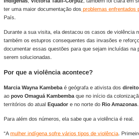
Indígenas
,
Victoria Tauli-Corpuz
, também foi clara em 
ter uma maior documentação dos
problemas enfrentados 
País.
Durante a sua visita, ela destacou os casos de violência
também os estupros consequentes das invasões e reforço
documentar essas questões para que sejam incluídas na pa
serem solucionadas.
Por que a violência acontece?
Marcia Wayna Kambeba
é geógrafa e ativista dos
direito
ao
povo Omaguá Kambemba
que no início da colonizaçã
territórios do atual
Equador
e no norte do
Rio Amazonas
.
Para além dos números, ela sabe que a violência é real.
“A
mulher indígena sofre vários tipos de violência
. Primeir