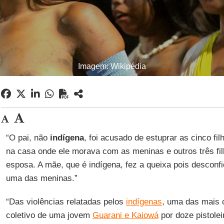
Imagem: Wikipédia
“O pai, não
indígena
, foi acusado de estuprar as cinco f
na casa onde ele morava com as meninas e outros três fil
esposa. A mãe, que é indígena, fez a queixa pois descon
uma das meninas.”
“Das violências relatadas pelos
indígenas
, uma das mais 
coletivo de uma jovem
Guarani e Kaiowá
por doze pistole