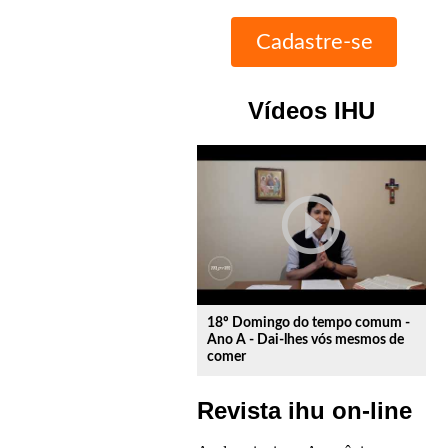
Vídeos IHU
play_circle_outline
18º Domingo do tempo comum -
Ano A - Dai-lhes vós mesmos de
comer
Revista ihu on-line