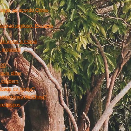
eigel ao acordo China-
cordo sigiloso. Eis uma
o irritar a China
 proposta
020
quis dizer
 colidem
idade da Igreja?
subterrânea da China?
re bispos