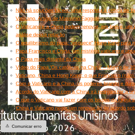
Não há soluções fáceis: uma resposta à crítica de W
Vaticano. Artigo de Massimo Faggioli
O Vaticano e a China podem renovar, em breve, um a
análise dessa relação
O equilibrismo do papa: “esquece” Hong Kong para nã
Papa Francisco e China: um mistério vaticano e uma
O Papa mais distante da China
Vídeo do Papa 'Os católicos na China' – Março de 2
Vaticano, China e Hong Kong: o que Francisco (não) 
Com o Vaticano e a China, os poderes brando e duro
Acordo do Vaticano com a China irá reorganizar a un
O que o Vaticano vai fazer com os bispos da igreja 
China e Vaticano negociam renovação de acordo sob
⚠️
Comunicar erro