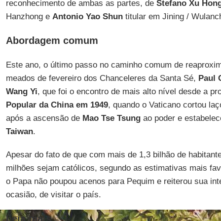
reconhecimento de ambas as partes, de
Stefano Xu Hon
Hanzhong e
Antonio Yao Shun
titular em Jining / Wulanc
Abordagem comum
Este ano, o último passo no caminho comum de reaproxim
meados de fevereiro dos Chanceleres da Santa Sé,
Paul 
Wang Yi
, que foi o encontro de mais alto nível desde a 
Popular da China em 1949
, quando o Vaticano cortou laç
após a ascensão de
Mao Tse Tsung
ao poder e estabelec
Taiwan
.
Apesar do fato de que com mais de 1,3 bilhão de habitan
milhões sejam católicos, segundo as estimativas mais favo
o Papa não poupou acenos para Pequim e reiterou sua in
ocasião, de visitar o país.
Leia mais