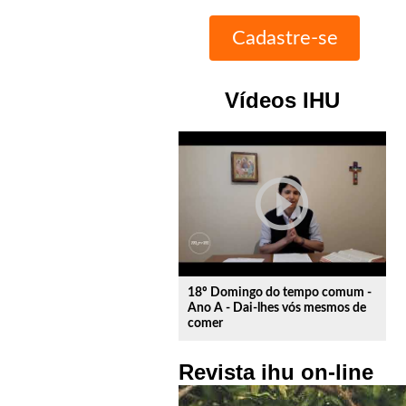
Vídeos IHU
play_circle_outline
18º Domingo do tempo comum -
Ano A - Dai-lhes vós mesmos de
comer
Revista ihu on-line