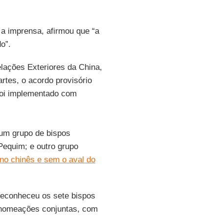
a imprensa, afirmou que “a
o”.
elações Exteriores da China,
rtes, o acordo provisório
oi implementado com
 um grupo de bispos
equim; e outro grupo
rno chinês e sem o aval do
reconheceu os sete bispos
s nomeações conjuntas, com