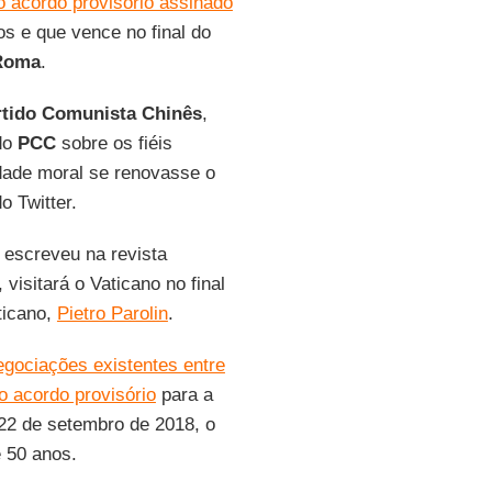
o acordo provisório assinado
s e que vence no final do
 Roma
.
rtido Comunista Chinês
,
 do
PCC
sobre os fiéis
idade moral se renovasse o
o Twitter.
 escreveu na revista
 visitará o Vaticano no final
ticano,
Pietro Parolin
.
egociações existentes entre
 acordo provisório
para a
22 de setembro de 2018, o
 50 anos.