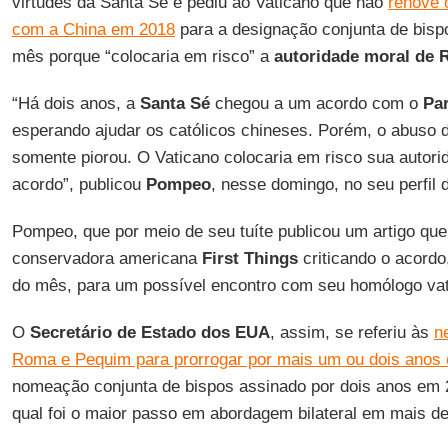
virtudes da Santa Sé e pediu ao Vaticano que não
renove 
com a China em 2018
para a designação conjunta de bispo
mês porque “colocaria em risco” a
autoridade moral de
“Há dois anos, a
Santa Sé
chegou a um acordo com o
Pa
esperando ajudar os católicos chineses. Porém, o abuso
somente piorou. O Vaticano colocaria em risco sua autor
acordo”, publicou
Pompeo
, nesse domingo, no seu perfil d
Pompeo, que por meio de seu tuíte publicou um artigo que
conservadora americana
First Things
criticando o acordo,
do mês, para um possível encontro com seu homólogo va
O
Secretário de Estado dos EUA
, assim, se referiu às
n
Roma e Pequim para prorrogar por mais um ou dois anos o
nomeação conjunta de bispos assinado por dois anos em 
qual foi o maior passo em abordagem bilateral em mais de