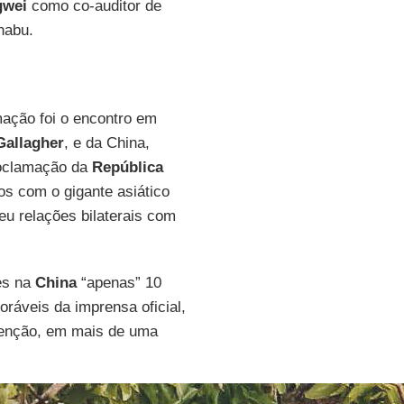
gwei
como co-auditor de
habu.
ação foi o encontro em
Gallagher
, e da China,
proclamação da
República
os com o gigante asiático
eu relações bilaterais com
tes na
China
“apenas” 10
ráveis da imprensa oficial,
tenção, em mais de uma