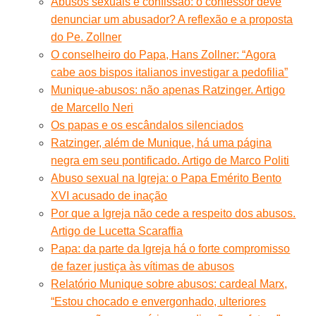
Abusos sexuais e confissão: o confessor deve
denunciar um abusador? A reflexão e a proposta
do Pe. Zollner
O conselheiro do Papa, Hans Zollner: “Agora
cabe aos bispos italianos investigar a pedofilia”
Munique-abusos: não apenas Ratzinger. Artigo
de Marcello Neri
Os papas e os escândalos silenciados
Ratzinger, além de Munique, há uma página
negra em seu pontificado. Artigo de Marco Politi
Abuso sexual na Igreja: o Papa Emérito Bento
XVI acusado de inação
Por que a Igreja não cede a respeito dos abusos.
Artigo de Lucetta Scaraffia
Papa: da parte da Igreja há o forte compromisso
de fazer justiça às vítimas de abusos
Relatório Munique sobre abusos: cardeal Marx,
“Estou chocado e envergonhado, ulteriores