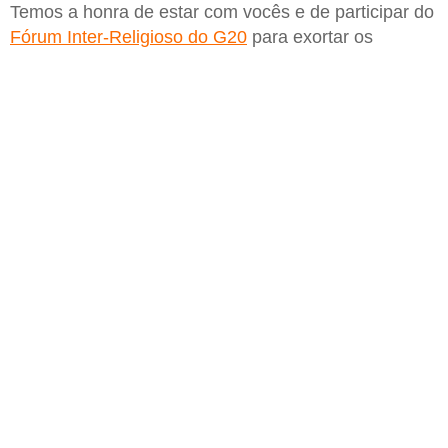
Temos a honra de estar com vocês e de participar do
Fórum Inter-Religioso do G20
para exortar os
membros do
G20
a intensificarem e a responderem
efetivamente aos mais urgentes desafios do nosso
tempo. Agradecemos aos organizadores pelo seu
amável convite para falarmos neste Fórum aqui hoje.
Estamos a um minuto da meia-noite para a
humanidade avançar rumo a um
futuro sustentável
e resiliente
que promete curar as pessoas e o nosso
planeta. Para isso, precisamos aumentar a
abundância das nossas melhores ideias e, pela fé,
ter sucesso na corrida decisiva para a
neutralidade
de carbono global
(
“net zero”
) e para uma
cultura
da solidariedade
.