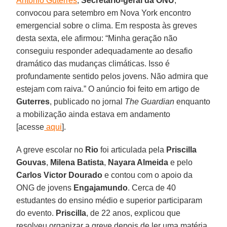
António Guterres
,
Secretário-geral da ONU
,
convocou para setembro em Nova York encontro
emergencial sobre o clima. Em resposta às greves
desta sexta, ele afirmou: “Minha geração não
conseguiu responder adequadamente ao desafio
dramático das mudanças climáticas. Isso é
profundamente sentido pelos jovens. Não admira que
estejam com raiva.” O anúncio foi feito em artigo de
Guterres
, publicado no jornal
The Guardian
enquanto
a mobilização ainda estava em andamento
[acesse
aqui
].
A greve escolar no
Rio
foi articulada pela
Priscilla
Gouvas
,
Milena Batista
,
Nayara Almeida
e pelo
Carlos Victor Dourado
e contou com o apoio da
ONG de jovens
Engajamundo
. Cerca de 40
estudantes do ensino médio e superior participaram
do evento.
Priscilla
, de 22 anos, explicou que
resolveu organizar a greve depois de ler uma matéria