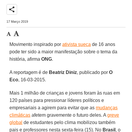
share
17 Março 2019
Movimento inspirado por
ativista sueca
de 16 anos
pode ter sido a maior manifestação sobre o tema da
história, afirma
ONG
.
A reportagem é de
Beatriz Diniz
, publicado por
O
Eco
, 16-03-2015.
Mais 1 milhão de crianças e jovens foram às ruas em
120 países para pressionar líderes políticos e
empresariais a agirem para evitar que as
mudanças
climáticas
afetem gravemente o futuro deles. A
greve
global
de estudantes pelo clima mobilizou também
pais e professores nesta sexta-feira (15). No
Brasil
, o