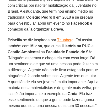
com críticas por não ter mobilização da juventude no
Brasil
. A estudante, que terminou ensino médio no
tradicional
Colégio Pedro II
em 2018 e se prepara
para o vestibular, abriu um evento no
Facebook
e
começou daí a organizar a greve.
Priscilla
se diz inspirada por
Thunberg
. Foi assim
também com
Milena
, que cursa
História na PUC
e
Gestão Ambiental
na
Faculdade Estácio de Sá
:
“Ninguém esperava e chega ela com essa força! Dá
um sentimento de que só uma pessoa pode fazer sim
a diferença. A gente não pode ficar estagnada porque
ninguém tá falando sobre isso. A gente tem que lutar.
A questão de ela ser jovem é muito importante. Aqui a
maioria dos ambientalistas é de gente mais velha, por
isso é tão importante o exemplo da
Greta
. Ela traz
esse sentimento de que a gente pode fazer alguma
mesmo que seja uma pessoa ou sejam 30 pessoas.”