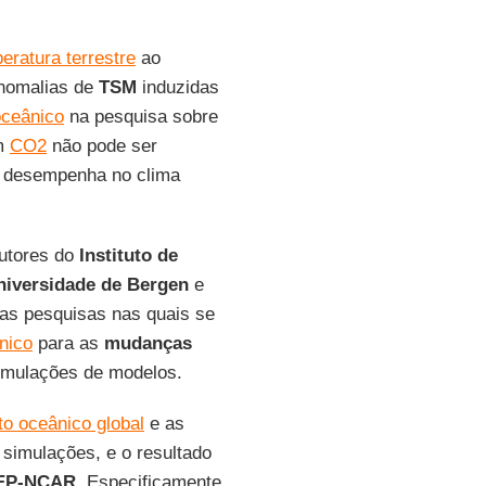
eratura terrestre
ao
anomalias de
TSM
induzidas
oceânico
na pesquisa sobre
om
CO2
não pode ser
desempenha no clima
utores do
Instituto de
iversidade de Bergen
e
as pesquisas nas quais se
nico
para as
mudanças
imulações de modelos.
o oceânico global
e as
simulações, e o resultado
P-NCAR
. Especificamente,