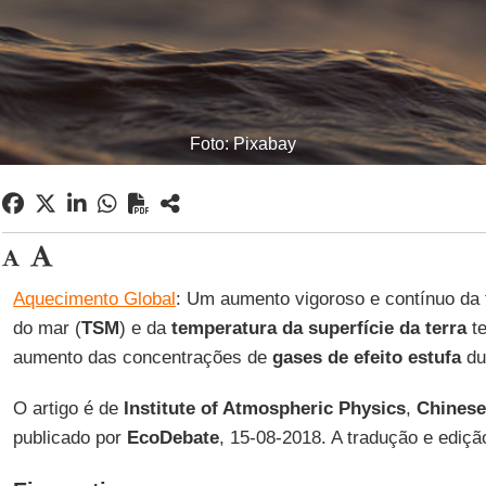
Foto: Pixabay
Aquecimento Global
: Um aumento vigoroso e contínuo da 
do mar (
TSM
) e da
temperatura da superfície da terra
te
aumento das concentrações de
gases de efeito estufa
dur
O artigo é de
Institute of Atmospheric Physics
,
Chinese
publicado por
EcoDebate
, 15-08-2018. A tradução e ediçã