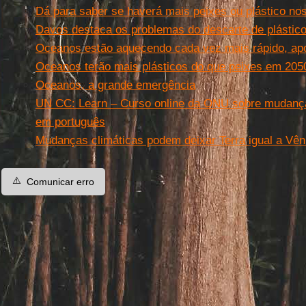
Dá para saber se haverá mais peixes ou plástico n
Davos destaca os problemas do descarte de plástic
Oceanos estão aquecendo cada vez mais rápido, ap
Oceanos terão mais plásticos do que peixes em 205
Oceanos, a grande emergência
UN CC: Learn – Curso online da ONU sobre mudanças
em português
Mudanças climáticas podem deixar Terra igual a Vên
⚠️
Comunicar erro