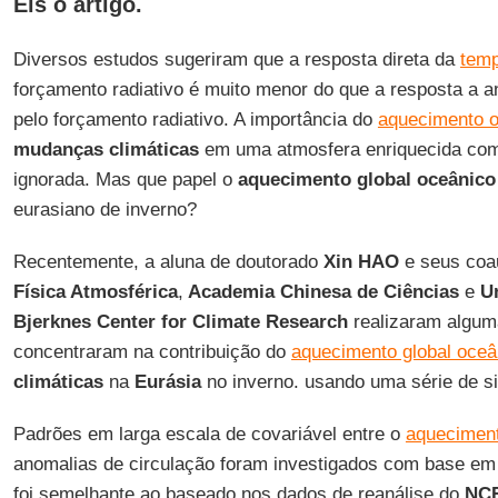
Eis o artigo.
Diversos estudos sugeriram que a resposta direta da
temp
forçamento radiativo é muito menor do que a resposta a 
pelo forçamento radiativo. A importância do
aquecimento 
mudanças climáticas
em uma atmosfera enriquecida c
ignorada. Mas que papel o
aquecimento global oceânico
eurasiano de inverno?
Recentemente, a aluna de doutorado
Xin HAO
e seus coa
Física Atmosférica
,
Academia Chinesa de Ciências
e
Un
Bjerknes Center for Climate Research
realizaram algum
concentraram na contribuição do
aquecimento global oceâ
climáticas
na
Eurásia
no inverno. usando uma série de s
Padrões em larga escala de covariável entre o
aqueciment
anomalias de circulação foram investigados com base em 
foi semelhante ao baseado nos dados de reanálise do
NCE