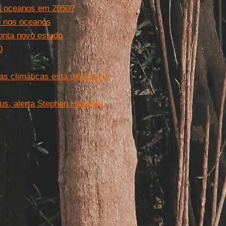
os oceanos em 2050?
o nos oceanos
onta novo estudo
0
 climáticas está disponível
us, alerta Stephen Hawking