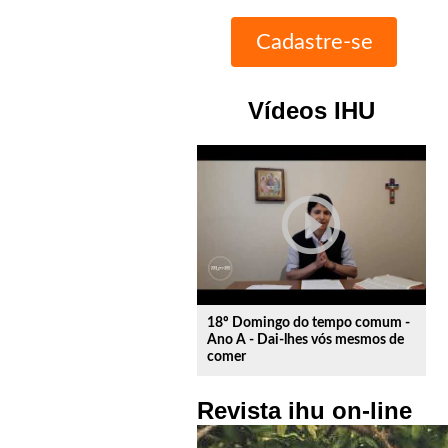
Vídeos IHU
play_circle_outline
18º Domingo do tempo comum -
Ano A - Dai-lhes vós mesmos de
comer
Revista ihu on-line