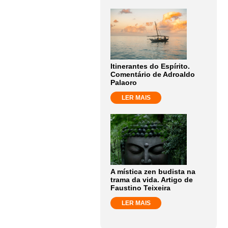
Itinerantes do Espírito.
Comentário de Adroaldo
Palaoro
LER MAIS
A mística zen budista na
trama da vida. Artigo de
Faustino Teixeira
LER MAIS