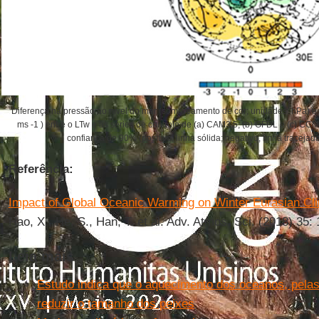
Diferença na pressão ao nível do mar (sombreamento de cor; unidades: hPa) e 
ms -1 ) entre o LTw e as séries de controle de (a) CAM3.5, (b) GFDL e (c) CCM3
confiança de 90% (positivo, linha sólida; negativo, linha tracej
Referência:
Impact of Global Oceanic Warming on Winter Eurasian Cl
Hao, X., He, S., Han, T. et al. Adv. Atmos. Sci. (2018) 35:
Leia mais
Estudo indica que o aquecimento dos oceanos, pela
reduzir o tamanho dos peixes