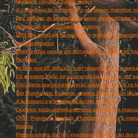
Mudança climática sufoca peixes
A contaminação por mercúrio em peixes marinhos no
Dez milhões de toneladas de peixe desperdiçados a 
diminuição dos estoques pesqueiros
50% dos estoques de peixes em grandes ecossiste
superexplorados
ONU divulga versão em português do documento fina
Oceanos
Ação e reação: descaso com oceanos gera consequê
Os oceanos estão se aquecendo rapidamente, diz e
FAO alerta que oceanos serão ainda mais vitais no f
Dia Mundial dos Oceanos: planeta corre o risco de s
A sobrepesca e a degradação dos oceanos
Oceanos estão enfrentando uma extinção em massa
ONU: Preservar oceanos é fundamental para a manu
planeta
Pesquisadores da Uerj investigam acidificação dos 