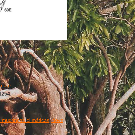
ventos de 850 hPa (vetores; unidades:
. As linhas pretas indicam o nível de
ada). (Imagem de Xin HAO)
imate
 1254.
s mudanças climáticas, deve