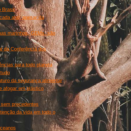
 Brasil
cada ano, apesar da
mas marinhos, GEMs, são
l da Conferência dos
ncias para todo planeta
studo
uturo da segurança alimentar
e afogar em plástico
 sem precedentes
tenção da vida em todo o
oceanos