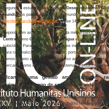
Segundo o estudo
Indicadores de Desenvolvimento Glob
Mundial
, os países mais ricos do mundo são os que ma
petróleo, carvão e gás natural
(quase 14% do PIB).
Depois, vêm as economias de renda média-baixa, que inc
Central
como
Guatemala
e
Nicarágua
e gastam em médi
subsídios. Para a
ONU
, os subsídios ineficientes incent
Para racionalizá-los — e estimular, portanto, o uso de fo
menos o meio ambiente —, é preciso adotar medidas que
mercado, como reestruturar os sistemas tributários nacion
Alcançar uma gestão ambientalmente ra
químicos ao longo de seu ciclo de vida
Ao incluir essa meta no
ODS 12
, as
Nações Unidas
busca
resíduos químicos tanto na saúde quanto no meio ambient