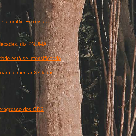
 sucumbir. Entrevista
o décadas, diz PNUMA
ade está se intensificando
eriam alimentar 37% das
o
 progresso dos ODS