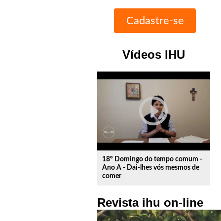
Vídeos IHU
play_circle_outline
18º Domingo do tempo comum -
Ano A - Dai-lhes vós mesmos de
comer
Revista ihu on-line