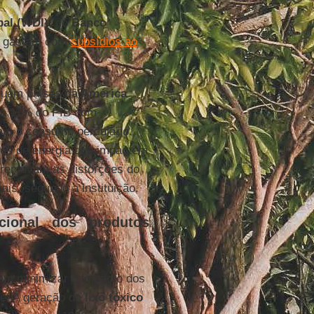
al (WDI)
, do
Banco
is gastam com
subsídios ao
luem países da
América
a 11% do PIB com
ivam o consumo perdulário.
ntes de energia que impactem
 removam as distorções do
ais, segundo a instituição.
cional dos produtos
m minimizar o impacto dos
e. A geração de
lixo tóxico