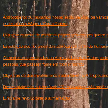
Leia mais...
Antropoceno: ou mudamos nosso estilo de vida, ou vamos
especial com Wagner Costa Ribeiro
Extração mundial de matérias-primas triplicou em quatr
Espoliação dos recursos da natureza por parte da humanid
Alimentos desperdiçados na América Latina e Caribe pod
pessoas que passam fome em todo o mundo
Objetivos do desenvolvimento sustentável no Antropocen
Desenvolvimento sustentável: 231 indicadores vão medir
É hora de revolucionar a alimentação