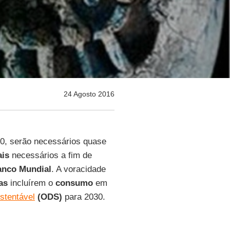
24 Agosto 2016
50, serão necessários quase
ais
necessários a fim de
anco Mundial
. A voracidade
as
incluírem o
consumo
em
stentável
(ODS)
para 2030.