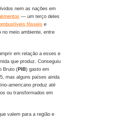
lvidos nem as nações em
alimentos
— um terço deles
ombustíveis fósseis
e
o no meio ambiente, entre
umprir em relação a esses e
omida que produz. Conseguiu
 Bruto (
PIB
) gasto em
5, mas alguns países ainda
tino-americano produz até
dos ou transformados em
ue valem para a região e