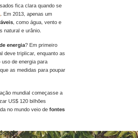
sados fica clara quando se
a
. Em 2013, apenas um
váveis
, como água, vento e
s natural e urânio.
e energia
? Em primeiro
al deve triplicar, enquanto as
 uso de energia para
é que as medidas para poupar
ulação mundial começasse a
zar US$ 120 bilhões
zada no mundo veio de
fontes
ósseis