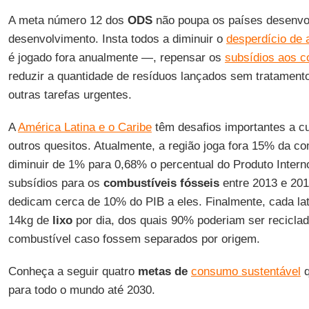
A meta número 12 dos
ODS
não poupa os países desenvo
desenvolvimento. Insta todos a diminuir o
desperdício de 
é jogado fora anualmente —, repensar os
subsídios aos c
reduzir a quantidade de resíduos lançados sem tratament
outras tarefas urgentes.
A
América Latina e o Caribe
têm desafios importantes a c
outros quesitos. Atualmente, a região joga fora 15% da c
diminuir de 1% para 0,68% o percentual do Produto Interno
subsídios para os
combustíveis fósseis
entre 2013 e 201
dedicam cerca de 10% do PIB a eles. Finalmente, cada la
14kg de
lixo
por dia, dos quais 90% poderiam ser recicla
combustível caso fossem separados por origem.
Conheça a seguir quatro
metas de
consumo sustentável
q
para todo o mundo até 2030.