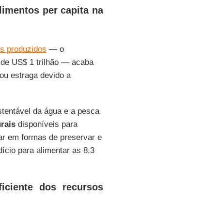
limentos per capita na
os produzidos
— o
a de US$ 1 trilhão — acaba
ou estraga devido a
stentável da água e a pesca
rais
disponíveis para
ar em formas de preservar e
ício para alimentar as 8,3
iciente dos recursos