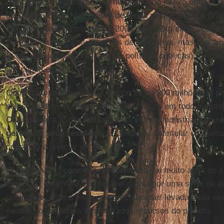
per capita praticamente dobrou no mundo inteiro entre o 
década de 2000. Nos países de renda média, como o Brasi
17kg per capita entre 1996 e 2000 para 42kg entre 2006 
eles são os mais poluentes: os de alta renda, mas que ai
(a qual exige boas práticas nas políticas públicas), despe
per capita entre 2006 e 2011.
Outro dado preocupante é que cerca de 200 milhões de p
pelos resíduos presentes em 3,000 locais em todo o mundo
ONU
destaca a importância de incentivar indústrias a bu
gerenciar seus resíduos
. E, ainda, de estimular os cons
consumo e reciclar o lixo.
Como se vê, o
conceito de consumo
vai muito além do s
compras, e torná-lo sustentável passa por uma série de d
sociedade. É uma meta que precisará ser levada cada vez
causar novos danos aos limitados recursos do planeta.