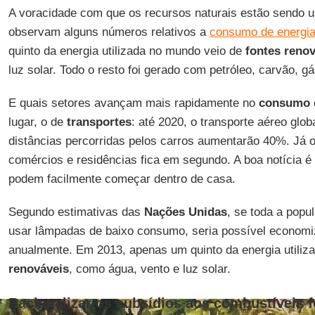
A voracidade com que os recursos naturais estão sendo u
observam alguns números relativos a
consumo de energi
quinto da energia utilizada no mundo veio de
fontes reno
luz solar. Todo o resto foi gerado com petróleo, carvão, gá
E quais setores avançam mais rapidamente no
consumo d
lugar, o de
transportes
: até 2020, o transporte aéreo glob
distâncias percorridas pelos carros aumentarão 40%. Já o
comércios e residências fica em segundo. A boa notícia 
podem facilmente começar dentro de casa.
Segundo estimativas das
Nações Unidas
, se toda a pop
usar lâmpadas de baixo consumo, seria possível economi
anualmente. Em 2013, apenas um quinto da energia utili
renováveis
, como água, vento e luz solar.
Racionalizar os subsídios aos combustíveis f