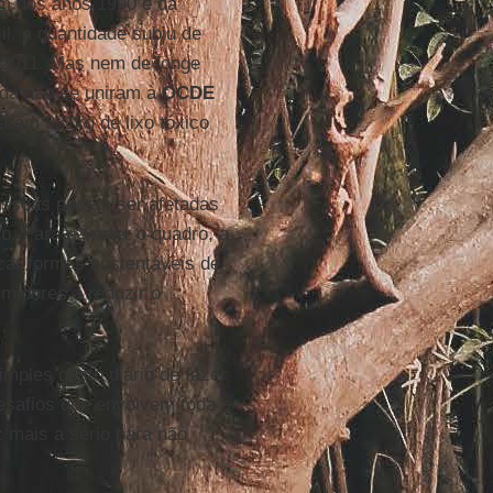
fim dos anos 1990 e da
l, a quantidade subiu de
e 2011. Mas nem de longe
nda não se uniram à
OCDE
jaram 981kg de lixo tóxico
essoas podem ser afetadas
. Para reverter o quadro, a
scar formas sustentáveis de
umidores a reduzir o
imples gesto diário de fazer
esafios que envolvem toda a
 mais a sério para não