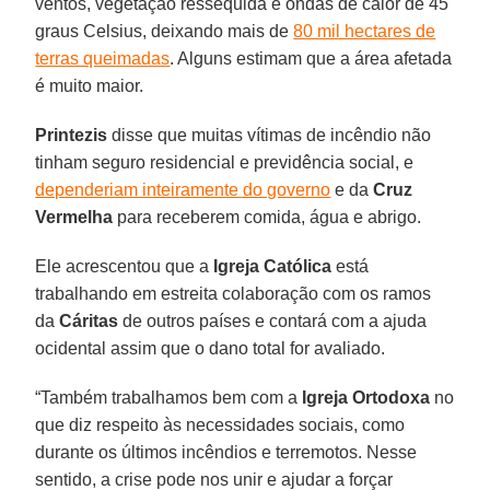
ventos, vegetação ressequida e ondas de calor de 45
graus Celsius, deixando mais de
80 mil hectares de
terras queimadas
. Alguns estimam que a área afetada
é muito maior.
Printezis
disse que muitas vítimas de incêndio não
tinham seguro residencial e previdência social, e
dependeriam inteiramente do governo
e da
Cruz
Vermelha
para receberem comida, água e abrigo.
Ele acrescentou que a
Igreja Católica
está
trabalhando em estreita colaboração com os ramos
da
Cáritas
de outros países e contará com a ajuda
ocidental assim que o dano total for avaliado.
“Também trabalhamos bem com a
Igreja Ortodoxa
no
que diz respeito às necessidades sociais, como
durante os últimos incêndios e terremotos. Nesse
sentido, a crise pode nos unir e ajudar a forçar