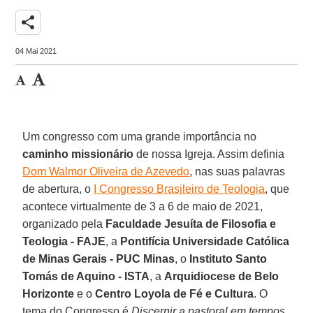
share
04 Mai 2021
Um congresso com uma grande importância no
caminho missionário
de nossa Igreja. Assim definia
Dom Walmor Oliveira de Azevedo
, nas suas palavras
de abertura, o
I Congresso Brasileiro de Teologia
, que
acontece virtualmente de 3 a 6 de maio de 2021,
organizado pela
Faculdade Jesuíta de Filosofia e
Teologia - FAJE
, a
Pontifícia Universidade Católica
de Minas Gerais - PUC Minas
, o
Instituto Santo
Tomás de Aquino - ISTA
, a
Arquidiocese de Belo
Horizonte
e o
Centro Loyola de Fé e Cultura
. O
tema do Congresso é
Discernir a pastoral em tempos