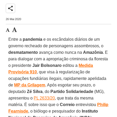
share
26 Mai 2020
Entre a
pandemia
e os escândalos diários de um
governo recheado de personagens assombrosos, o
desmatamento
avança como nunca na
Amazônia
. E
para dialogar com a apropriação criminosa da floresta
o presidente
Jair Bolsonaro
editou a
Medida
Provisória 910
, que visa à regularização de
ocupações fundiárias ilegais, rapidamente apelidada
de
MP da Grilagem
. Após esgotar seu prazo, o
deputado
Zé Silva
, do
Partido Solidariedade
(MG),
apresentou o
PL 2633/20
, que trata da mesma
matéria. É sobre isso que o
Correio
entrevistou
Philip
Fearnisde
, o biólogo e pesquisador do
Instituto