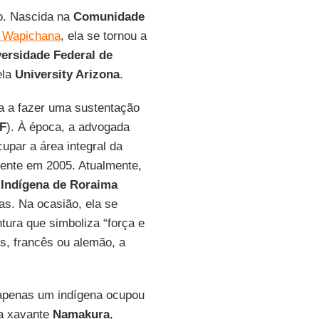
o. Nascida na
Comunidade
a Wapichana
, ela se tornou a
ersidade Federal de
ela
University Arizona
.
a a fazer uma sustentação
F
). À época, a advogada
upar a área integral da
omente em 2005. Atualmente,
 Indígena de Roraima
as. Na ocasião, ela se
tura que simboliza “força e
s, francês ou alemão, a
 apenas um indígena ocupou
ia xavante
Namakura
,