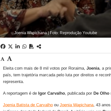
Joenia Wapichana | Foto: Reprodução Youtube
Eleita com mais de 8 mil votos por Roraima,
Joenia
, a pr
país, tem trajetória marcada pelo luta por direitos e rec
representa.
A reportagem é de
Igor Carvalho
, publicada por
De Olho 
Joenia Batista de Carvalho
ou
Joenia Wapichana
, 43 anos