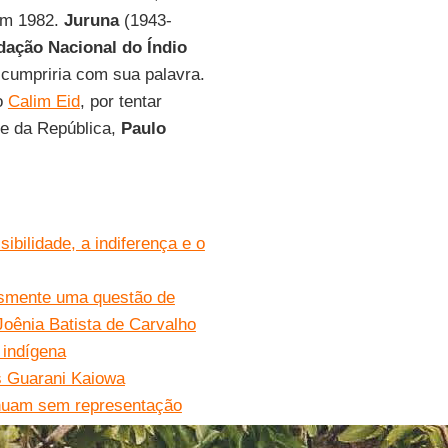
em 1982.
Juruna
(1943-
ação Nacional do Índio
 cumpriria com sua palavra.
o
Calim Eid
, por tentar
te da República,
Paulo
ibilidade, a indiferença e o
lesmente uma questão de
Joênia Batista de Carvalho
 indígena
s Guarani Kaiowa
inuam sem representação