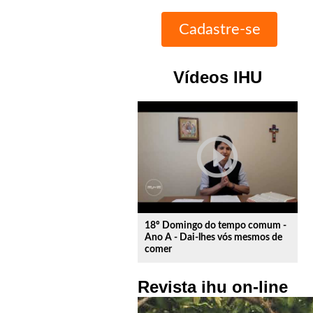
Vídeos IHU
play_circle_outline
18º Domingo do tempo comum -
Ano A - Dai-lhes vós mesmos de
comer
Revista ihu on-line