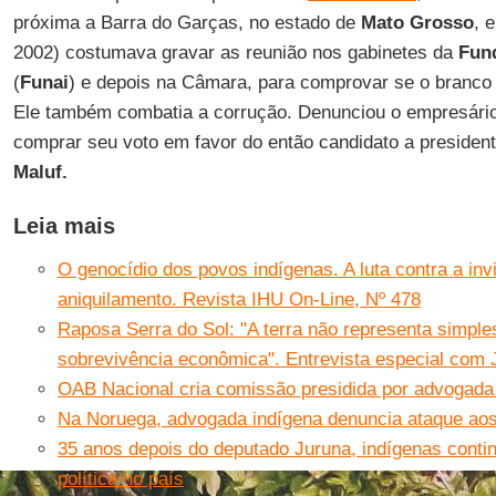
próxima a Barra do Garças, no estado de
Mato Grosso
, 
2002) costumava gravar as reunião nos gabinetes da
Fund
(
Funai
) e depois na Câmara, para comprovar se o branco
Ele também combatia a corrução. Denunciou o empresári
comprar seu voto em favor do então candidato a presiden
Maluf.
Leia mais
O genocídio dos povos indígenas. A luta contra a invis
aniquilamento. Revista IHU On-Line, Nº 478
Raposa Serra do Sol: "A terra não representa simp
sobrevivência econômica". Entrevista especial com 
OAB Nacional cria comissão presidida por advogada
Na Noruega, advogada indígena denuncia ataque ao
35 anos depois do deputado Juruna, indígenas cont
política no país