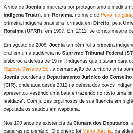
A vida de
Joenia
é marcada por protagonismo e ineditism
Indígena Truarú
, em
Roraima
, no meio do
Povo Indígen
primeira indígena brasileira formada em
Direito,
pela
Univ
Roraima
(
UFRR
), em 1997. Em 2011, se tornou mestre p
Em agosto de 2008,
Joenia
também foi a primeira indígen
oral em uma audiência no
Supremo Tribunal Federal
(
ST
elaborou a defesa de 19 mil indígenas que lutavam para oc
Raposa Serra do Sol
, a demarcação do território viria s
Joenia
coordena o
Departamento Jurídico do Conselho
(
CIR
), onde atua desde 2012 na defesa dos povos indígen
apresentou vestindo uma bata e trazendo no rosto uma pin
lealdade”. Com juízes orgulhosos de sua fluência em inglê
deputada os saudou em wapixana.
Nos 190 anos de existência da
Câmara dos Deputados
,
cadeiras no plenário. O pioneiro foi
Mário Juruna
, da alde