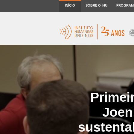
INÍCIO
SOBRE O IHU
PROGRAM
Primei
Joen
sustentab