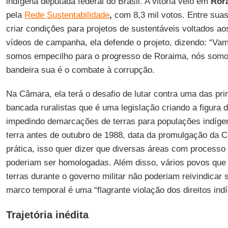
indígena deputada federal do Brasil. A vitória veio em
Ror
pela
Rede
Sustentabilidade
,
com 8,3 mil votos. Entre suas
criar condições para projetos de sustentáveis voltados a
vídeos de campanha, ela defende o projeto, dizendo: “Vam
somos empecilho para o progresso de Roraima, nós somos
bandeira sua é o combate à corrupção.
Na Câmara, ela terá o desafio de lutar contra uma das pri
bancada ruralistas que é uma legislação criando a figura 
impedindo demarcações de terras para populações indíg
terra antes de outubro de 1988, data da promulgação da C
prática, isso quer dizer que diversas áreas com process
poderiam ser homologadas. Além disso, vários povos que
terras durante o governo militar não poderiam reivindicar s
marco temporal é uma “flagrante violação dos direitos ind
Trajetória inédita