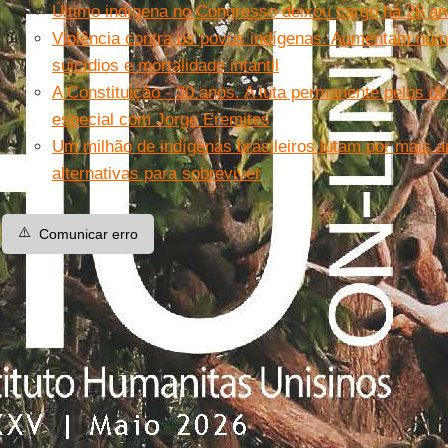
Último indígena no Congresso deixou cargo há 28 a
Violência contra os povos indígenas: Aumentam núm
suicídios e mortalidade infantil
A Constituição - 30 anos. A luta permanente pelos dir
especial com Jorge Eremites
Um milhão de indígenas brasileiros lutam por mais
alternativas para sobreviver
⚠️
Comunicar erro