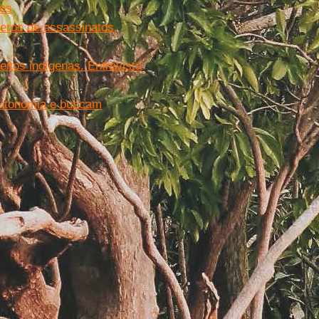
nos
eros de assassinatos,
eitos indígenas. Entrevista
 autonomia e buscam