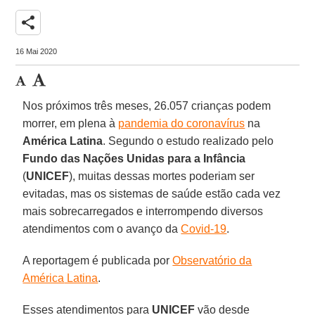
share
16 Mai 2020
Nos próximos três meses, 26.057 crianças podem
morrer, em plena à
pandemia do coronavírus
na
América
Latina
. Segundo o estudo realizado pelo
Fundo das Nações Unidas para a Infância
(
UNICEF
), muitas dessas mortes poderiam ser
evitadas, mas os sistemas de saúde estão cada vez
mais sobrecarregados e interrompendo diversos
atendimentos com o avanço da
Covid-19
.
A reportagem é publicada por
Observatório da
A
mérica
Latina
.
Esses atendimentos para
UNICEF
vão desde