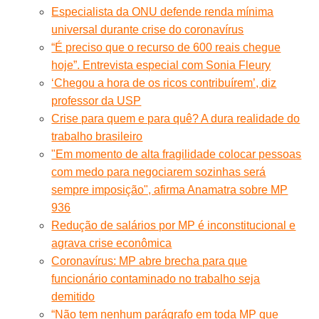
Especialista da ONU defende renda mínima
universal durante crise do coronavírus
“É preciso que o recurso de 600 reais chegue
hoje”. Entrevista especial com Sonia Fleury
‘Chegou a hora de os ricos contribuírem’, diz
professor da USP
Crise para quem e para quê? A dura realidade do
trabalho brasileiro
"Em momento de alta fragilidade colocar pessoas
com medo para negociarem sozinhas será
sempre imposição", afirma Anamatra sobre MP
936
Redução de salários por MP é inconstitucional e
agrava crise econômica
Coronavírus: MP abre brecha para que
funcionário contaminado no trabalho seja
demitido
“Não tem nenhum parágrafo em toda MP que