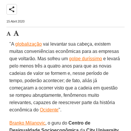
share
15 Abril 2020
"A
globalização
vai levantar sua cabeça, existem
muitas conveniências econômicas para as empresas
que voltarão. Mas sofreu um
golpe duríssimo
e levará
pelo menos três a quatro anos para que as novas
cadeias de valor se formem e, nesse período de
tempo, poderão acontecer; de fato, aliás já
começaram a ocorrer visto que a cadeia em questão
se rompeu abruptamente, fenômenos muito
relevantes, capazes de reescrever parte da história
econômica do
Ocidente
".
Branko Milanovic
, o guru do
Centro de
Desigualdade Socioeconômica
da
City University